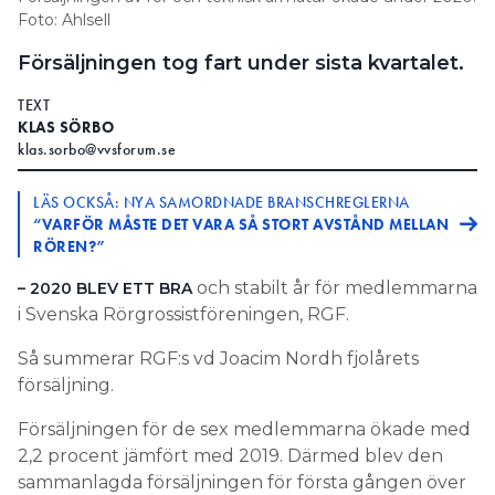
Foto: Ahlsell
Information om GDPR
Försäljningen tog fart under sista kvartalet.
Search for:
TEXT
KLAS SÖRBO
klas.sorbo@vvsforum.se
SEARCH
LÄS OCKSÅ: NYA SAMORDNADE BRANSCHREGLERNA
“VARFÖR MÅSTE DET VARA SÅ STORT AVSTÅND MELLAN
RÖREN?”
och stabilt år för medlemmarna
– 2020 BLEV ETT BRA
i Svenska Rörgrossistföreningen, RGF.
Så summerar RGF:s vd Joacim Nordh fjolårets
försäljning.
Försäljningen för de sex medlemmarna ökade med
2,2 procent jämfört med 2019. Därmed blev den
sammanlagda försäljningen för första gången över