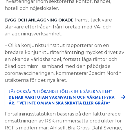
investeringar inom sektorerna kontor, handel,
hotell och nöjeslokaler.
främst tack vare
BYGG OCH ANLÄGGNING ÖKADE
starkare efterfrågan från företag med VA- och
anläggningsverksamhet.
– Olika konjunkturinstitut rapporterar om en
bredare konjunkturåterhämtning mycket drivet av
en ökande världshandel, fortsatt låga räntor och
ökad optimism i samband med den påbörjade
coronavaccineringen, kommenterar Joacim Nordh
utsikterna för det nya året.
LÄS OCKSÅ: "UTFÖRANDET FÖLJER INTE SÄKER VATTEN"
DE HAR VARIT UTAN VARMVATTEN OCH VÄRME I FYRA
ÅR: ”VET INTE OM MAN SKA SKRATTA ELLER GRÅTA”
Försäljningsstatistiken baseras på den fakturerade
omsättningen av RSK-nummersatta produkter för
RGF:s medlemmar: Ahlsell, Bra Gross, Dahl Sverige,