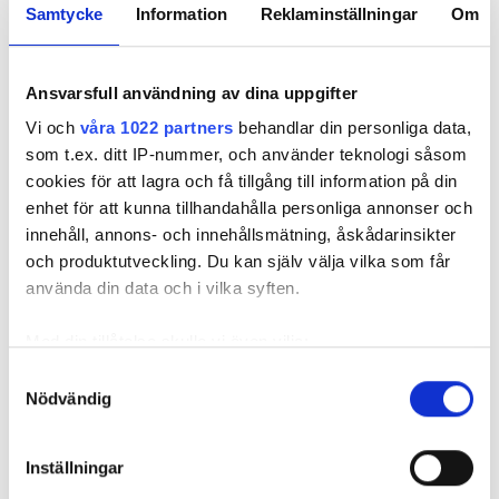
Samtycke
Information
Reklaminställningar
Om
REKOMMENDERADE ARTIKLAR
Ansvarsfull användning av dina uppgifter
Vi och
våra 1022 partners
behandlar din personliga data,
som t.ex. ditt IP-nummer, och använder teknologi såsom
cookies för att lagra och få tillgång till information på din
enhet för att kunna tillhandahålla personliga annonser och
Rekorduppgång
”Större
Grattis
innehåll, annons- och innehållsmätning, åskådarinsikter
för grossisterna i
coronaeffekt i
Gustavsbe
och produktutveckling. Du kan själv välja vilka som får
spåren av
Stockholm”
år! VVS-F
använda din data och i vilka syften.
prishöjningarna
bjuder hel
personale
Med din tillåtelse skulle vi även vilja:
tårtfrossa
Samla in information om din geografiska plats
Samtyckesval
Nödvändig
som kan ha en noggrannhet på upp till flera meter
Identifiera din enhet genom att aktivt skanna den
för specifika kännetecken (fingeravtryck)
Inställningar
Ta reda på mer om hur dina personliga uppgifter
Rekorduppgång för