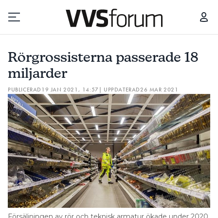
RÖRGROSSISTERNA PASSERADE 18 MILJARDER
Rörgrossisterna passerade 18
Prenumerera
miljarder
PUBLICERAD
19 JAN 2021, 14:57
| UPPDATERAD
26 MAR 2021
Hantera prenumeration
Lediga jobb
Annonsera
Läs E-tidningen
Om tidningen
Kontakt
Försäljningen av rör och teknisk armatur ökade under 2020.