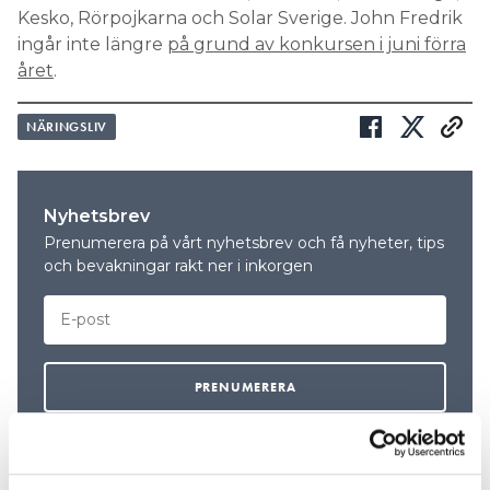
Kesko, Rörpojkarna och Solar Sverige. John Fredrik
ingår inte längre
på grund av konkursen i juni förra
året
.
NÄRINGSLIV
Nyhetsbrev
Prenumerera på vårt nyhetsbrev och få nyheter, tips
och bevakningar rakt ner i inkorgen