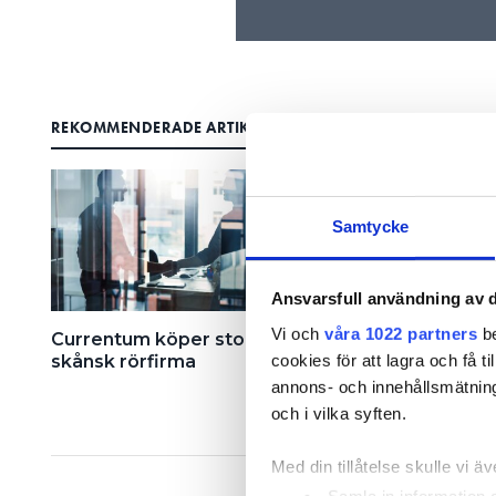
REKOMMENDERADE ARTIKLAR
Samtycke
Ansvarsfull användning av d
Vi och
våra 1022 partners
be
Currentum köper stor
Rörläggarens tidigar
cookies för att lagra och få t
skånsk rörfirma
köper VS Gruppen S
annons- och innehållsmätning
och i vilka syften.
Med din tillåtelse skulle vi äve