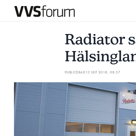
RADIATOR SATSAR PÅ HÄLSINGLAND
CURRENTUM KÖP
Radiator s
Prenumerera
Hälsingla
Hantera prenumeration
PUBLICERAD
13 SEP 2018, 08:57
Lediga jobb
Annonsera
Läs E-tidningen
Om tidningen
Kontakt