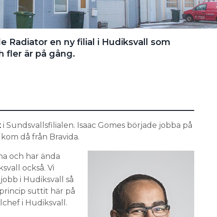
Radiator en ny filial i Hudiksvall som
h fler är på gång.
t
i Sundsvallsfilialen. Isaac Gomes började jobba på
 kom då från Bravida.
na och har ända
svall också. Vi
jobb i Hudiksvall så
princip suttit här på
lchef i Hudiksvall.