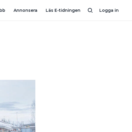
PER VS GRUPPEN SYD
CURRENTUM TAR ÖVER TVÅ SKÅNSKA V
obb
Annonsera
Läs E-tidningen
Logga in