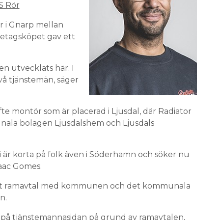
S Rör
r i Gnarp mellan
retagsköpet gav ett
n utvecklats här. I
vå tjänstemän, säger
fte montör som är placerad i Ljusdal, där Radiator
ala bolagen Ljusdalshem och Ljusdals
 Vi är korta på folk även i Söderhamn och söker nu
saac Gomes.
ått ramavtal med kommunen och det kommunala
n.
 på tjänstemannasidan på grund av ramavtalen,