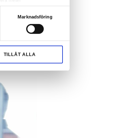
lera meter
ryck)
ljsektionen
. Du kan ändra
Marknadsföring
andahålla funktioner för
n information från din enhet
 tur kombinera informationen
TILLÅT ALLA
deras tjänster.