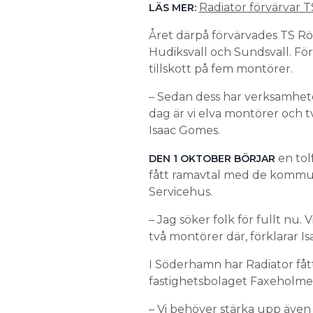
Radiator förvärvar T
LÄS MER:
Året därpå förvärvades TS Rö
Hudiksvall och Sundsvall. Fö
tillskott på fem montörer.
– Sedan dess har verksamhete
dag är vi elva montörer och t
Isaac Gomes.
en tol
DEN 1 OKTOBER BÖRJAR
fått ramavtal med de kommun
Servicehus.
– Jag söker folk för fullt nu.
två montörer där, förklarar I
I Söderhamn har Radiator f
fastighetsbolaget Faxeholme
– Vi behöver stärka upp även