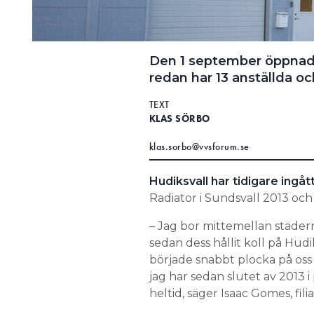
Information om GDPR
Search for:
Den 1 september öppnade 
redan har 13 anställda oc
TEXT
SEARCH
KLAS SÖRBO
klas.sorbo@vvsforum.se
Hudiksvall har tidigare ingåt
Radiator i Sundsvall 2013 och
– Jag bor mittemellan städer
sedan dess hållit koll på Hudik
började snabbt plocka på oss 
jag har sedan slutet av 2013 i 
heltid, säger Isaac Gomes, filia