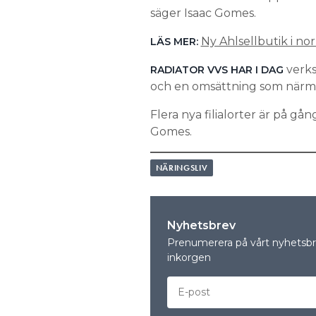
säger Isaac Gomes.
Ny Ahlsellbutik i nor
LÄS MER:
verks
RADIATOR VVS HAR I DAG
och en omsättning som närmar
Flera nya filialorter är på 
Gomes.
NÄRINGSLIV
Nyhetsbrev
Prenumerera på vårt nyhetsbre
inkorgen