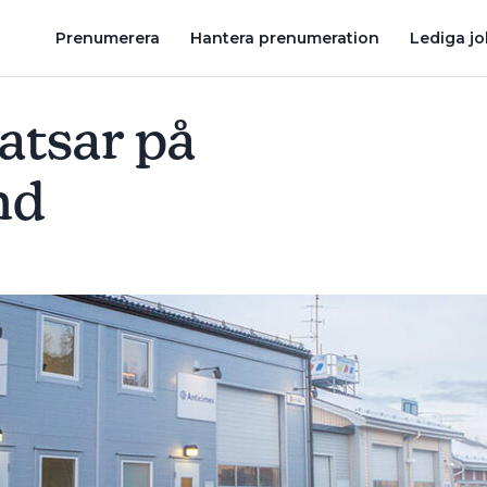
ER STOR SKÅNSK RÖRFIRMA
RÖRLÄGGARENS TIDIGARE VD KÖ
Prenumerera
Hantera prenumeration
Lediga j
atsar på
nd