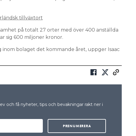
rländsk tillväxtort
amhet på totalt 27 orter med över 400 anställda
 sig 600 miljoner kronor.
gång inom bolaget det kommande året, uppger Isaac
v och få nyheter, tips och bevakningar rakt ner i