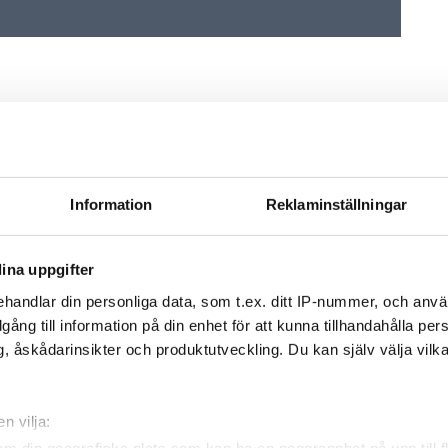
Information
Reklaminställningar
ina uppgifter
handlar din personliga data, som t.ex. ditt IP-nummer, och anv
e vd
Currentum tar över två
Hjo Installation kö
illgång till information på din enhet för att kunna tillhandahålla pe
yd
skånska VVS-bolag
årig rörfirma i St
, åskådarinsikter och produktutveckling. Du kan själv välja vilk
n vilja: