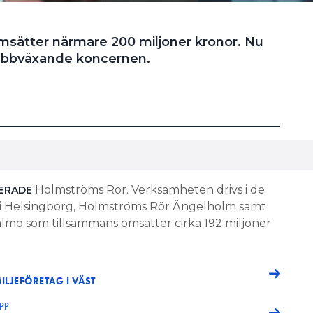
msätter närmare 200 miljoner kronor. Nu
nabbväxande koncernen.
Holmströms Rör. Verksamheten drivs i de
ERADE
i Helsingborg, Holmströms Rör Ängelholm samt
Malmö som tillsammans omsätter cirka 192 miljoner
LJEFÖRETAG I VÄST
PP