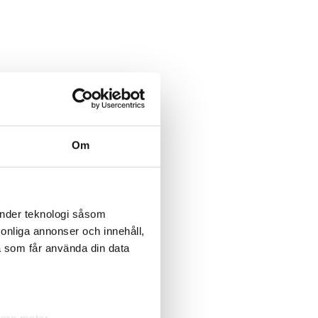
Om
änder teknologi såsom
per 55-
Uppstickaren Sparc
Därför valde
rsonliga annonser och innehåll,
ockholm
köper första VS-bolaget
superföretaget
i Stockholm
Installation trot
a som får använda din data
andra bjöd högr