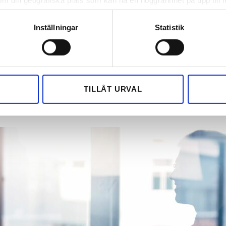
om din geografiska plats som kan ha en noggrannhet på upp till f
genom att aktivt skanna den för specifika kännetecken (fingeravt
rsonliga uppgifter behandlas och ställ in dina preferenser i
deta
Inställningar
Statistik
ke när som helst från cookie-förklaringen.
 köper stor
e för att anpassa innehållet och annonserna till användarna, tillh
rfirma
vår trafik. Vi vidarebefordrar även sådana identifierare och anna
nnons- och analysföretag som vi samarbetar med. Dessa kan i sin
TILLÅT URVAL
har tillhandahållit eller som de har samlat in när du har använt 
ATERAD
16 NOV 2022