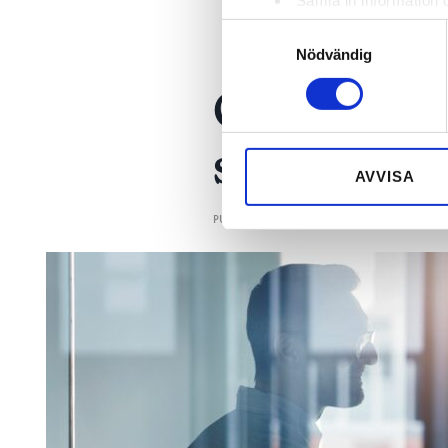
Samla in information 
Identifiera din enhet 
Samtyckesval
Ta reda på mer om hur dina pe
Nödvändig
eller dra tillbaka ditt samtyc
Currentum
Vi använder enhetsidentifierar
skånsk rö
sociala medier och analysera 
till de sociala medier och a
AVVISA
med annan information som du 
PUBLICERAD
17 NOV 2022, 05:13
| UPPD