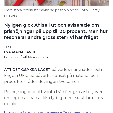
Information om GDPR
Flera stora grossister aviserar prishöjningar, Foto: Getty
Search for:
images
Nyligen gick Ahlsell ut och aviserade om
prishöjningar på upp till 30 procent. Men hur
resonerar andra grossister? Vi har frågat.
SEARCH
TEXT
EVA-MARIA FASTH
Eva-maria.fasth@vvsforum.se
på världsmarknaden och
ATT DET OSÄKRA LÄGET
kriget i Ukraina påverkar priset på material och
produkter råder det ingen tvekan om.
Prishöjningar är att vänta från fler grossister, även
om ingen annan är lika tydlig med exakt hur stora
de blir.