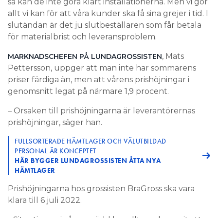
så kan de inte göra klart installationerna. Men vi gör
allt vi kan för att våra kunder ska få sina grejer i tid. I
slutändan är det ju slutbeställaren som får betala
för materialbrist och leveransproblem.
, Mats
MARKNADSCHEFEN PÅ LUNDAGROSSISTEN
Pettersson, uppger att man inte har sommarens
priser färdiga än, men att vårens prishöjningar i
genomsnitt legat på närmare 1,9 procent.
– Orsaken till prishöjningarna är leverantörernas
prishöjningar, säger han.
FULLSORTERADE HÄMTLAGER OCH VÄLUTBILDAD
PERSONAL ÄR KONCEPTET
HÄR BYGGER LUNDAGROSSISTEN ÅTTA NYA
HÄMTLAGER
Prishöjningarna hos grossisten BraGross ska vara
klara till 6 juli 2022.