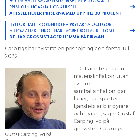
HÖJDA VÄRLDSMARKNADSPRISER ÄR EN ORSAK TILL
PRISHÖJNINGARNA HOS AHLSELL
AHLSELL HÖJER PRISERNA MED UPP TILL 30 PROCENT
HYLLOR HÅLLER ORDNING PÅ PRYLARNA OCH GÖR
AUTOMATISKT INKÖP NÄR LAGRET BÖRJAR BLI TOMT
DE HAR GROSSISTLAGER HEMMA PÅ FIRMAN
Carpings har aviserat en prishöjning den första juli
2022.
– Det är inte bara en
materialinflation, utan
även en
samhällsinflation, där
löner, transporter och
tjänstebilar blir dyrare
och dyrare, säger Gustaf
Carping, vd på
grossisten Carpings.
Gustaf Carping, vd på