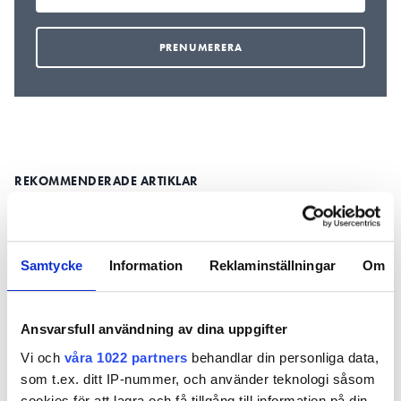
REKOMMENDERADE ARTIKLAR
Samtycke
Information
Reklaminställningar
Om
Grossisten
Här ligger Dahls
Kritiken m
Ansvarsfull användning av dina uppgifter
börjar hålla
nya jättelager: 72
grossisten
öppet dygnet
000
säljer billig
Vi och
våra 1022 partners
behandlar din personliga data,
runt
kvadratmeter
privatper
som t.ex. ditt IP-nummer, och använder teknologi såsom
VVS-prylar
än till
cookies för att lagra och få tillgång till information på din