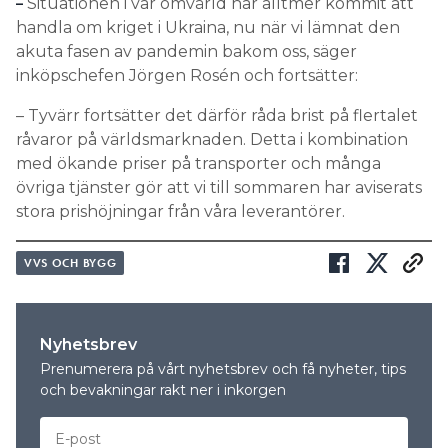
Situationen i vår omvärld har alltmer kommit att
–
handla om kriget i Ukraina, nu när vi lämnat den
akuta fasen av pandemin bakom oss, säger
inköpschefen Jörgen Rosén och fortsätter:
– Tyvärr fortsätter det därför råda brist på flertalet
råvaror på världsmarknaden. Detta i kombination
med ökande priser på transporter och många
övriga tjänster gör att vi till sommaren har aviserats
stora prishöjningar från våra leverantörer.
VVS OCH BYGG
Nyhetsbrev
Prenumerera på vårt nyhetsbrev och få nyheter, tips
och bevakningar rakt ner i inkorgen