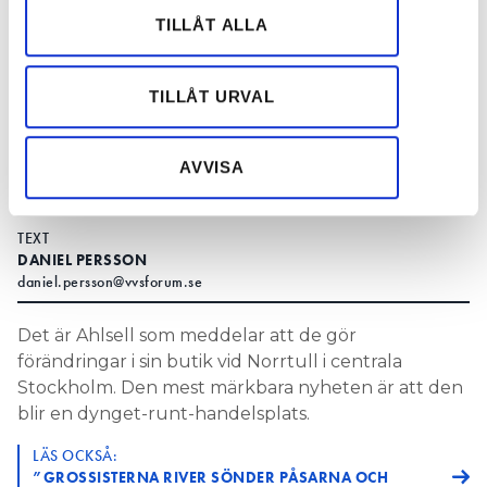
vidarebefordrar även sådana identifierare och annan
TILLÅT ALLA
information från din enhet till de sociala medier och
annons- och analysföretag som vi samarbetar med.
Det går att handla hos grossisten dygnet runt. Foto: Ahlsell.
Dessa kan i sin tur kombinera informationen med annan
TILLÅT URVAL
En grossist i Stockholm gör en nysatsning
information som du har tillhandahållit eller som de har
med en butik som håller öppet dygnet runt.
samlat in när du har använt deras tjänster.
AVVISA
Det är självbetjäning som gäller för nattliga
kunder, mot vissa krav.
TEXT
DANIEL PERSSON
daniel.persson@vvsforum.se
Det är Ahlsell som meddelar att de gör
förändringar i sin butik vid Norrtull i centrala
Stockholm. Den mest märkbara nyheten är att den
blir en dynget-runt-handelsplats.
LÄS OCKSÅ:
”GROSSISTERNA RIVER SÖNDER PÅSARNA OCH