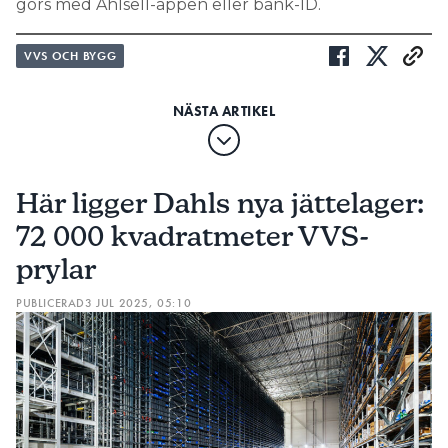
görs med Ahlsell-appen eller bank-ID.
VVS OCH BYGG
Här ligger Dahls nya jättelager:
72 000 kvadratmeter VVS-
prylar
PUBLICERAD
3 JUL 2025, 05:10