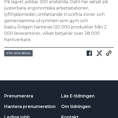
På lagret jobbar 300 anställda. Dahl har satsat på
justerbara, ergonomiska arbetsstationer,
lyfthjälpmedel, omfattande truckfria zoner och
gemensamma utrymmen som gym och
bastu.Årligen
hanteras 120 000 produkter från 2
000 leverantörer, vilket betjänar över 38 000
hantverkare.
VVS OCH BYGG
Prenumerera
Läs E-tidningen
Hantera prenumeration
Om tidningen
Lediga jobb
Kontakt