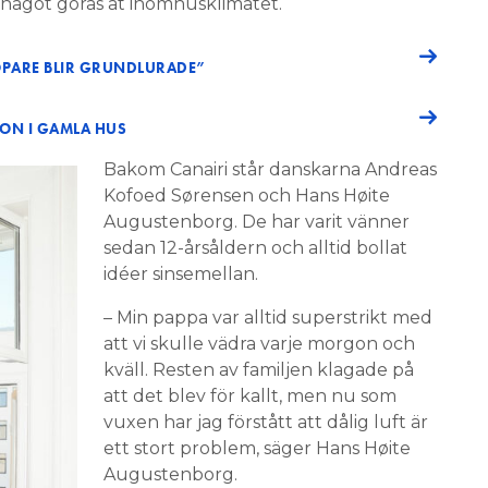
något göras åt inomhusklimatet.
KÖPARE BLIR GRUNDLURADE”
ION I GAMLA HUS
Bakom Canairi står danskarna Andreas
Kofoed Sørensen och Hans Høite
Augustenborg. De har varit vänner
sedan 12-årsåldern och alltid bollat
idéer sinsemellan.
– Min pappa var alltid superstrikt med
att vi skulle vädra varje morgon och
kväll. Resten av familjen klagade på
att det blev för kallt, men nu som
vuxen har jag förstått att dålig luft är
ett stort problem, säger Hans Høite
Augustenborg.