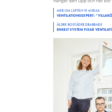
hänger den upp och ner bör 
MER OM LUFTEN VI ANDAS
VENTILATIONSEXPERT: ”VILLA
ÄLDRE BOSTÄDER DRABBADE
ENKELT SYSTEM FIXAR VENTILAT