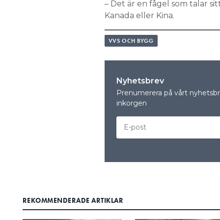
– Det är en fågel som talar sit
Kanada eller Kina.
VVS OCH BYGG
Nyhetsbrev
Prenumerera på vårt nyhetsbre
inkorgen
REKOMMENDERADE ARTIKLAR