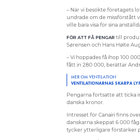
– När vi besökte företagets lo
undrade om de missförstått v
ville bara visa för sina anstäl
till prod
FÖR ATT FÅ PENGAR
Sørensen och Hans Høite Aug
– Vi hoppades få ihop 100 00
fått in 280 000, berättar An
MER OM VENTILATION
VENTILATIONARNAS SKARPA LYF
Pengarna fortsatte att ticka 
danska kronor.
Intresset för Canairi finns öv
danskarna skeppat 6 000 fåglar
tycker ytterligare förstärker