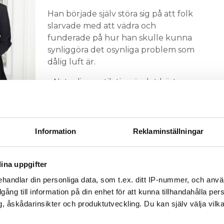
Han började själv störa sig på att folk
slarvade med att vädra och
funderade på hur han skulle kunna
synliggöra det osynliga problem som
dålig luft är.
– Naturlig ventilation är det bästa
ndreas
sättet att få in ren luft inomhus, säger
Hans Høite Augustenborg och menar
upp till fem gånger renare än den inomhus.
Information
Reklaminställningar
 vände han sig till Andreas Kofoed Sørensen och de
ien om gruvarbetarna som använde en kanariefågel
vilket ledde till denna, mer djurvänliga produkt.
ina uppgifter
v två ingenjörer inom produktion och hållbarhet.
handlar din personliga data, som t.ex. ditt IP-nummer, och anv
ed en stor tillverkare av koldioxidsensorer.
illgång till information på din enhet för att kunna tillhandahålla pe
, åskådarinsikter och produktutveckling. Du kan själv välja vilk
el lösning som skulle passa alla typer av