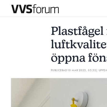
PLASTFÅGEL MÄTER LUFTKVALITET: ”DÖR FÅGELN – ÖPPNA
Plastfågel
Prenumerera
luftkvalite
Hantera prenumeration
öppna fön
Lediga jobb
PUBLICERAD
10 MAR 2023, 05:52
| UPPD
Annonsera
Läs E-tidningen
Om tidningen
Kontakt