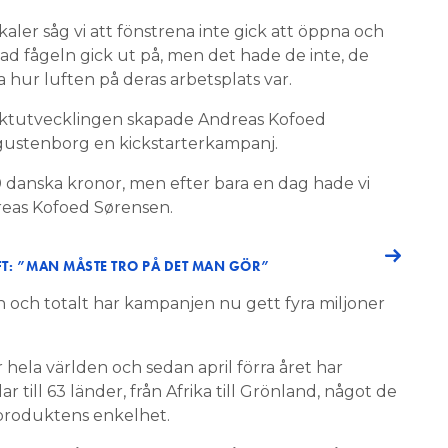
kaler såg vi att fönstrena inte gick att öppna och
ad fågeln gick ut på, men det hade de inte, de
lda hur luften på deras arbetsplats var.
uktutvecklingen skapade Andreas Kofoed
ustenborg en kickstarterkampanj.
0 danska kronor, men efter bara en dag hade vi
dreas Kofoed Sørensen.
T: ”MAN MÅSTE TRO PÅ DET MAN GÖR”
in och totalt har kampanjen nu gett fyra miljoner
er hela världen och sedan april förra året har
 till 63 länder, från Afrika till Grönland, något de
 produktens enkelhet.