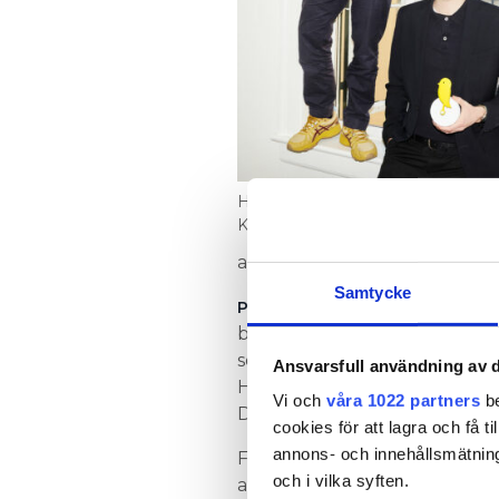
Hans Høite Augustenborg och A
Kofoed Sørensen.
att luften utomhus kan vara 
Samtycke
han var tolv
PRECIS SOM NÄR
började brainstorma. Histor
som koldioxidsensor kom upp 
Ansvarsfull användning av d
Hans och Andreas tog hjälp a
Vi och
våra 1022 partners
be
Dessutom har de samarbetat m
cookies för att lagra och få t
annons- och innehållsmätning
Framförallt ville de ha en enk
och i vilka syften.
användare.