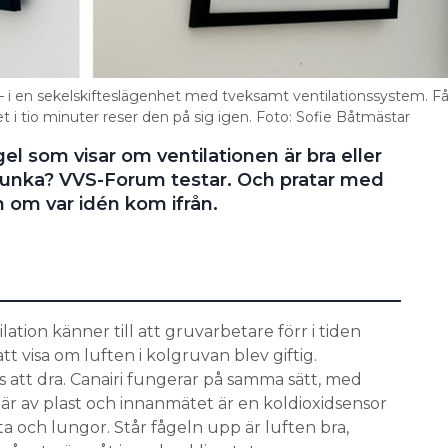
 – i en sekelskifteslägenhet med tveksamt ventilationssystem. F
et i tio minuter reser den på sig igen. Foto: Sofie Båtmästar
l som visar om ventilationen är bra eller
 funka? VVS-Forum testar. Och pratar med
 om var idén kom ifrån.
ilation känner till att gruvarbetare förr i tiden
t visa om luften i kolgruvan blev giftig.
 att dra. Canairi fungerar på samma sätt, med
 är av plast och innanmätet är en koldioxidsensor
rta och lungor. Står fågeln upp är luften bra,