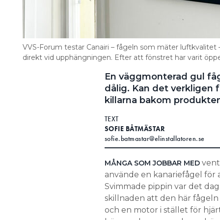
VVS-Forum testar Canairi – fågeln som mäter luftkvalitet
direkt vid upphängningen. Efter att fönstret har varit öpp
En väggmonterad gul fåge
dålig. Kan det verkligen
killarna bakom produkten
TEXT
SOFIE BÅTMÄSTAR
sofie.batmastar@elinstallatoren.se
vent
MÅNGA SOM JOBBAR MED
använde en kanariefågel för at
Svimmade pippin var det dags
skillnaden att den här fågeln
och en motor i stället för hjä