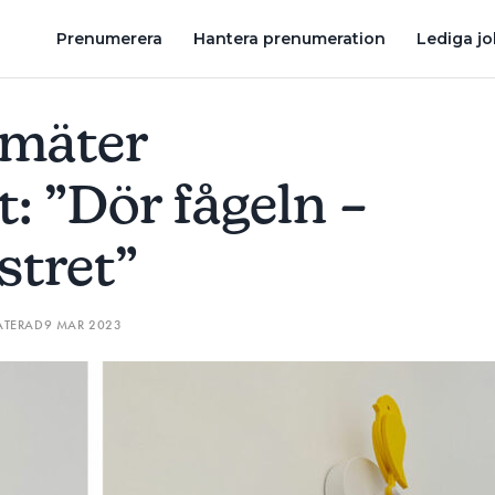
 FÖNSTRET”
MILJARDBOLAGETS GRUNDARE: ”DET BLEV EN F
Prenumerera
Hantera prenumeration
Lediga j
 mäter
t: ”Dör fågeln –
stret”
ATERAD
9 MAR 2023