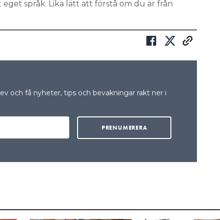
t eget språk. Lika lätt att förstå om du är från
v och få nyheter, tips och bevakningar rakt ner i