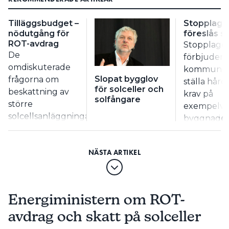
Tilläggsbudget –
Stopplage
nödutgång för
föreslås s
ROT-avdrag
Stopplage
De
förbjuder
omdiskuterade
kommuner
Slopat bygglov
frågorna om
ställa hård
för solceller och
beskattning av
krav på
solfångare
större
exempelvi
solcellsanläggningar
byggnader
och om sänkning
energianvä
av ROT-avdraget
ska ses öve
finns med i
föreslår
regeringens
Miljömåls
budget, som
slutbetän
riksdagen ska ta
som
Energiministern om ROT-
ställning till i
överlämnad
avdrag och skatt på solceller
december.
går till
Förslagen på att
miljöminist