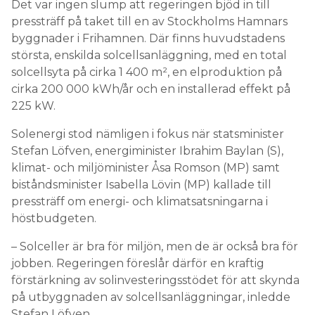
Det var ingen slump att regeringen bjöd in till
pressträff på taket till en av Stockholms Hamnars
byggnader i Frihamnen. Där finns huvudstadens
största, enskilda solcellsanläggning, med en total
solcellsyta på cirka 1 400 m², en elproduktion på
cirka 200 000 kWh/år och en installerad effekt på
225 kW.
Solenergi stod nämligen i fokus när statsminister
Stefan Löfven, energiminister Ibrahim Baylan (S),
klimat- och miljöminister Åsa Romson (MP) samt
biståndsminister Isabella Lövin (MP) kallade till
pressträff om energi- och klimatsatsningarna i
höstbudgeten.
– Solceller är bra för miljön, men de är också bra för
jobben. Regeringen föreslår därför en kraftig
förstärkning av solinvesteringsstödet för att skynda
på utbyggnaden av solcellsanläggningar, inledde
Stefan Löfven.