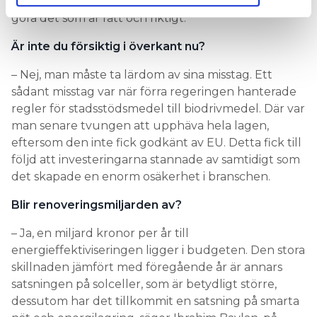
det som är populärt hamnar man fel, man måste
göra det som är rätt och riktigt.
Är inte du försiktig i överkant nu?
– Nej, man måste ta lärdom av sina misstag. Ett
sådant misstag var när förra regeringen hanterade
regler för stadsstödsmedel till biodrivmedel. Där var
man senare tvungen att upphäva hela lagen,
eftersom den inte fick godkänt av EU. Detta fick till
följd att investeringarna stannade av samtidigt som
det skapade en enorm osäkerhet i branschen.
Blir renoveringsmiljarden av?
– Ja, en miljard kronor per år till
energieffektiviseringen ligger i budgeten. Den stora
skillnaden jämfört med föregående år är annars
satsningen på solceller, som är betydligt större,
dessutom har det tillkommit en satsning på smarta