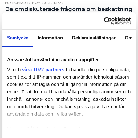
PUBLICERAD
17 NOV 2015, 15:22
lyfta ur ROT-
Karolina S
De omdiskuterade frågorna om beskattning
avdraget ur
(MP).
av större solcellsanläggningar och om
budgeten, tror
sänkning av ROT-avdraget finns med i
inte
regeringens budget, som riksdagen ska ta
energiministern
Samtycke
Information
Reklaminställningar
Om
ställning till i december. Förslagen på att
på. – Men en
lyfta ur ROT-avdraget ur budgeten, tror inte
regering kan
energiministern på.
göra
Ansvarsfull användning av dina uppgifter
– Men en regering kan göra
tilläggsbudgetar
tilläggsbudgetar för att möta plötsliga
Vi och
våra 1022 partners
behandlar din personliga data,
för att möta
händelser, säger energiminister Ibrahim
som t.ex. ditt IP-nummer, och använder teknologi såsom
plötsliga
Baylan (S) i en intervju med VVS-Forum.
cookies för att lagra och få tillgång till information på din
händelser, säger
enhet för att kunna tillhandahålla personliga annonser och
energiminister
TEXT
innehåll, annons- och innehållsmätning, åskådarinsikter
EVA-MARIA FASTH
Ibrahim Baylan
och produktutveckling. Du kan själv välja vilka som får
(S) i en intervju
Eva-maria.fasth@vvsforum.se
använda din data och i vilka syften.
med VVS-Forum.
Går det att lyfta ut delar ur budgeten, exempelvis
Med din tillåtelse skulle vi även vilja:
ROT-avdraget?
Samla in information om din geografiska plats
Samtyckesval