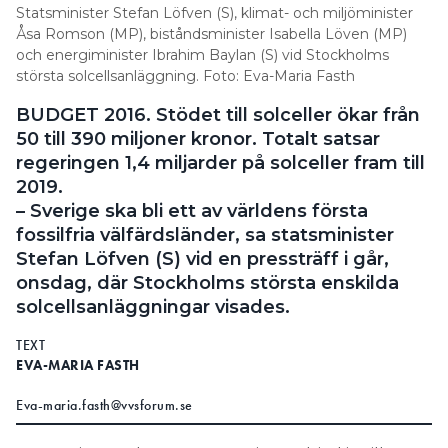
Statsminister Stefan Löfven (S), klimat- och miljöminister
Information om GDPR
Åsa Romson (MP), biståndsminister Isabella Löven (MP)
och energiminister Ibrahim Baylan (S) vid Stockholms
Search for:
största solcellsanläggning. Foto: Eva-Maria Fasth
BUDGET 2016.
Stödet till solceller ökar från
50 till 390 miljoner kronor. Totalt satsar
SEARCH
regeringen 1,4 miljarder på solceller fram till
2019.
– Sverige ska bli ett av världens första
fossilfria välfärdsländer, sa statsminister
Stefan Löfven (S) vid en pressträff i går,
onsdag, där Stockholms största enskilda
solcellsanläggningar visades.
TEXT
EVA-MARIA FASTH
Eva-maria.fasth@vvsforum.se