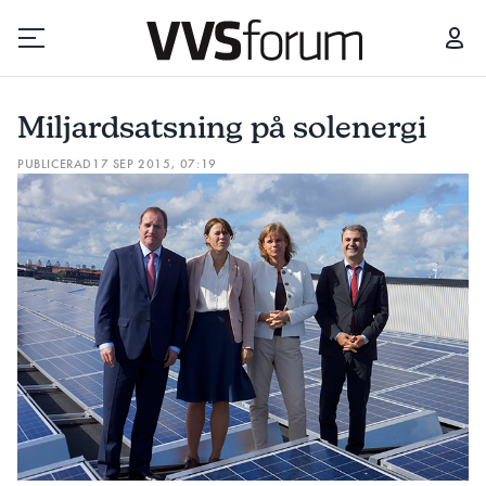
MILJARDSATSNING PÅ SOLENERGI
Miljardsatsning på solenergi
Prenumerera
PUBLICERAD
17 SEP 2015, 07:19
Hantera prenumeration
Lediga jobb
Annonsera
Läs E-tidningen
Om tidningen
Kontakt