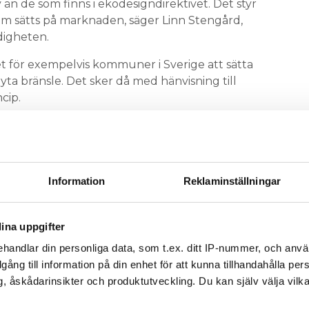
v än de som finns i ekodesigndirektivet. Det styr
m sätts på marknaden, säger Linn Stengård,
igheten.
et för exempelvis kommuner i Sverige att sätta
yta bränsle. Det sker då med hänvisning till
cip.
river en verksamhet ska hushålla med råvaror och
ter till återanvändning och återvinning. En
 företagare i Falun (se VVS Forum 2 juni 2015).
Information
Reklaminställningar
anna
innebär samtidigt att utfasning av oljepannor
N
ina uppgifter
 kan leda till orättvisor, då olika kommuner väljer
t.
handlar din personliga data, som t.ex. ditt IP-nummer, och anv
illgång till information på din enhet för att kunna tillhandahålla pe
frågan med oljepannor inte lika akut i Sverige
, åskådarinsikter och produktutveckling. Du kan själv välja vilk
a utsläppen ökat med tre procent sedan 1990 har
Sverige.