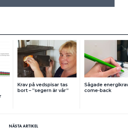
Krav på vedspisar tas
Sågade energikra
bort – ”segern är vår”
come-back
r