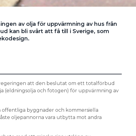
ngen av olja för uppvärmning av hus från
d kan bli svårt att få till i Sverige, som
r ekodesign.
egeringen att den beslutat om ett totalförbud
a (eldningsolja och fotogen) för uppvärmning av
m offentliga byggnader och kommersiella
måste oljepannorna vara utbytta mot andra