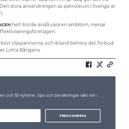
Den stora användningen av petroleum i Sverige är
n.
helt borde ändå vara en ambition, menar
NGEN
fektiviseringsföretagen.
få bort oljepannorna, och ibland behövs det förbud
ger Lotta Bångens.
v och få nyheter, tips och bevakningar rakt ner i