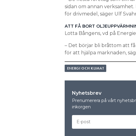
sidan om annan verksamhet. 
för drivmedel, säger Ulf Svah
ATT FÅ BORT OLJEUPPVÄRMNI
Lotta Bångens, vd på Energief
– Det börjar bli bråttom att 
för att hjälpa marknaden, sä
ENERGI OCH KLIMAT
Nyhetsbrev
Prenumerera på vårt nyhetsbre
inkorgen