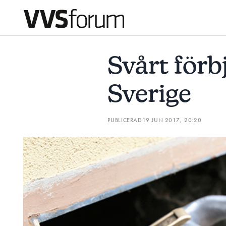
SVÅRT FÖRBJUDA OLJEPANNOR I SVERIGE
NU KOMMER
Svårt förb
Prenumerera
Sverige
Hantera prenumeration
PUBLICERAD
19 JUN 2017, 20:20
Lediga jobb
Annonsera
Läs E-tidningen
Om tidningen
Kontakt