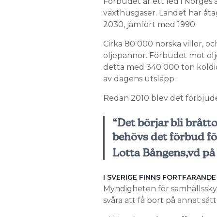
Förbudet är ett led i Norges 
växthusgaser. Landet har åtag
2030, jämfört med 1990.
Cirka 80 000 norska villor, o
oljepannor. Förbudet mot ol
detta med 340 000 ton koldiox
av dagens utsläpp.
Redan 2010 blev det förbjude
“Det börjar bli brått
behövs det förbud fö
Lotta Bångens,vd på 
I SVERIGE FINNS FORTFARANDE
Myndigheten för samhällsskyd
svåra att få bort på annat sät