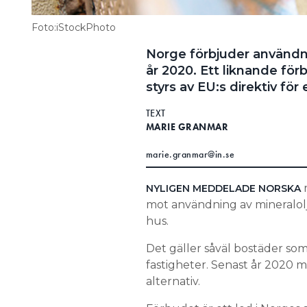
Foto:iStockPhoto
Norge förbjuder användni
år 2020. Ett liknande förbu
styrs av EU:s direktiv fö
TEXT
MARIE GRANMAR
marie.granmar@in.se
r
NYLIGEN MEDDELADE NORSKA
mot användning av mineralolj
hus.
Det gäller såväl bostäder so
fastigheter. Senast år 2020 
alternativ.