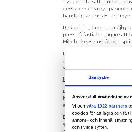
– Vi kan inte sätta tuffare kra
dessutom bara nya pannor so
handläggare hos Energimynd
Redan i dag finns en möjligh
press på fastighetsägare att b
Miljöbalkens hushållningsprin
Den innebär att alla som bed
energi samt utnyttja möjlighe
vägledande dom är den mot en
Samtycke
Han tvingades byta sin oljep
DEN SVENSKA LAGSTIFTNINGE
Ansvarsfull användning av d
bestäms från fall till fall. Det
att hantera frågan på olika sät
Vi och
våra 1022 partners
be
cookies för att lagra och få t
Enligt Energimyndigheten är 
annons- och innehållsmätning
som i Norge. Medan de norsk
och i vilka syften.
de minskat med 25 procent i 