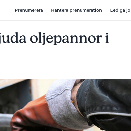
 ALTERNATIVEN TILL IMD
UTSLÄPPEN FRÅN UPPVÄRMNING A
Prenumerera
Hantera prenumeration
Lediga j
juda oljepannor i