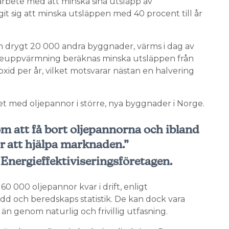
arbete med att minska sina utsläpp av
it sig att minska utsläppen med 40 procent till år
ch drygt 20 000 andra byggnader, värms i dag av
jeuppvärmning beräknas minska utsläppen från
id per år, vilket motsvarar nästan en halvering
t med oljepannor i större, nya byggnader i Norge.
om att få bort oljepannorna och ibland
r att hjälpa marknaden.”
Energieffektiviseringsföretagen.
60 000 oljepannor kvar i drift, enligt
d och beredskaps statistik. De kan dock vara
t än genom naturlig och frivillig utfasning.