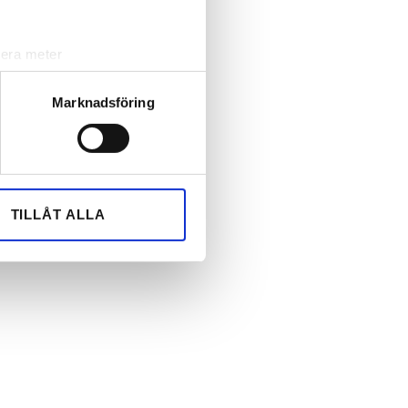
lera meter
ryck)
ljsektionen
. Du kan ändra
Marknadsföring
andahålla funktioner för
n information från din enhet
 tur kombinera informationen
TILLÅT ALLA
deras tjänster.