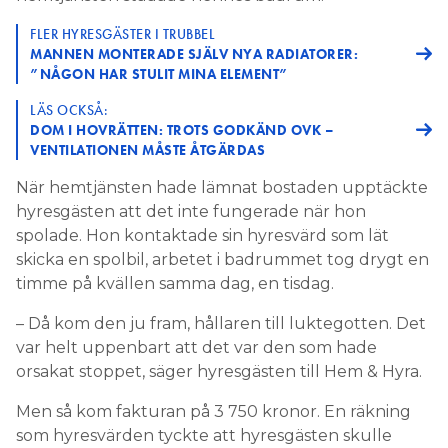
FLER HYRESGÄSTER I TRUBBEL
MANNEN MONTERADE SJÄLV NYA RADIATORER:
”NÅGON HAR STULIT MINA ELEMENT”
LÄS OCKSÅ:
DOM I HOVRÄTTEN: TROTS GODKÄND OVK –
VENTILATIONEN MÅSTE ÅTGÄRDAS
När hemtjänsten hade lämnat bostaden upptäckte
hyresgästen att det inte fungerade när hon
spolade. Hon kontaktade sin hyresvärd som lät
skicka en spolbil, arbetet i badrummet tog drygt en
timme på kvällen samma dag, en tisdag.
– Då kom den ju fram, hållaren till luktegotten. Det
var helt uppenbart att det var den som hade
orsakat stoppet, säger hyresgästen till Hem & Hyra.
Men så kom fakturan på 3 750 kronor. En räkning
som hyresvärden tyckte att hyresgästen skulle