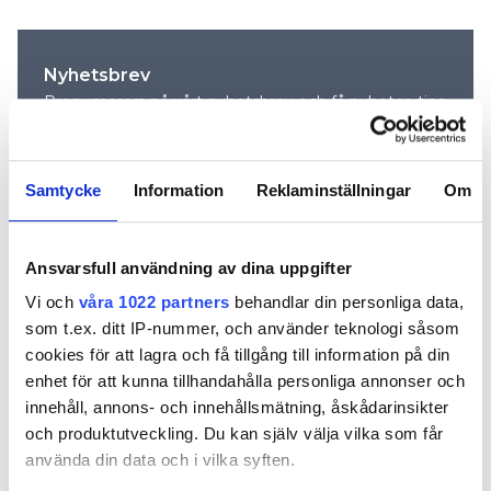
Nyhetsbrev
Prenumerera på vårt nyhetsbrev och få nyheter, tips
och bevakningar rakt ner i inkorgen
Samtycke
Information
Reklaminställningar
Om
Ansvarsfull användning av dina uppgifter
Vi och
våra 1022 partners
behandlar din personliga data,
som t.ex. ditt IP-nummer, och använder teknologi såsom
cookies för att lagra och få tillgång till information på din
enhet för att kunna tillhandahålla personliga annonser och
innehåll, annons- och innehållsmätning, åskådarinsikter
REKOMMENDERADE ARTIKLAR
och produktutveckling. Du kan själv välja vilka som får
använda din data och i vilka syften.
FÖR PRENUMERANTER