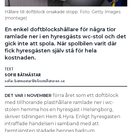
Information om GDPR
Hållare till doftblock orsakade stopp. Foto: Getty Images
Search for:
(montage)
En enkel doftblockshållare för några tior
ramlade ner i en hyresgästs wc-stol och det
gick inte att spola. När spolbilen varit där
SEARCH
fick hyresgästen själv stå för hela
kostnaden.
TEXT
SOFIE BÅTMÄSTAR
sofie.batmastar@elinstallatoren.se
förra året som ett doftblock
DET VAR I NOVEMBER
med tillhörande plasthållare ramlade ner i wc-
stolen hemma hos en hyresgäst i Helsingborg,
skriver tidningen Hem & Hyra. Enligt hyresgästen
inträffade händelsen i samband med att
hemtjänsten städade hennes badrum.