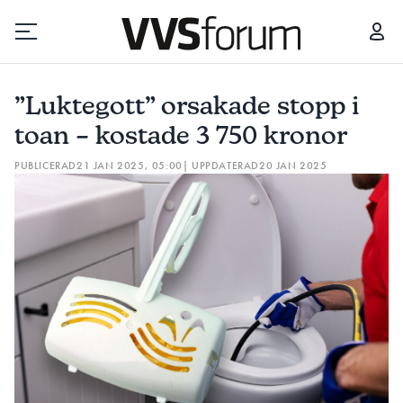
”LUKTEGOTT” ORSAKADE STOPP I TOAN – KOSTADE 3 750 KRONOR
FÅR
”Luktegott” orsakade stopp i
Prenumerera
toan – kostade 3 750 kronor
PUBLICERAD
21 JAN 2025, 05:00
| UPPDATERAD
20 JAN 2025
Hantera prenumeration
Lediga jobb
Annonsera
Läs E-tidningen
Om tidningen
Kontakt