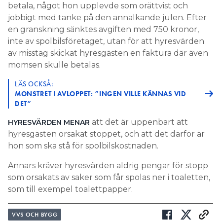
betala, något hon upplevde som orättvist och
jobbigt med tanke på den annalkande julen. Efter
en granskning sänktes avgiften med 750 kronor,
inte av spolbilsföretaget, utan för att hyresvärden
av misstag skickat hyresgästen en faktura där även
momsen skulle betalas.
LÄS OCKSÅ:
MONSTRET I AVLOPPET: ”INGEN VILLE KÄNNAS VID
DET”
att det är uppenbart att
HYRESVÄRDEN MENAR
hyresgästen orsakat stoppet, och att det därför är
hon som ska stå för spolbilskostnaden.
Annars kräver hyresvärden aldrig pengar för stopp
som orsakats av saker som får spolas ner i toaletten,
som till exempel toalettpapper.
VVS OCH BYGG