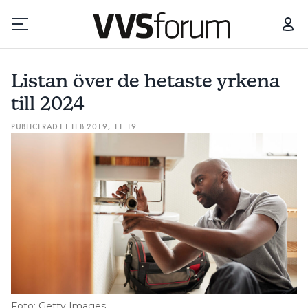
LISTAN ÖVER DE HETASTE YRKENA TILL 2024
NYTT KORT SKA
Listan över de hetaste yrkena
Prenumerera
till 2024
PUBLICERAD
11 FEB 2019, 11:19
Hantera prenumeration
Lediga jobb
Annonsera
Läs E-tidningen
Om tidningen
Kontakt
Foto: Getty Images