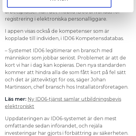
bank-ID. Utöver in- och utpassering på
arbetsplatser kan det mobila ID06 användas för
registrering i elektroniska personalliggare.
I appen visas också de kompetenser som är
kopplade till individen, i ID06 Kompetensdatabas.
– Systemet ID06 legitimerar en bransch med
människor som jobbar seriöst. Problemet är att de
kort vi har i dag kan kopieras. Den nya standarden
kommer att hindra alla de som fått kort på fel sätt
och det är jätteviktigt för oss, säger Johan
Martinsson, chef bransch hos Installatörsföretagen.
Läs mer:
Ny ID06-tjänst samlar utbildningsbevis
elektroniskt
Uppdateringen av ID06-systemet är den mest
omfattande sedan införandet, och rejäla
investeringar har gjorts i förbättring av säkerheten.