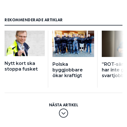
REKOMMENDERADE ARTIKLAR
Nytt kort ska
Polska
”ROT-sänk
stoppa fusket
byggjobbare
har inte ge
ökar kraftigt
svartjobb”