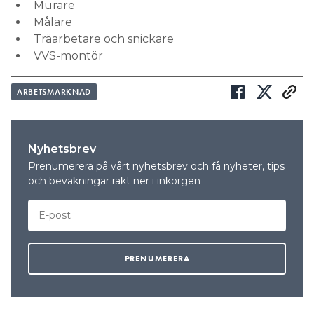
Murare
Målare
Träarbetare och snickare
VVS-montör
ARBETSMARKNAD
Nyhetsbrev
Prenumerera på vårt nyhetsbrev och få nyheter, tips
och bevakningar rakt ner i inkorgen