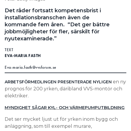
Information om GDPR
Det råder fortsatt kompetensbrist i
installationsbranschen även de
Search for:
kommande fem åren. “Det ger bättre
jobbmöjligheter för fler, särskilt för
nyutexaminerade.”
SEARCH
TEXT
EVA-MARIA FASTH
Eva-maria.fasth@vvsforum.se
en ny
ARBETSFÖRMEDLINGEN PRESENTERADE NYLIGEN
prognos för 200 yrken, däribland VVS-montör och
elektriker.
MYNDIGHET SÅGAR KYL- OCH VÄRMEPUMPUTBILDNING
Det ser mycket ljust ut för yrken inom bygg och
anläggning, som till exempel murare,