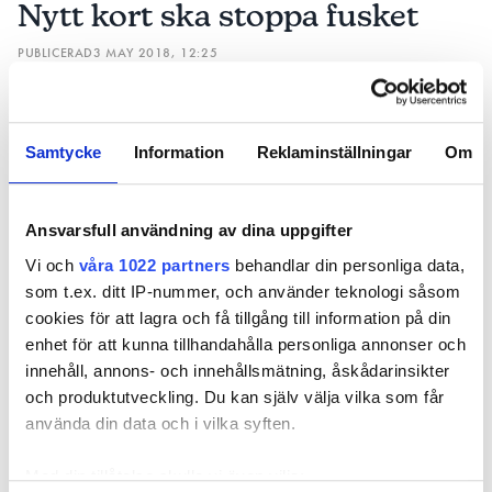
Nytt kort ska stoppa fusket
PUBLICERAD
3 MAY 2018, 12:25
Samtycke
Information
Reklaminställningar
Om
Ansvarsfull användning av dina uppgifter
Vi och
våra 1022 partners
behandlar din personliga data,
som t.ex. ditt IP-nummer, och använder teknologi såsom
cookies för att lagra och få tillgång till information på din
enhet för att kunna tillhandahålla personliga annonser och
Bättre kontroll och säkerhet. Med ny teknik
innehåll, annons- och innehållsmätning, åskådarinsikter
ska fusket med ID06-korten hindras.
och produktutveckling. Du kan själv välja vilka som får
TEXT
använda din data och i vilka syften.
MARIE GRANMAR
Med din tillåtelse skulle vi även vilja:
marie.granmar@in.se