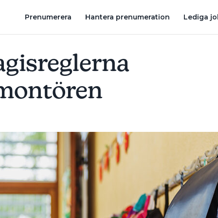
OJADDIN FICK EN FAST TJÄNST TVÅ VECKOR INNAN HAN SKULLE UT
Prenumerera
Hantera prenumeration
Lediga j
agisreglerna
 montören