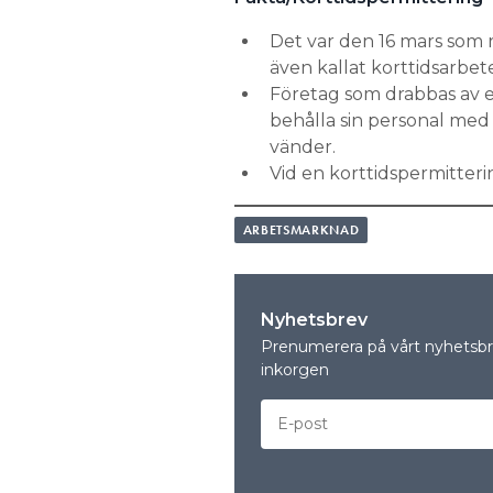
Det var den 16 mars som 
även kallat korttidsarbet
Företag som drabbas av e
behålla sin personal med 
vänder.
Vid en korttidspermitteri
ARBETSMARKNAD
Nyhetsbrev
Prenumerera på vårt nyhetsbre
inkorgen