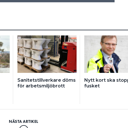
Sanitetstillverkare döms
Nytt kort ska sto
för arbetsmiljöbrott
fusket