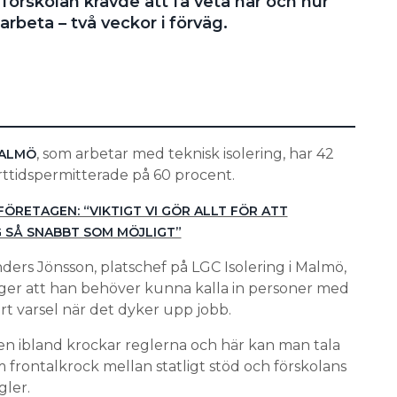
 förskolan krävde att få veta när och hur
rbeta – två veckor i förväg.
, som arbetar med teknisk isolering, har 42
MALMÖ
orttidspermitterade på 60 procent.
ÖRETAGEN: “VIKTIGT VI GÖR ALLT FÖR ATT
 SÅ SNABBT SOM MÖJLIGT”
ders Jönsson, platschef på LGC Isolering i Malmö,
ger att han behöver kunna kalla in personer med
rt varsel när det dyker upp jobb.
n ibland krockar reglerna och här kan man tala
 frontalkrock mellan statligt stöd och förskolans
gler.