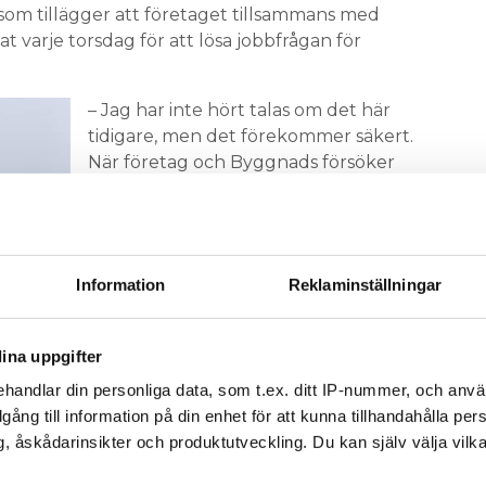
som tillägger att företaget tillsammans med
varje torsdag för att lösa jobbfrågan för
– Jag har inte hört talas om det här
tidigare, men det förekommer säkert.
När företag och Byggnads försöker
rädda jobb förutsätter det ju att
samhället gör allt för att hjälpa till,
säger Henrik Junzell, chef för
arbetsmarknad på
Information
Reklaminställningar
Installatörsföretagen.
Enligt Skolverket är det upp till varje
ina uppgifter
kommun att bedöma om ett barn har
rätt till förskola i det enskilda fallet.
handlar din personliga data, som t.ex. ditt IP-nummer, och anv
illgång till information på din enhet för att kunna tillhandahålla pe
Men myndigheten betonar att
, åskådarinsikter och produktutveckling. Du kan själv välja vilk
t faktum att korttidspermitterade personer ska
örfogande och att behovet av barnomsorg kan komma