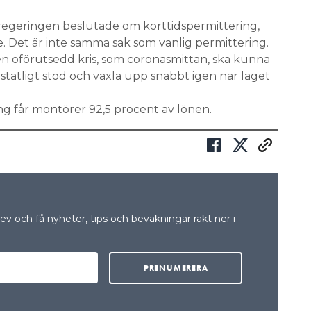
regeringen beslutade om korttidspermittering,
e. Det är inte samma sak som vanlig permittering.
n oförutsedd kris, som coronasmittan, ska kunna
statligt stöd och växla upp snabbt igen när läget
ng får montörer 92,5 procent av lönen.
v och få nyheter, tips och bevakningar rakt ner i