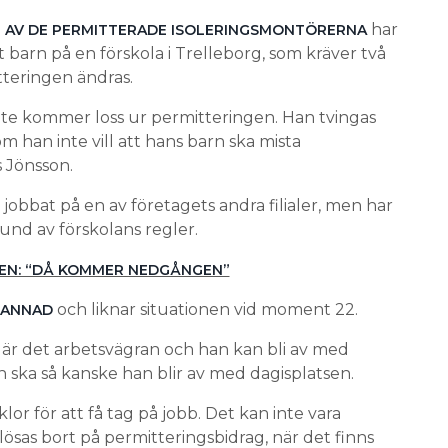
har
 AV DE PERMITTERADE ISOLERINGSMONTÖRERNA
tt barn på en förskola i Trelleborg, som kräver två
teringen ändras.
nte kommer loss ur permitteringen. Han tvingas
som han inte vill att hans barn ska mista
 Jönsson.
jobbat på en av företagets andra filialer, men har
und av förskolans regler.
EN: “DÅ KOMMER NEDGÅNGEN”
och liknar situationen vid moment 22.
BANNAD
 är det arbetsvägran och han kan bli av med
 ska så kanske han blir av med dagisplatsen.
or för att få tag på jobb. Det kan inte vara
sas bort på permitteringsbidrag, när det finns