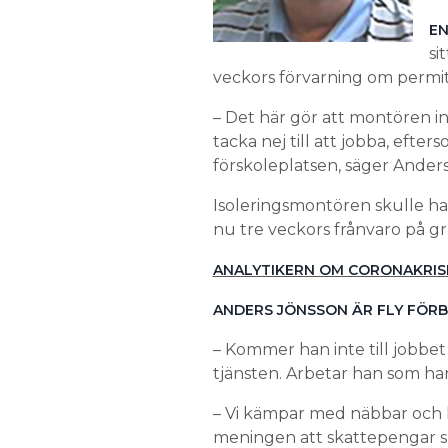
EN
si
veckors förvarning om permit
– Det här gör att montören i
tacka nej till att jobba, efter
förskoleplatsen, säger Anders
Isoleringsmontören skulle ha 
nu tre veckors frånvaro på gr
ANALYTIKERN OM CORONAKRIS
ANDERS JÖNSSON ÄR FLY FÖR
– Kommer han inte till jobbet
tjänsten. Arbetar han som han
– Vi kämpar med näbbar och kl
meningen att skattepengar slö