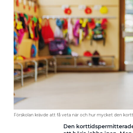
Information om GDPR
Search for:
SEARCH
Förskolan krävde att få veta när och hur mycket den kort
Den korttidspermitterade 