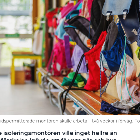
tidspermitterade montören skulle arbeta – två veckor i förväg. F
isoleringsmontören ville inget hellre än