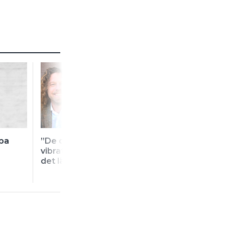
ppa
”De döljer
Installationsjätt
vibrationsskadorna in i
rekryterar cykl
det längsta”
installatörer