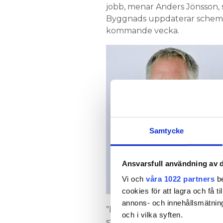
jobb, menar Anders Jönsson, 
Byggnads uppdaterar schemat 
kommande vecka.
Samtycke
Ansvarsfull användning av d
Vi och
våra 1022 partners
be
cookies för att lagra och få t
annons- och innehållsmätning
”huvudmannen bör väga in de
och i vilka syften.
stå till sin arbetsgivares f