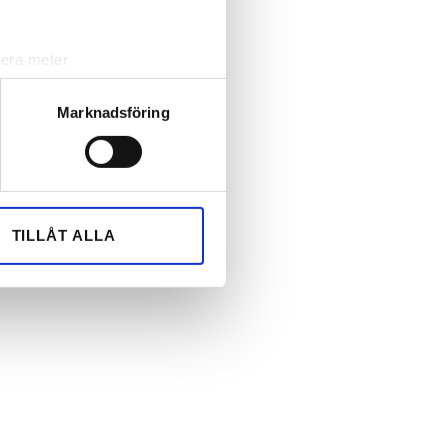
lera meter
ryck)
ljsektionen
. Du kan ändra
Marknadsföring
andahålla funktioner för
n information från din enhet
 tur kombinera informationen
TILLÅT ALLA
deras tjänster.