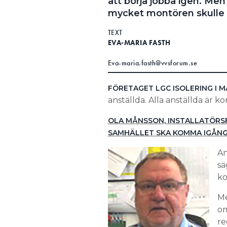
att börja jobba igen. Men
mycket montören skulle a
TEXT
EVA-MARIA FASTH
Eva-maria.fasth@vvsforum.se
FÖRETAGET LGC ISOLERING I 
anställda. Alla anställda är k
OLA MÅNSSON, INSTALLATÖRSF
SAMHÄLLET SKA KOMMA IGÅNG
An
sä
ko
Me
om
re