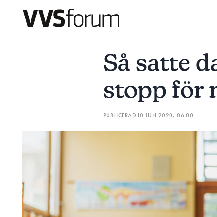
SÅ SATTE DAGISREGLERNA STOPP FÖR MONTÖREN
SH
Så satte d
Prenumerera
stopp för
Hantera prenumeration
PUBLICERAD
10 JUN 2020, 06:00
Lediga jobb
Annonsera
Läs E-tidningen
Om tidningen
Kontakt