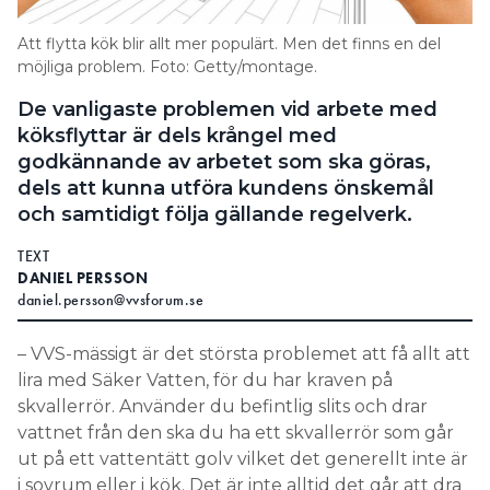
Information om GDPR
Att flytta kök blir allt mer populärt. Men det finns en del
Search for:
möjliga problem. Foto: Getty/montage.
De vanligaste problemen vid arbete med
köksflyttar är dels krångel med
godkännande av arbetet som ska göras,
SEARCH
dels att kunna utföra kundens önskemål
och samtidigt följa gällande regelverk.
TEXT
DANIEL PERSSON
daniel.persson@vvsforum.se
– VVS-mässigt är det största problemet att få allt att
lira med Säker Vatten, för du har kraven på
skvallerrör. Använder du befintlig slits och drar
vattnet från den ska du ha ett skvallerrör som går
ut på ett vattentätt golv vilket det generellt inte är
i sovrum eller i kök. Det är inte alltid det går att dra