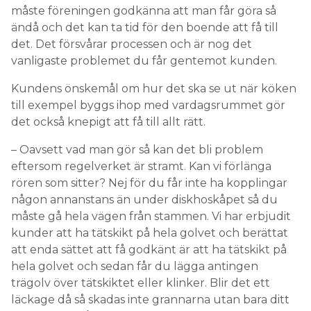
måste föreningen godkänna att man får göra så
ändå och det kan ta tid för den boende att få till
det. Det försvårar processen och är nog det
vanligaste problemet du får gentemot kunden.
Kundens önskemål om hur det ska se ut när köken
till exempel byggs ihop med vardagsrummet gör
det också knepigt att få till allt rätt.
– Oavsett vad man gör så kan det bli problem
eftersom regelverket är stramt. Kan vi förlänga
rören som sitter? Nej för du får inte ha kopplingar
någon annanstans än under diskhoskåpet så du
måste gå hela vägen från stammen. Vi har erbjudit
kunder att ha tätskikt på hela golvet och berättat
att enda sättet att få godkänt är att ha tätskikt på
hela golvet och sedan får du lägga antingen
trägolv över tätskiktet eller klinker. Blir det ett
läckage då så skadas inte grannarna utan bara ditt