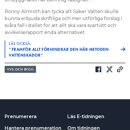
Ronny Almroth kan tycka att Säker Vatten skulle
kunna erbjuda skriftliga och mer utförliga förslag i
svåra fall i stället för att allt ska vara svartvitt och
avvikelserapport enda alternativet.
LÄS OCKSÅ:
”FRAMFÖR ALLT FÖRHINDRAR DEN HÄR METODEN
VATTENSKADOR”
VVS OCH BYGG
Prenumerera
Läs E-tidningen
Hantera prenumeration
Om tidningen