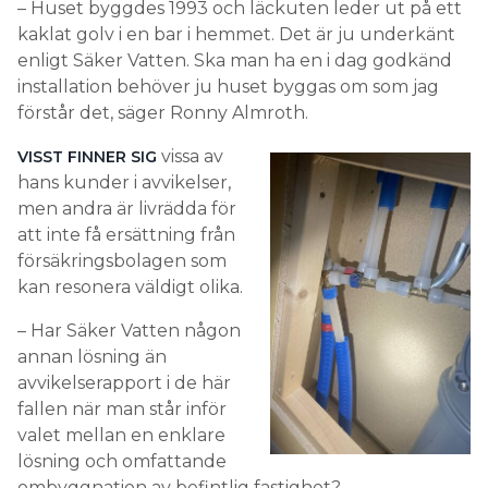
– Huset byggdes 1993 och läckuten leder ut på ett
kaklat golv i en bar i hemmet. Det är ju underkänt
enligt Säker Vatten. Ska man ha en i dag godkänd
installation behöver ju huset byggas om som jag
förstår det, säger Ronny Almroth.
vissa av
VISST FINNER SIG
hans kunder i avvikelser,
men andra är livrädda för
att inte få ersättning från
försäkringsbolagen som
kan resonera väldigt olika.
– Har Säker Vatten någon
annan lösning än
avvikelserapport i de här
fallen när man står inför
valet mellan en enklare
lösning och omfattande
ombyggnation av befintlig fastighet?