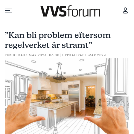
”KAN BLI PROBLEM EFTERSOM REGELVERKET ÄR STRAMT”
”Kan bli problem eftersom
Prenumerera
regelverket är stramt”
PUBLICERAD
4 MAR 2024, 06:00
| UPPDATERAD
1 MAR 2024
Hantera prenumeration
Lediga jobb
Annonsera
Läs E-tidningen
Om tidningen
Kontakt