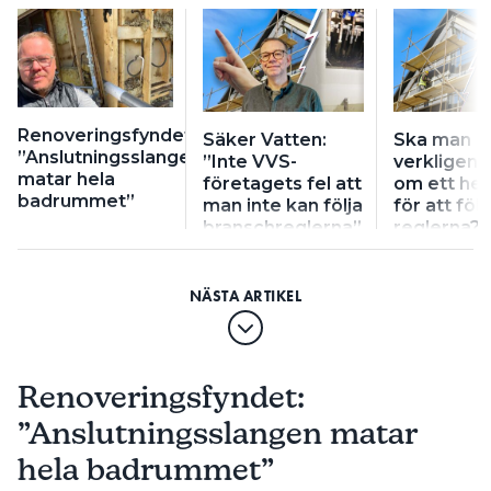
Renoveringsfyndet:
Säker Vatten:
Ska man
”Anslutningsslangen
”Inte VVS-
verkligen 
matar hela
företagets fel att
om ett hel
badrummet”
man inte kan följa
för att följ
branschreglerna”
reglerna?
Renoveringsfyndet:
”Anslutningsslangen matar
hela badrummet”