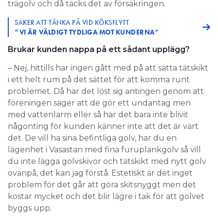
trägolv och då täcks det av försäkringen.
SAKER ATT TÄNKA PÅ VID KÖKSFLYTT
”VI ÄR VÄLDIGT TYDLIGA MOT KUNDERNA”
Brukar kunden nappa på ett sådant upplägg?
– Nej, hittills har ingen gått med på att sätta tätskikt
i ett helt rum på det sättet för att komma runt
problemet. Då har det löst sig antingen genom att
föreningen säger att de gör ett undantag men
med vattenlarm eller så har det bara inte blivit
någonting för kunden känner inte att det är värt
det. De vill ha sina befintliga golv, har du en
lägenhet i Vasastan med fina furuplankgolv så vill
du inte lägga golvskivor och tätskikt med nytt golv
ovanpå, det kan jag förstå. Estetiskt är det inget
problem för det går att göra skitsnyggt men det
kostar mycket och det blir lägre i tak för att golvet
byggs upp.