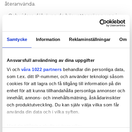
återanvända.
– Och vidare dök även de här vattenrören upp i
väggen. Det kan ha suttit ett badkar där en gång i
tiden och när man byggt om till dusch har man
bara dragit på ett par vinkelkopplingar och satt på
Samtycke
Information
Reklaminställningar
Om
anslutningsslang inne i väggen. Man fick ju skarva i
vägg förr, men detta känns lite väl kreativt, skrattar
Emil Andersson och lägger till att det vita
Ansvarsfull användning av dina uppgifter
prisolröret man ser på bilden matar hela
Vi och
våra 1022 partners
behandlar din personliga data,
badrummet.
som t.ex. ditt IP-nummer, och använder teknologi såsom
cookies för att lagra och få tillgång till information på din
Från duschblandaren går det utanpåliggande rör
enhet för att kunna tillhandahålla personliga annonser och
till tvättställ och toalett – sedan går det till nästa
innehåll, annons- och innehållsmätning, åskådarinsikter
toalett och tvättställ.
och produktutveckling. Du kan själv välja vilka som får
– Förr löddes rör rätt flitigt och det hade ju varit den
använda din data och i vilka syften.
bästa lösningen, att ha en lödd skarv med prisol
upp till blandaren, säger Emil Andersson.
Med din tillåtelse skulle vi även vilja: