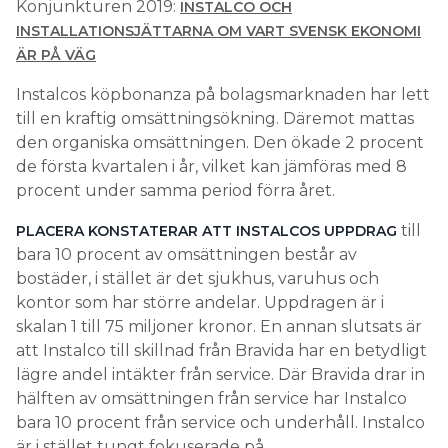
Konjunkturen 2019:
INSTALCO OCH
INSTALLATIONSJÄTTARNA OM VART SVENSK EKONOMI
ÄR PÅ VÄG
Instalcos köpbonanza på bolagsmarknaden har lett
till en kraftig omsättningsökning. Däremot mattas
den organiska omsättningen. Den ökade 2 procent
de första kvartalen i år, vilket kan jämföras med 8
procent under samma period förra året.
till
PLACERA KONSTATERAR ATT INSTALCOS UPPDRAG
bara 10 procent av omsättningen består av
bostäder, i stället är det sjukhus, varuhus och
kontor som har större andelar. Uppdragen är i
skalan 1 till 75 miljoner kronor. En annan slutsats är
att Instalco till skillnad från Bravida har en betydligt
lägre andel intäkter från service. Där Bravida drar in
hälften av omsättningen från service har Instalco
bara 10 procent från service och underhåll. Instalco
är i stället tungt fokuserade på