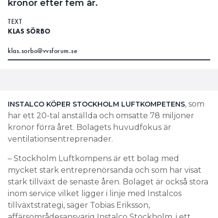
kronor efter fem år.
TEXT
KLAS SÖRBO
klas.sorbo@vvsforum.se
, som
INSTALCO KÖPER STOCKHOLM LUFTKOMPETENS
har ett 20-tal anställda och omsatte 78 miljoner
kronor förra året. Bolagets huvudfokus är
ventilationsentreprenader.
– Stockholm Luftkompens är ett bolag med
mycket stark entreprenörsanda och som har visat
stark tillväxt de senaste åren. Bolaget är också stora
inom service vilket ligger i linje med Instalcos
tillväxtstrategi, säger Tobias Eriksson,
affärsområdesansvarig Instalco Stockholm, i ett