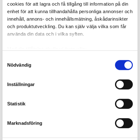
cookies för att lagra och få tillgång till information på din
enhet för att kunna tillhandahålla personliga annonser och
innehåll, annons- och innehållsmätning, åskådarinsikter
REKOMMENDERADE ARTIKLAR
och produktutveckling. Du kan själv välja vilka som får
använda din data och i vilka syften.
Med din tillåtelse skulle vi även vilja:
Samla in information om din geografiska plats
Samtyckesval
Nödvändig
som kan ha en noggrannhet på upp till flera meter
Instalco köper
Currentum tar
Klas Lars
Identifiera din enhet genom att aktivt skanna den
ventilationsgasell
över två skånska
försäljning
för specifika kännetecken (fingeravtryck)
i Stockholm
Inställningar
VVS-bolag
kan nå må
Ta reda på mer om hur dina personliga uppgifter
snabbare 
behandlas och ställ in dina preferenser i
detaljsektionen
.
Statistik
Du kan ändra eller dra tillbaka ditt samtycke när som
helst från cookie-förklaringen.
Marknadsföring
Vi använder enhetsidentifierare för att anpassa innehållet
och annonserna till användarna, tillhandahålla funktioner