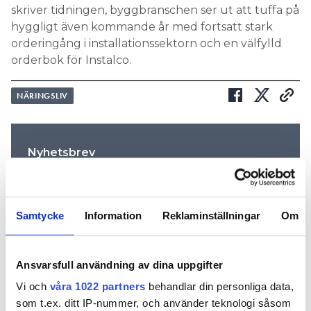
skriver tidningen, byggbranschen ser ut att tuffa på
hyggligt även kommande år med fortsatt stark
orderingång i installationssektorn och en välfylld
orderbok för Instalco.
NÄRINGSLIV
Nyhetsbrev
Prenumerera på vårt nyhetsbrev och få nyheter, tips
och bevakningar rakt ner i inkorgen
Samtycke
Information
Reklaminställningar
Om
Ansvarsfull användning av dina uppgifter
Vi och
våra 1022 partners
behandlar din personliga data,
som t.ex. ditt IP-nummer, och använder teknologi såsom