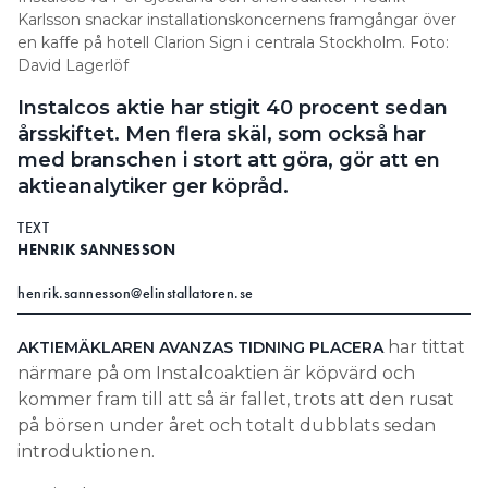
Karlsson snackar installationskoncernens framgångar över
Information om GDPR
en kaffe på hotell Clarion Sign i centrala Stockholm. Foto:
Search for:
David Lagerlöf
Instalcos aktie har stigit 40 procent sedan
årsskiftet. Men flera skäl, som också har
med branschen i stort att göra, gör att en
SEARCH
aktieanalytiker ger köpråd.
TEXT
HENRIK SANNESSON
henrik.sannesson@elinstallatoren.se
har tittat
AKTIEMÄKLAREN AVANZAS TIDNING PLACERA
närmare på om Instalcoaktien är köpvärd och
kommer fram till att så är fallet, trots att den rusat
på börsen under året och totalt dubblats sedan
introduktionen.