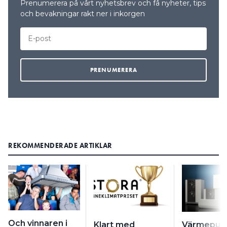
Prenumerera på vårt nyhetsbrev och få nyheter, tips
och bevakningar rakt ner i inkorgen
REKOMMENDERADE ARTIKLAR
Och vinnaren i
Klart med
Värmepum