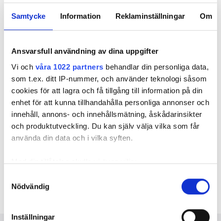
Samtycke
Information
Reklaminställningar
Om
Ansvarsfull användning av dina uppgifter
Vi och
våra 1022 partners
behandlar din personliga data,
Nu är tävlingen ”Ventilation i energieffektiva
som t.ex. ditt IP-nummer, och använder teknologi såsom
flerbostadshus” avgjord. Ingen vann. Foto: Getty Images
cookies för att lagra och få tillgång till information på din
Obs! Montage
enhet för att kunna tillhandahålla personliga annonser och
Inget bidrag klarade alla tuffa krav i Bebos
innehåll, annons- och innehållsmätning, åskådarinsikter
ventilationstävling. Men fyra bidrag
och produktutveckling. Du kan själv välja vilka som får
uppmärksammas och går vidare mot final –
använda din data och i vilka syften.
att installeras och testas i full skala.
Med din tillåtelse skulle vi även vilja:
TEXT
JAN FREDRIKSSON
Samla in information om din geografiska plats
Samtyckesval
Nödvändig
som kan ha en noggrannhet på upp till flera meter
jan.fredriksson@vvsforum.se
Identifiera din enhet genom att aktivt skanna den
för specifika kännetecken (fingeravtryck)
Inställningar