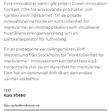
Fyra innovatörer vann i går priser i Green Innovation
Information om GDPR
Contest 2014 för sina lovande produkter och
Search for:
tjänster inom hållbarhet. Till de prisade
innovationerna hörde en kontrollenhet för
markvärme, en mobilapplikation som visualiserar
hushållens energianvändning och en
SEARCH
partikelseparator för luftrening.
En av pristagarna var civilingenjören Rolf
Westerlund från Stockholm för ”Kontrollenhet för
markvärme”. Innovationen kan detektera is på
horisontella ytor via en styrenhet för markvärme.
Den har en optimerad drift så att den endast
värmer vid behov.
TEXT
KLAS SÖRBO
klas.sorbo@vvsforum.se