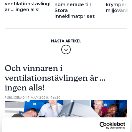
ventilationstävlingen
nominerade till
krymper oc
är … ingen alls!
Stora
miljövänli
Inneklimatpriset
Och vinnaren i
ventilationstävlingen är …
ingen alls!
PUBLICERAD
19 MAY 2020, 16:20