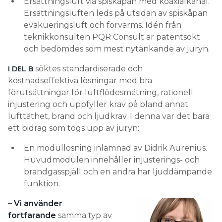
Ersättningsluft via spiskåpan med koaxialkanal.
Ersättningsluften leds på utsidan av spiskåpan
evakueringsluft och förvärms. Idén från
teknikkonsulten PQR Consult är patentsökt
och bedömdes som mest nytänkande av juryn.
söktes standardiserade och
I DEL B
kostnadseffektiva lösningar med bra
förutsättningar för luftflödesmätning, rationell
injustering och uppfyller krav på bland annat
lufttäthet, brand och ljudkrav. I denna var det bara
ett bidrag som togs upp av juryn:
En modullösning inlämnad av Didrik Aurenius.
Huvudmodulen innehåller injusterings- och
brandgasspjäll och en andra har ljuddämpande
funktion.
– Vi använder
fortfarande
samma typ av