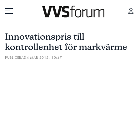
INNOVATIONSPRIS TILL KONTROLLENHET FÖR MARKVÄRME
Innovationspris till
Prenumerera
kontrollenhet för markvärme
PUBLICERAD
4 MAR 2015, 10:47
Hantera prenumeration
Lediga jobb
Annonsera
Läs E-tidningen
Om tidningen
Kontakt