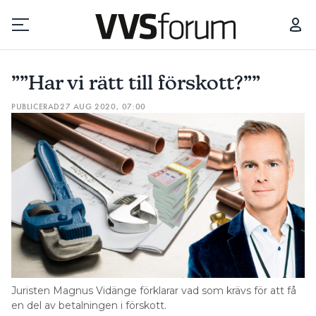
””HAR VI RÄTT TILL FÖRSKOTT?””
””Har vi rätt till förskott?””
Prenumerera
PUBLICERAD
27 AUG 2020, 07:00
Hantera prenumeration
Lediga jobb
Annonsera
Läs E-tidningen
Juristen Magnus Vidänge förklarar vad som krävs för att få
Om tidningen
en del av betalningen i förskott.
Kontakt