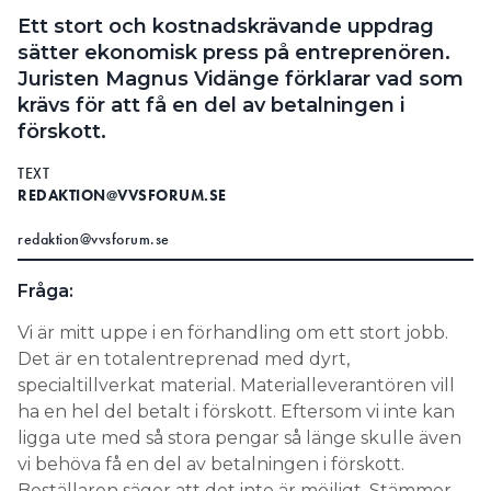
Information om GDPR
Ett stort och kostnadskrävande uppdrag
sätter ekonomisk press på entreprenören.
Search for:
Juristen Magnus Vidänge förklarar vad som
krävs för att få en del av betalningen i
förskott.
SEARCH
TEXT
REDAKTION@VVSFORUM.SE
redaktion@vvsforum.se
Fråga:
Vi är mitt uppe i en förhandling om ett stort jobb.
Det är en totalentreprenad med dyrt,
specialtillverkat material. Materialleverantören vill
ha en hel del betalt i förskott. Eftersom vi inte kan
ligga ute med så stora pengar så länge skulle även
vi behöva få en del av betalningen i förskott.
Beställaren säger att det inte är möjligt. Stämmer