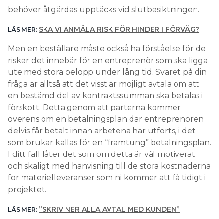
behöver åtgärdas upptäcks vid slutbesiktningen.
SKA VI ANMÄLA RISK FÖR HINDER I FÖRVÄG?
LÄS MER:
Men en beställare måste också ha förståelse för de
risker det innebär för en entreprenör som ska ligga
ute med stora belopp under lång tid. Svaret på din
fråga är alltså att det visst är möjligt avtala om att
en bestämd del av kontraktssumman ska betalas i
förskott. Detta genom att parterna kommer
överens om en betalningsplan där entreprenören
delvis får betalt innan arbetena har utförts, i det
som brukar kallas för en “framtung” betalningsplan.
I ditt fall låter det som om detta är väl motiverat
och skäligt med hänvisning till de stora kostnaderna
för materielleveranser som ni kommer att få tidigt i
projektet.
”SKRIV NER ALLA AVTAL MED KUNDEN”
LÄS MER: