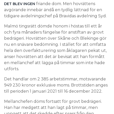
friande dom. Men hovrättens
DET BLEV INGEN
avgörande innebär ändå en tydlig lättnad för en
tidigare avdelningschef på Bravidas avdelning Syd.
Malmö tingsrätt dömde honom i höstas till ett år
och fyra månaders fängelse för anstiftan av grovt
bedrägeri. Hovrätten över Skåne och Blekinge gör
nu en snävare bedömning. I stället för att omfatta
hela den överfakturering som åklagaren pekat ut,
anser hovrätten att det är bevisat att han förmått
en mellanchef att lägga på timmar som inte hade
utförts.
Det handlar om 2 385 arbetstimmar, motsvarande
949 230 kronor exklusive moms. Brottstiden anges
till perioden 1 januari 2021 till 16 december 2022.
Mellanchefen döms fortsatt för grovt bedrägeri.
Han har medgett att han lagt på timmar, men
uppgett att det skedde efter press från den