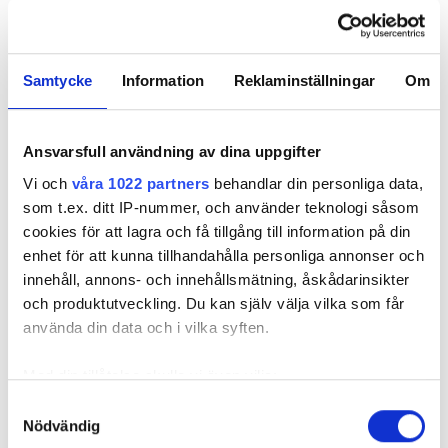
REKOMMENDERADE ARTIKLAR
Samtycke
Information
Reklaminställningar
Om
FÖR PRENUMERANTER
FÖR PRENU
Ansvarsfull användning av dina uppgifter
Vi och
våra 1022 partners
behandlar din personliga data,
som t.ex. ditt IP-nummer, och använder teknologi såsom
Hovrätten i
Räknas mejl som
Måste vi skj
Bravida-målet –
cookies för att lagra och få tillgång till information på din
”skriftligt”?
extra pers
fängelse blir
enhet för att kunna tillhandahålla personliga annonser och
villkorlig dom
innehåll, annons- och innehållsmätning, åskådarinsikter
och produktutveckling. Du kan själv välja vilka som får
använda din data och i vilka syften.
Med din tillåtelse skulle vi även vilja:
Samla in information om din geografiska plats
Samtyckesval
Nödvändig
som kan ha en noggrannhet på upp till flera meter