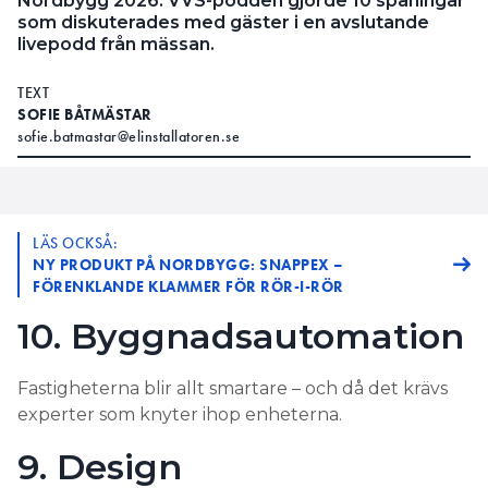
Nordbygg 2026. VVS-podden gjorde 10 spaningar
som diskuterades med gäster i en avslutande
livepodd från mässan.
TEXT
SOFIE BÅTMÄSTAR
sofie.batmastar@elinstallatoren.se
LÄS OCKSÅ:
NY PRODUKT PÅ NORDBYGG: SNAPPEX –
FÖRENKLANDE KLAMMER FÖR RÖR-I-RÖR
10. Byggnadsautomation
Fastigheterna blir allt smartare – och då det krävs
experter som knyter ihop enheterna.
9. Design