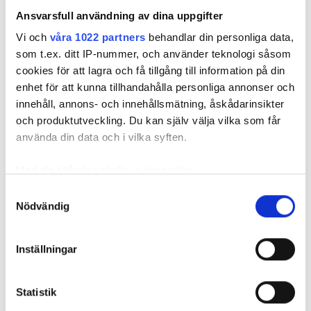
REKOMMENDERADE ARTIKLAR
Ansvarsfull användning av dina uppgifter
Vi och
våra 1022 partners
behandlar din personliga data,
som t.ex. ditt IP-nummer, och använder teknologi såsom
cookies för att lagra och få tillgång till information på din
enhet för att kunna tillhandahålla personliga annonser och
innehåll, annons- och innehållsmätning, åskådarinsikter
10 spaningar från
Hur vanligt är det
Förslaget 
och produktutveckling. Du kan själv välja vilka som får
Nordbygg 2026
att
bönderna:
använda din data och i vilka syften.
bergvärmeborrning
Förbjud
påverkar
bergvärm
Med din tillåtelse skulle vi även vilja:
grundvattnet?
Samla in information om din geografiska plats
Samtyckesval
Nödvändig
som kan ha en noggrannhet på upp till flera meter
Identifiera din enhet genom att aktivt skanna den
för specifika kännetecken (fingeravtryck)
Inställningar
Ta reda på mer om hur dina personliga uppgifter
behandlas och ställ in dina preferenser i
detaljsektionen
.
10 spaningar från Nordbygg
Statistik
Du kan ändra eller dra tillbaka ditt samtycke när som
2026
helst från cookie-förklaringen.