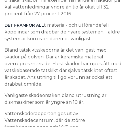
orsakar skador. Till exempel har andelen skador på
kallvattenledningar yngre än tio år ökat till 32
procent från 27 procent 2016.
t material- och utförandefel i
DET FRAMFÖR ALL
kopplingar som drabbar de nyare systemen. I äldre
system är korrosion däremot vanligast.
Bland tätskiktsskadorna är det vanligast med
skador på golven. Där är keramiska material
överrepresenterade. Flest skador har uppstått med
vätskebaserade tätskikt där själva tätskiktet oftast
är skadat. Anslutning till golvbrunn är också ett
drabbat område.
Vanligaste skadeorsaken bland utrustning är
diskmaskiner som är yngre än 10 år.
Vattenskaderapporten ges ut av
Vattenskadecentrum, där de större