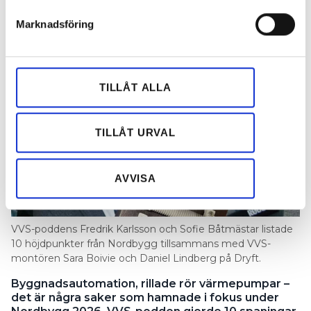
PUBLICERAD
28 APR 2026, 09:28
Marknadsföring
Vi använder enhetsidentifierare för att anpassa innehållet
och annonserna till användarna, tillhandahålla funktioner
för sociala medier och analysera vår trafik. Vi
vidarebefordrar även sådana identifierare och annan
TILLÅT ALLA
information från din enhet till de sociala medier och
annons- och analysföretag som vi samarbetar med.
Dessa kan i sin tur kombinera informationen med annan
TILLÅT URVAL
information som du har tillhandahållit eller som de har
samlat in när du har använt deras tjänster.
AVVISA
VVS-poddens Fredrik Karlsson och Sofie Båtmästar listade
10 höjdpunkter från Nordbygg tillsammans med VVS-
montören Sara Boivie och Daniel Lindberg på Dryft.
Byggnadsautomation, rillade rör värmepumpar –
det är några saker som hamnade i fokus under