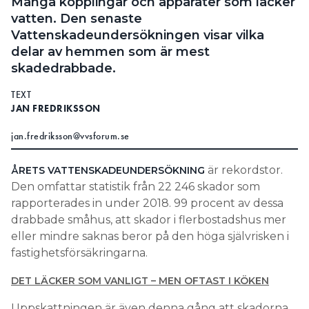
Många kopplingar och apparater som läcker
Information om GDPR
vatten. Den senaste
Vattenskadeundersökningen visar vilka
Search for:
delar av hemmen som är mest
skadedrabbade.
TEXT
SEARCH
JAN FREDRIKSSON
jan.fredriksson@vvsforum.se
är rekordstor.
ÅRETS VATTENSKADEUNDERSÖKNING
Den omfattar statistik från 22 246 skador som
rapporterades in under 2018. 99 procent av dessa
drabbade småhus, att skador i flerbostadshus mer
eller mindre saknas beror på den höga självrisken i
fastighetsförsäkringarna.
DET LÄCKER SOM VANLIGT – MEN OFTAST I KÖKEN
Uppskattningen är även denna gång att skadorna