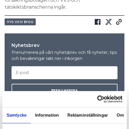
försäkringsbolagen och VVS-och
tätskiktsbranscherna ingår.
VVS OCH BYGG
Nyhetsbrev
Prenumerera på vårt nyhetsbrev och få nyheter, tips
och bevakningar rakt ner i inkorgen
Samtycke
Information
Reklaminställningar
Om