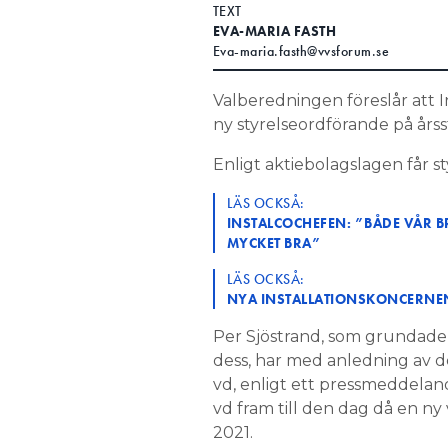
TEXT
EVA-MARIA FASTH
Eva-maria.fasth@vvsforum.se
Valberedningen föreslår att I
ny styrelseordförande på års
Enligt aktiebolagslagen får st
LÄS OCKSÅ:
INSTALCOCHEFEN: ”BÅDE VÅR B
MYCKET BRA”
LÄS OCKSÅ:
NYA INSTALLATIONSKONCERNEN:
Per Sjöstrand, som grundade 
dess, har med anledning av d
vd, enligt ett pressmeddelan
vd fram till den dag då en ny v
2021.