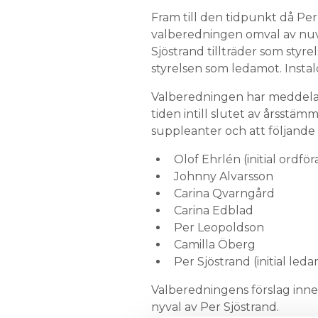
Fram till den tidpunkt då Per
valberedningen omval av nuv
Sjöstrand tillträder som styr
styrelsen som ledamot. Instalc
Valberedningen har meddelat 
tiden intill slutet av årsstä
suppleanter och att följande p
Olof Ehrlén (initial ordfö
Johnny Alvarsson
Carina Qvarngård
Carina Edblad
Per Leopoldson
Camilla Öberg
Per Sjöstrand (initial led
Valberedningens förslag inne
nyval av Per Sjöstrand.