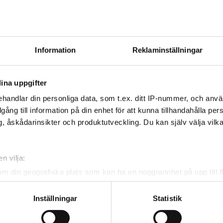
ILLVÄXTEN
nen av omkring 90 företag i Sverige, Norge och
Information
Reklaminställningar
e drygt 7 miljarder kronor.
ina uppgifter
handlar din personliga data, som t.ex. ditt IP-nummer, och anv
illgång till information på din enhet för att kunna tillhandahålla pe
, åskådarinsikter och produktutveckling. Du kan själv välja vilk
v och få nyheter, tips och bevakningar rakt ner i
n vilja:
om din geografiska plats som kan ha en noggrannhet på upp till f
genom att aktivt skanna den för specifika kännetecken (fingeravt
rsonliga uppgifter behandlas och ställ in dina preferenser i
deta
Inställningar
Statistik
ke när som helst från cookie-förklaringen.