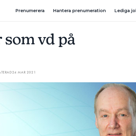
AMHET I INSTALCO
BOLAGET PEKAS UT SOM BÄST I KONCERNEN
Prenumerera
Hantera prenumeration
Lediga j
r som vd på
ATERAD
24 MAR 2021