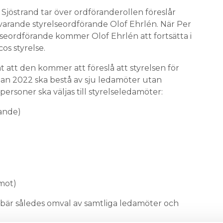
 Sjöstrand tar över ordföranderollen föreslår
arande styrelseordförande Olof Ehrlén. När Per
elseordförande kommer Olof Ehrlén att fortsätta i
os styrelse.
att den kommer att föreslå att styrelsen för
mman 2022 ska bestå av sju ledamöter utan
ersoner ska väljas till styrelseledamöter:
rande)
amot)
bär således omval av samtliga ledamöter och