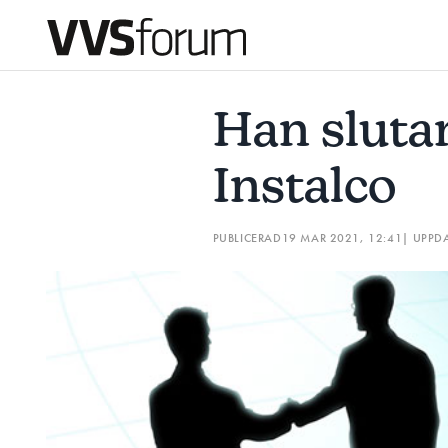
HAN SLUTAR SOM VD PÅ INSTALCO
FÖRBÄTTRAD LÖNS
Han sluta
Prenumerera
Instalco
Hantera prenumeration
PUBLICERAD
19 MAR 2021, 12:41
| UPPD
Lediga jobb
Annonsera
Läs E-tidningen
Om tidningen
Kontakt