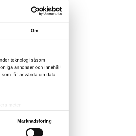
Om
änder teknologi såsom
rsonliga annonser och innehåll,
a som får använda din data
lera meter
ryck)
ljsektionen
. Du kan ändra
Marknadsföring