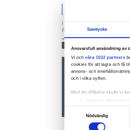
LÄS OCKSÅ:
HEMLIGHETEN BAKOM MILJARDT
I dag består Instalco-koncer
Samtycke
Finland som förra året omsatt
NÄRINGSLIV
Ansvarsfull användning av d
Vi och
våra 1022 partners
be
cookies för att lagra och få t
Nyhetsbrev
annons- och innehållsmätning
Prenumerera på vårt nyhetsbre
och i vilka syften.
inkorgen
Med din tillåtelse skulle vi äve
Samla in information 
Identifiera din enhet 
Samtyckesval
Ta reda på mer om hur dina pe
Nödvändig
eller dra tillbaka ditt samtyc