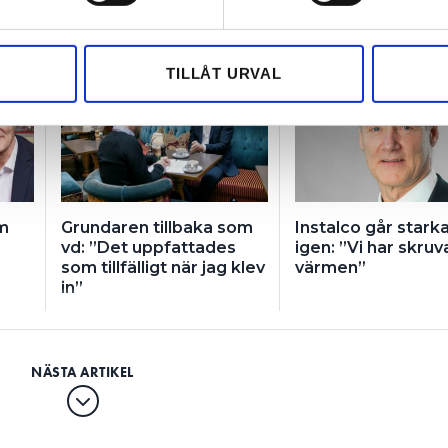
e för att anpassa innehållet och annonserna till användarna, tillh
vår trafik. Vi vidarebefordrar även sådana identifierare och anna
nnons- och analysföretag som vi samarbetar med. Dessa kan i sin
TILLÅT URVAL
NTER
har tillhandahållit eller som de har samlat in när du har använt 
m
Grundaren tillbaka som
Instalco går stark
vd: ”Det uppfattades
igen: ”Vi har skruv
som tillfälligt när jag klev
värmen”
in”