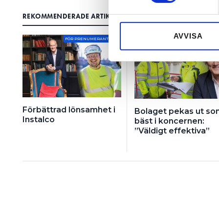
Vi använder enhetsidentifierar
REKOMMENDERADE ARTIKLAR
sociala medier och analysera 
till de sociala medier och a
AVVISA
FÖR PRENUMERANTER
FÖR PRENUMERA
med annan information som du 
Förbättrad lönsamhet i
Bolaget pekas ut so
Instalco
bäst i koncernen:
”Väldigt effektiva”