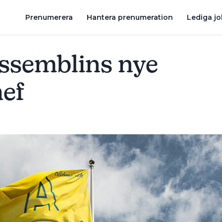
M TAR ÖVER TVÅ SKÅNSKA VVS-BOLAG
KLAS LARSSON OM FÖ
Prenumerera
Hantera prenumeration
Lediga j
Assemblins nye
ef