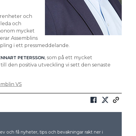
arenheter och
leda och
r honom mycket
terar Assemblins
pling i ett pressmeddelande.
, som på ett mycket
LENNART PETERSSON
t till den positiva utveckling vi sett den senaste
emblin VS
v och få nyheter, tips och bevakningar rakt ner i