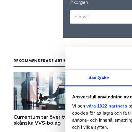
inkorgen
REKOMMENDERADE ARTIKLAR
Samtycke
Ansvarsfull användning av d
Vi och
våra 1022 partners
be
cookies för att lagra och få t
Currentum tar över två
Klas Larsson om
annons- och innehållsmätning
skånska VVS-bolag
försäljningen: “Vi ka
och i vilka syften.
målen snabbare ihop