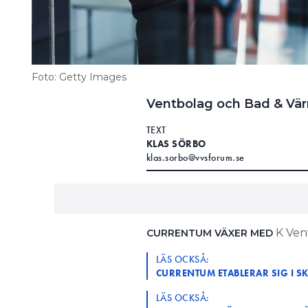
Foto: Getty Images
Ventbolag och Bad & Vär
TEXT
KLAS SÖRBO
klas.sorbo@vvsforum.se
K Vent
CURRENTUM VÄXER MED
LÄS OCKSÅ:
CURRENTUM ETABLERAR SIG I S
LÄS OCKSÅ: