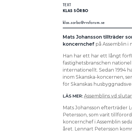
TEXT
KLAS SÖRBO
klas.sorbo@vvsforum.se
Mats Johansson tillträder s
koncernchef
på Assemblin i m
Han har ett har ett långt förf
fastighetsbranschen nationel
internationellt. Sedan 1994 h
inom Skanska-koncernen, sen
för Skanskas husbyggnadsve
Assemblins vd slutar 
LÄS MER:
Mats Johansson efterträder 
Petersson, som varit tillföro
koncernchef i Assemblin seda
året. Lennart Petersson kom