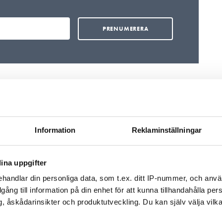
Information
Reklaminställningar
ina uppgifter
handlar din personliga data, som t.ex. ditt IP-nummer, och anv
illgång till information på din enhet för att kunna tillhandahålla pe
VVS-installatörer i
Skånsk VVS-install
, åskådarinsikter och produktutveckling. Du kan själv välja vilk
n nå
konkurs efter
konkurs efter
”
coronasmällar
kalkylmissar