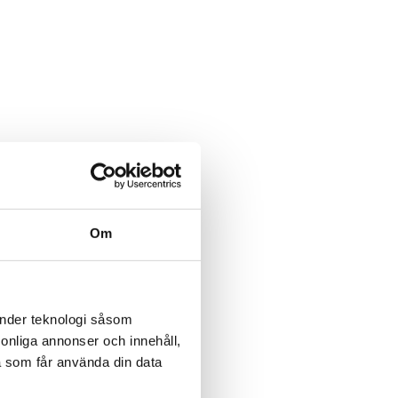
FÖR PR
Om
änder teknologi såsom
rsonliga annonser och innehåll,
atör i
Instalco köper
Assemblin vinne
a som får använda din data
ventilationsgasell i
från Eon värd 1
Stockholm