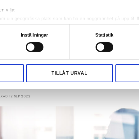
n vilja:
om din geografiska plats som kan ha en noggrannhet på upp till f
genom att aktivt skanna den för specifika kännetecken (fingeravt
rsonliga uppgifter behandlas och ställ in dina preferenser i
deta
Inställningar
Statistik
ke när som helst från cookie-förklaringen.
 tar över två
e för att anpassa innehållet och annonserna till användarna, tillh
vår trafik. Vi vidarebefordrar även sådana identifierare och anna
nnons- och analysföretag som vi samarbetar med. Dessa kan i sin
TILLÅT URVAL
VS-bolag
har tillhandahållit eller som de har samlat in när du har använt 
ERAD
12 SEP 2022