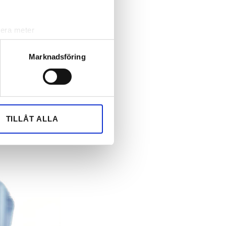
lera meter
ryck)
ljsektionen
. Du kan ändra
Marknadsföring
andahålla funktioner för
n information från din enhet
 tur kombinera informationen
TILLÅT ALLA
deras tjänster.