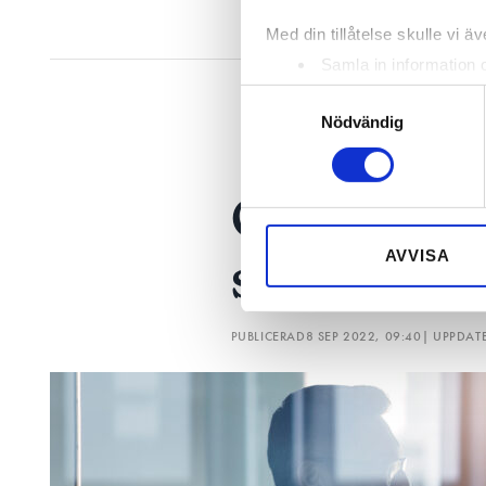
Med din tillåtelse skulle vi äve
Samla in information 
Identifiera din enhet 
Samtyckesval
Ta reda på mer om hur dina pe
Nödvändig
eller dra tillbaka ditt samtyc
Currentum
Vi använder enhetsidentifierar
sociala medier och analysera 
till de sociala medier och a
AVVISA
skånska V
med annan information som du 
PUBLICERAD
8 SEP 2022, 09:40
| UPPDAT