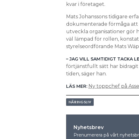
kvar i företaget.
Mats Johanssons tidigare erf
dokumenterade förmåga att 
utveckla organisationer gö
väl lämpad för rollen, konsta
styrelseordförande Mats Wäp
– JAG VILL SAMTIDIGT TACKA 
förtjänstfullt sätt har bidragi
tiden, säger han.
Ny toppchef på Ass
LÄS MER:
NÄRINGSLIV
Nyhetsbrev
Prenumerera på vårt nyhetsbre