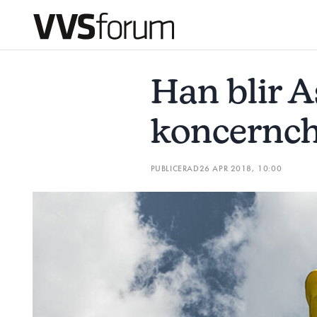
HAN BLIR ASSEMBLINS NYE KONCERNCHEF
CURRENTU
Han blir 
Prenumerera
koncernch
Hantera prenumeration
PUBLICERAD
26 APR 2018, 10:00
Lediga jobb
Annonsera
Läs E-tidningen
Om tidningen
Kontakt