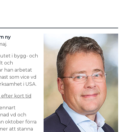
om ny
aj.
lutet i bygg- och
lt och
ar han arbetat
ast som vice vd
rksamhet i USA.
efter kort tid
Lennart
rdnad vd och
n oktober förra
mer att stanna