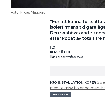
Foto: Niklas Maupoix
“För att kunna fortsätta 
isolerfirmans tidigare ägar
Den snabbväxande koncer
efter köpet av totalt tre 
TEXT
KLAS SÖRBO
klas.sorbo@vvsforum.se
Swet
HJO INSTALLATION KÖPER
med teknisk isolering men äv
byggplåt i Norrbotten och halv
NÄRINGSLIV
Gällivare.