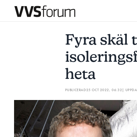
FYRA SKÄL TILL ATT ISOLERINGSFÖRETAGEN ÄR SÅ HETA
Fyra skäl ti
Prenumerera
isolerings
Hantera prenumeration
heta
Lediga jobb
PUBLICERAD
25 OCT 2022, 06:32
| UPPD
Annonsera
Läs E-tidningen
Om tidningen
Kontakt