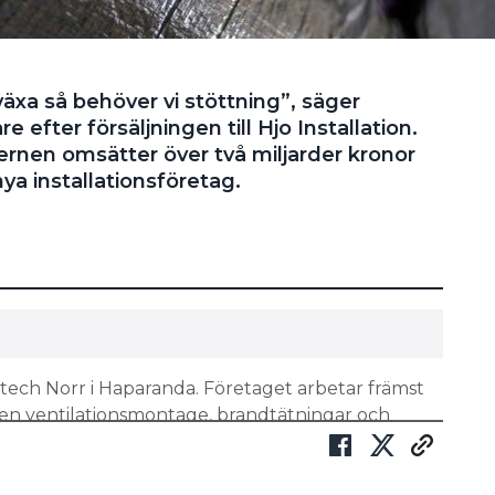
växa så behöver vi stöttning”, säger
e efter försäljningen till Hjo Installation.
nen omsätter över två miljarder kronor
nya installationsföretag.
ech Norr i Haparanda. Företaget arbetar främst
en ventilationsmontage, brandtätningar och
a Västerbotten. Filialer finns i Skellefteå och