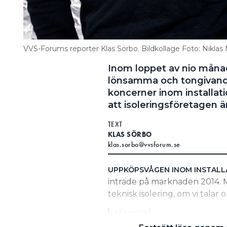
VVS-Forums reporter Klas Sörbo. Bildkollage Foto: Nikla
Inom loppet av nio måna
lönsamma och tongivande
koncerner inom installati
att isoleringsföretagen är
TEXT
KLAS SÖRBO
klas.sorbo@vvsforum.se
UPPKÖPSVÅGEN INOM INSTAL
inträde på marknaden 2014. M
teknisk isolering, om vi talar
LÄS OCKSÅ:
UPPKÖPTA BRIAB: “ISOLERING 