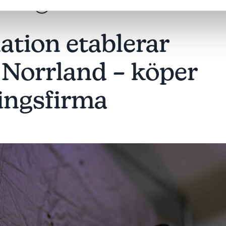
lation etablerar
a Norrland – köper
ringsfirma