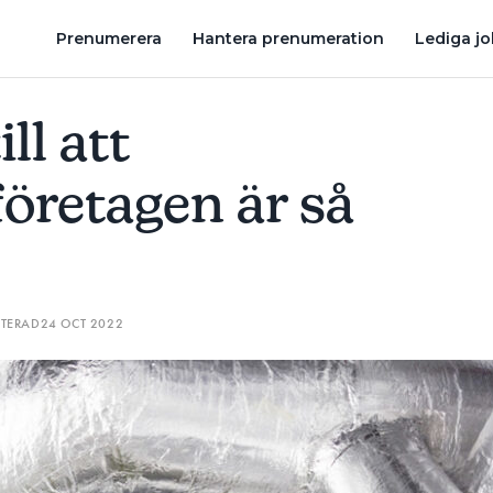
HJO INSTALLATION ETABLERAR SIG I NORRA NORRLAND – KÖPER
Prenumerera
Hantera prenumeration
Lediga j
ll att
företagen är så
ATERAD
24 OCT 2022