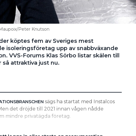
s Maupoix/Peter Knutson
der köptes fem av Sveriges mest
 isoleringsföretag upp av snabbväxande
on. VVS-Forums Klas Sörbo listar skälen till
 så attraktiva just nu.
sägs ha startat med Instalcos
LATIONSBRANSCHEN
en det dröjde till 2021 innan vågen nådde
 om mindre privatägda företag.
KOMMER ATT BLI HETARE HOS PRIVATPERSONER”