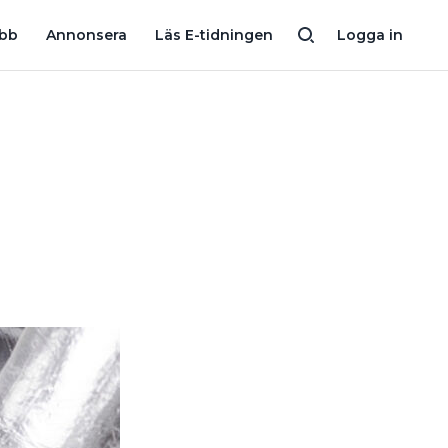
 STOR ISOLERINGSFIRMA
UPPKÖPTA BRIAB: “ISOLERING KOMME
obb
Annonsera
Läs E-tidningen
Logga in