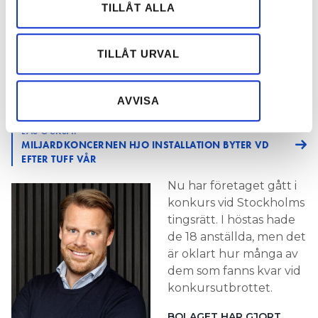
vidarebefordrar även sådana identifierare och annan
TILLÅT ALLA
uppdragsgivare var bland andra ventilationsföretag,
information från din enhet till de sociala medier och
bygg- och industriföretag, kommuner och
annons- och analysföretag som vi samarbetar med.
landsting.
Dessa kan i sin tur kombinera informationen med annan
TILLÅT URVAL
information som du har tillhandahållit eller som de har
LÄS OCKSÅ:
samlat in när du har använt deras tjänster.
HJO INSTALLATION FÖRSÄTTER TVÅ AV SINA BOLAG I
AVVISA
KONKURS
LÄS OCKSÅ:
MILJARDKONCERNEN HJO INSTALLATION BYTER VD
EFTER TUFF VÅR
Nu har företaget gått i
konkurs vid Stockholms
tingsrätt. I höstas hade
de 18 anställda, men det
är oklart hur många av
dem som fanns kvar vid
konkursutbrottet.
BOLAGET HAR GJORT