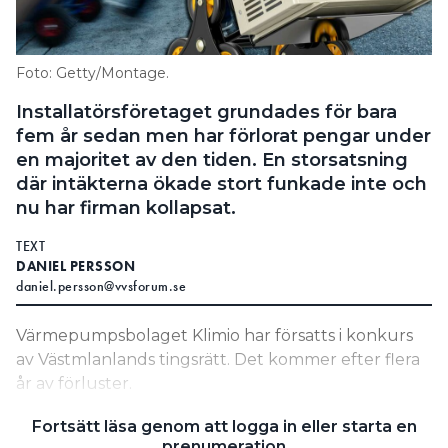
Information om GDPR
Search for:
Foto: Getty/Montage.
Installatörsföretaget grundades för bara
fem år sedan men har förlorat pengar under
SEARCH
en majoritet av den tiden. En storsatsning
där intäkterna ökade stort funkade inte och
nu har firman kollapsat.
TEXT
DANIEL PERSSON
daniel.persson@vvsforum.se
Värmepumpsbolaget Klimio har försatts i konkurs
av Västmlanlands tingsrätt. Det kommer efter flera
år av förluster.
LÄS OCKSÅ:
Fortsätt läsa genom att logga in eller starta en
”OSERIÖSA FÖRETAG UTFÖR INSTALLATIONERNA”
prenumeration