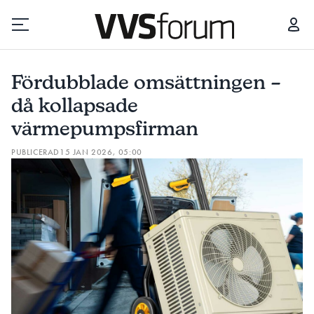
FÖRDUBBLADE OMSÄTTNINGEN – DÅ KOLLAPSADE VÄRMEPUMPSFIRMAN
Fördubblade omsättningen –
Prenumerera
då kollapsade
värmepumpsfirman
Hantera prenumeration
PUBLICERAD
15 JAN 2026, 05:00
Lediga jobb
Annonsera
Läs E-tidningen
Om tidningen
Kontakt