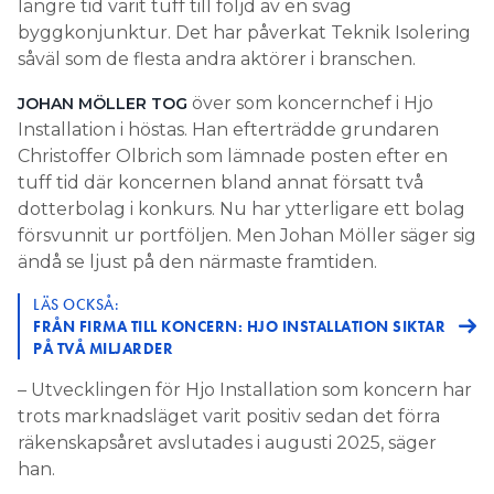
längre tid varit tuff till följd av en svag
byggkonjunktur. Det har påverkat Teknik Isolering
såväl som de flesta andra aktörer i branschen.
över som koncernchef i Hjo
JOHAN MÖLLER TOG
Installation i höstas. Han efterträdde grundaren
Christoffer Olbrich som lämnade posten efter en
tuff tid där koncernen bland annat försatt två
dotterbolag i konkurs. Nu har ytterligare ett bolag
försvunnit ur portföljen. Men Johan Möller säger sig
ändå se ljust på den närmaste framtiden.
LÄS OCKSÅ:
FRÅN FIRMA TILL KONCERN: HJO INSTALLATION SIKTAR
PÅ TVÅ MILJARDER
– Utvecklingen för Hjo Installation som koncern har
trots marknadsläget varit positiv sedan det förra
räkenskapsåret avslutades i augusti 2025, säger
han.