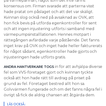
på värmepannan, något som det inte fanns
konsensus om. Firman svarade att parterna visst
hade pratat om påslaget och att det var skäligt.
Kvinnan slog också ned på avsaknad av OVK, att
hon fick bevis på utförda egenkontroller för sent
och att ingen injustering utförts i samband med
värmepumpsinstalllationen. Hennes motpart i
rättegången avfärdade varje påstående. Det fanns
inget krav på OVK och inget hade heller fakturerats
för något sådant, egenkontroller hade gjorts och
injusteringen hade utförts gratis.
in för att avhjälpa diverse
ANDRA HANTVERKARE TOGS
fel som VVS-företaget gjort och kvinnan tyckte
också att hon hade rätt till avdrag på priset på
grund av fel. Företaget bestred allt hon sa.
Golvvärmen fungerade och om det fanns några fel i
övrigt så fick de aldrig chansen att åtgärda dem.
LÄS OCKSÅ: