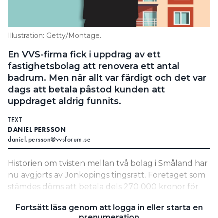
Information om GDPR
Search for:
Illustration: Getty/Montage.
En VVS-firma fick i uppdrag av ett
fastighetsbolag att renovera ett antal
SEARCH
badrum. Men när allt var färdigt och det var
dags att betala påstod kunden att
uppdraget aldrig funnits.
TEXT
DANIEL PERSSON
daniel.persson@vvsforum.se
Historien om tvisten mellan två bolag i Småland har
nu avgjorts av Jönköpings tingsrätt. Företaget som
stämdes döms att betala dels 270 000 kronor för
arbetet som utförts åt dem och dels 250 000 som
Fortsätt läsa genom att logga in eller starta en
ersättning för motpartens rättegångskostnader.
prenumeration