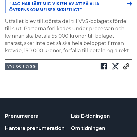
”JAG HAR LÄRT MIG VIKTEN AV ATT FÅ ALLA
ÖVERENSKOMMELSER SKRIFTLIGT”
Utfallet blev till största del till VVS-bolagets fördel
till slut. Parterna förlikades under processen och
kvinnan ska betala 55 000 kronor till bolaget
snarast, sker inte det så ska hela beloppet firman
krävde, 150 000 kronor, förfalla till betalning direkt.
VVS OCH BYGG
Prenumerera
Läs E-tidningen
Hantera prenumeration
Om tidningen