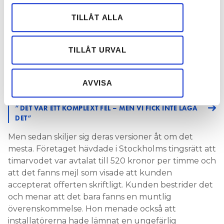
för sociala medier och analysera vår trafik. Vi
fanns en överenskommelse om att
vidarebefordrar även sådana identifierare och annan
värmepumpsdelen av uppdraget skulle kosta
TILLÅT ALLA
information från din enhet till de sociala medier och
ungefär 285 000 kronor inklusive moms. Så långt
annons- och analysföretag som vi samarbetar med.
liknar parternas verklighetsbeskrivning på det stora
Dessa kan i sin tur kombinera informationen med annan
TILLÅT URVAL
hela varandra.
information som du har tillhandahållit eller som de har
LÄS OCKSÅ:
samlat in när du har använt deras tjänster.
”GRUNDLURAD” KUND FICK RÄTT I VÅTRUMSTVIST
AVVISA
LÄS OCKSÅ:
”DET VAR ETT KOMPLEXT FEL – MEN VI FICK INTE LAGA
DET”
Men sedan skiljer sig deras versioner åt om det
mesta. Företaget hävdade i Stockholms tingsrätt att
timarvodet var avtalat till 520 kronor per timme och
att det fanns mejl som visade att kunden
accepterat offerten skriftligt. Kunden bestrider det
och menar att det bara fanns en muntlig
överenskommelse. Hon menade också att
installatörerna hade lämnat en ungefärlig