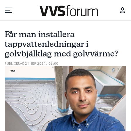
FÅR MAN INSTALLERA TAPPVATTENLEDNINGAR I GOLVBJÄLKLAG MED GOLVVÄRME?
Får man installera
Prenumerera
tappvattenledningar i
golvbjälklag med golvvärme?
Hantera prenumeration
PUBLICERAD
21 SEP 2021, 06:00
Lediga jobb
Annonsera
Läs E-tidningen
Om tidningen
Kontakt