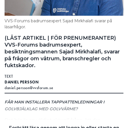
Information om GDPR
Search for:
VVS-Forums badrumsexpert Sajad Mirkhalafi svarar på
läsarfrågor.
(LÅST ARTIKEL | FÖR PRENUMERANTER)
SEARCH
VVS-Forums badrumsexpert,
besiktningsmannen Sajad Mirkhalafi, svarar
på frågor om våtrum, branschregler och
fuktskador.
TEXT
DANIEL PERSSON
daniel.persson@vvsforum.se
FÅR MAN INSTALLERA TAPPVATTENLEDNINGAR I
GOLVBJÄLKLAG MED GOLVVÄRME?
Det här är en väldigt aktuell fråga. Att dra
tappvattenledningar i golvet är en väldigt enkel
Fortsätt läsa genom att logga in eller starta en