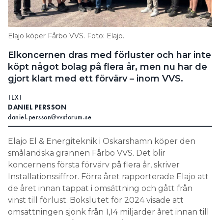
Information om GDPR
Search for:
Elajo köper Fårbo VVS. Foto: Elajo.
Elkoncernen dras med förluster och har inte
köpt något bolag på flera år, men nu har de
SEARCH
gjort klart med ett förvärv – inom VVS.
TEXT
DANIEL PERSSON
daniel.persson@vvsforum.se
Elajo El & Energiteknik i Oskarshamn köper den
småländska grannen Fårbo VVS. Det blir
koncernens första förvärv på flera år, skriver
Installationssiffror. Förra året rapporterade Elajo att
de året innan tappat i omsättning och gått från
vinst till förlust. Bokslutet för 2024 visade att
omsättningen sjönk från 1,14 miljarder året innan till