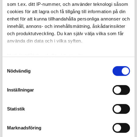
REKOMMENDERADE ARTIKLAR
som t.ex. ditt IP-nummer, och använder teknologi såsom
cookies för att lagra och få tillgång till information på din
FÖR PRENU
enhet för att kunna tillhandahålla personliga annonser och
innehåll, annons- och innehållsmätning, åskådarinsikter
och produktutveckling. Du kan själv välja vilka som får
använda din data och i vilka syften.
Currentum
Grossisten säljs
Storkonce
fortsätter växa –
till Finland i
köper ung
Med din tillåtelse skulle vi även vilja:
köper bolag
mångmiljardaffär
snabbväx
Samla in information om din geografiska plats
Samtyckesval
med ”stark
företag i
Nödvändig
som kan ha en noggrannhet på upp till flera meter
position”
Stockhol
Identifiera din enhet genom att aktivt skanna den
för specifika kännetecken (fingeravtryck)
Inställningar
Ta reda på mer om hur dina personliga uppgifter
behandlas och ställ in dina preferenser i
detaljsektionen
.
Statistik
Du kan ändra eller dra tillbaka ditt samtycke när som
helst från cookie-förklaringen.
Currentum fortsätter växa –
Marknadsföring
köper bolag med ”stark
Vi använder enhetsidentifierare för att anpassa innehållet