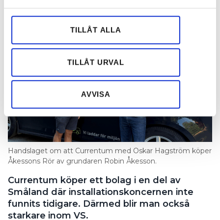
och annonserna till användarna, tillhandahålla funktioner
position”
för sociala medier och analysera vår trafik. Vi
PUBLICERAD
7 JUL 2026, 12:56
vidarebefordrar även sådana identifierare och annan
TILLÅT ALLA
information från din enhet till de sociala medier och
annons- och analysföretag som vi samarbetar med.
Dessa kan i sin tur kombinera informationen med annan
TILLÅT URVAL
information som du har tillhandahållit eller som de har
samlat in när du har använt deras tjänster.
AVVISA
Handslaget om att Currentum med Oskar Hagström köper
Åkessons Rör av grundaren Robin Åkesson.
Currentum köper ett bolag i en del av
Småland där installationskoncernen inte
funnits tidigare. Därmed blir man också
starkare inom VS.