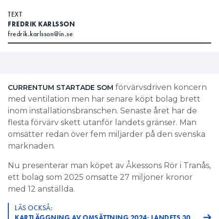
TEXT
FREDRIK KARLSSON
fredrik.karlsson@in.se
förvärvsdriven koncern
CURRENTUM STARTADE SOM
med ventilation men har senare köpt bolag brett
inom installationsbranschen. Senaste året har de
flesta förvärv skett utanför landets gränser. Man
omsätter redan över fem miljarder på den svenska
marknaden.
Nu presenterar man köpet av Åkessons Rör i Tranås,
ett bolag som 2025 omsatte 27 miljoner kronor
med 12 anställda.
LÄS OCKSÅ:
KARTLÄGGNING AV OMSÄTTNING 2024: LANDETS 30