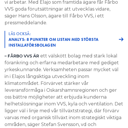
vi arbetar. Med Elajo som framtida ägare får Fårbo
VVS goda förutsättningar att utvecklas vidare,
säger Hans Olsson, ägare till Fårbo VVS, i ett
pressmeddelande.
LÄS OCKSÅ:
ANALYS: 8 PUNKTER OM LISTAN MED STÖRSTA
INSTALLATÖRSBOLAGEN
ett välskött bolag med stark lokal
– FÅRBO VVS ÄR
förankring och erfarna medarbetare med gediget
yrkeskunnande. Verksamheten passar mycket väl
in i Elajos långsiktiga utveckling inom
klimatområdet. Förvärvet stärker vår
leveransförmåga i Oskarshamnsregionen och ger
oss bättre möjligheter att erbjuda kunderna
helhetslösningar inom VVS, kyla och ventilation. Det
ligger väl i linje med vår tillväxtstrategi, där förvärv
varvas med organisk tillväxt inom strategiskt viktiga
områden, säger Stefan Svensson, vd och