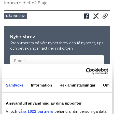
koncernchef på Elajo.
NÄRINGSLIV
Nyhetsbrev
Prenumerera på vårt nyhetsbrev och få nyheter, tips
och bevakningar rakt ner i inkorgen
Samtycke
Information
Reklaminställningar
Om
Ansvarsfull användning av dina uppgifter
Vi och
våra 1022 partners
behandlar din personliga data,