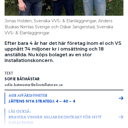
Information om GDPR
Search for:
Jonas Holden, Svenska VVS- & Elanläggningar, Anders
Buskas Nimlas Sverige och Oskar Jangerstad, Svenska
VVS- & Elanläggningar.
SEARCH
Efter bara 4 år har det här företag inom el och VS
uppnått 74 miljoner kr i omsättning och 18
anställda. Nu köps bolaget av en stor
installationskoncern.
TEXT
SOFIE BÅTMÄSTAR
sofie.batmastar@elinstallatoren.se
MER AFFÄRSNYHETER
JÄTTENS NYA STRATEGI: 4 – 40 – 4
LÄS OCKSÅ:
BRAVIDA VINNER MILJARDKONTRAKT FÖR NYTT
DATACENTER