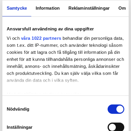
Samtycke
Information
Reklaminställningar
Om
Ansvarsfull användning av dina uppgifter
Currentum fortsätter växa –
Vi och
våra 1022 partners
behandlar din personliga data,
som t.ex. ditt IP-nummer, och använder teknologi såsom
köper bolag med ”stark
cookies för att lagra och få tillgång till information på din
position”
enhet för att kunna tillhandahålla personliga annonser och
innehåll, annons- och innehållsmätning, åskådarinsikter
PUBLICERAD
7 JUL 2026, 12:56
och produktutveckling. Du kan själv välja vilka som får
använda din data och i vilka syften.
Med din tillåtelse skulle vi även vilja:
Samla in information om din geografiska plats
Samtyckesval
Nödvändig
som kan ha en noggrannhet på upp till flera meter
Identifiera din enhet genom att aktivt skanna den
för specifika kännetecken (fingeravtryck)
Inställningar