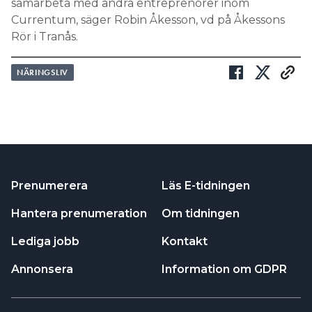
samarbeta med andra entreprenörer inom
Currentum, säger Robin Åkesson, vd på Åkessons
Rör i Tranås.
NÄRINGSLIV
Prenumerera
Läs E-tidningen
Hantera prenumeration
Om tidningen
Lediga jobb
Kontakt
Annonsera
Information om GDPR