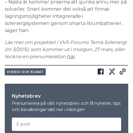
– Nästa år kommer priserna att sjunka ännu mer på
solceller. Snart kommer det också att finnas
lagringsmöjligheter integrerade i
solenergisystemen genom smarta litiumbatterier,
säger han.
Läs mer om projektet i VVS-Forums Tema Solenergi
(nr 3/2015), som kommer ut i morgon, 27 mars, eller
teckna en prenumeration
här
.
ENERGI OCH KLIMAT
Nyhetsbrev
Prenumerera på vårt nyhetsbrev och få nyheter, tips
och bevakningar rakt ner i inkorgen