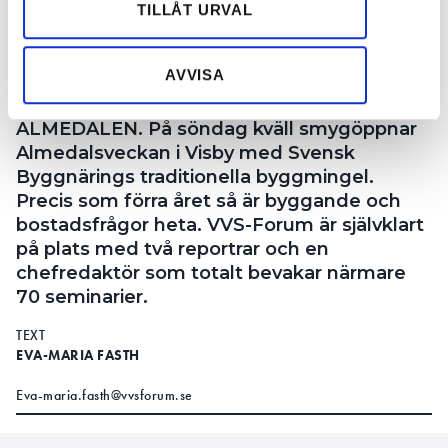
Dessa kan i sin tur kombinera informationen med annan
TILLÅT URVAL
information som du har tillhandahållit eller som de har
VVS-Forum på plats i Almedalen. Chefredaktör Jan Lööf
samlat in när du har använt deras tjänster.
och reportrarna Marita Modess och Eva-Maria Fasth. Foto:
AVVISA
Helena Feldt
ALMEDALEN.
På söndag kväll smygöppnar
Almedalsveckan i Visby med Svensk
Byggnärings traditionella byggmingel.
Precis som förra året så är byggande och
bostadsfrågor heta. VVS-Forum är självklart
på plats med två reportrar och en
chefredaktör som totalt bevakar närmare
70 seminarier.
TEXT
EVA-MARIA FASTH
Eva-maria.fasth@vvsforum.se