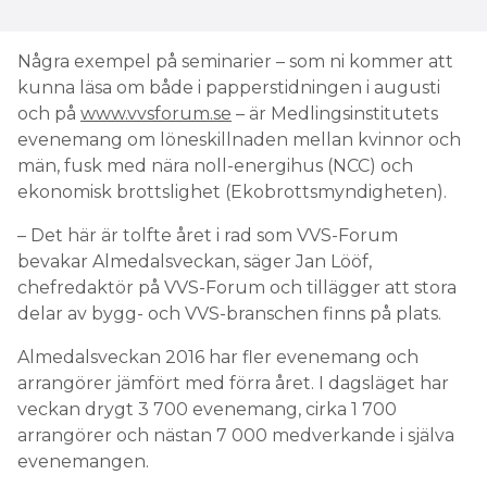
Några exempel på seminarier – som ni kommer att
kunna läsa om både i papperstidningen i augusti
och på
www.vvsforum.se
– är Medlingsinstitutets
evenemang om löneskillnaden mellan kvinnor och
män, fusk med nära noll-energihus (NCC) och
ekonomisk brottslighet (Ekobrottsmyndigheten).
– Det här är tolfte året i rad som VVS-Forum
bevakar Almedalsveckan, säger Jan Lööf,
chefredaktör på VVS-Forum och tillägger att stora
delar av bygg- och VVS-branschen finns på plats.
Almedalsveckan 2016 har fler evenemang och
arrangörer jämfört med förra året. I dagsläget har
veckan drygt 3 700 evenemang, cirka 1 700
arrangörer och nästan 7 000 medverkande i själva
evenemangen.