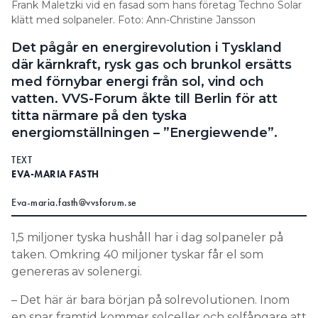
Frank Maletzki vid en fasad som hans företag Techno Solar
Information om GDPR
klätt med solpaneler. Foto: Ann-Christine Jansson
Search for:
Det pågår en energirevolution i Tyskland
där kärnkraft, rysk gas och brunkol ersätts
med förnybar energi från sol, vind och
vatten. VVS-Forum åkte till Berlin för att
SEARCH
titta närmare på den tyska
energiomställningen – ”Energiewende”.
TEXT
EVA-MARIA FASTH
Eva-maria.fasth@vvsforum.se
1,5 miljoner tyska hushåll har i dag solpaneler på
taken. Omkring 40 miljoner tyskar får el som
genereras av solenergi.
– Det här är bara början på solrevolutionen. Inom
en snar framtid kommer solceller och solfångare att