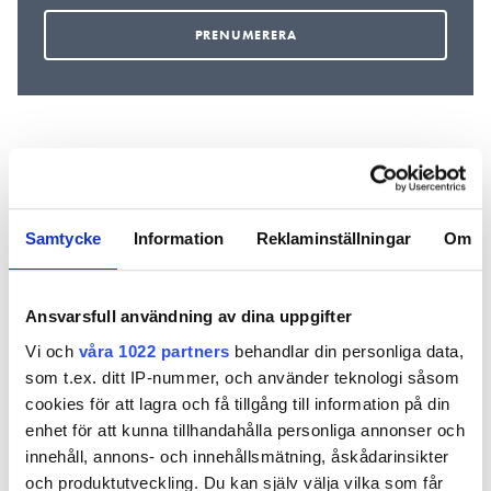
REKOMMENDERADE ARTIKLAR
Samtycke
Information
Reklaminställningar
Om
Ansvarsfull användning av dina uppgifter
Vi och
våra 1022 partners
behandlar din personliga data,
VVS-Forum
Haar fjinns
Värmen sk
som t.ex. ditt IP-nummer, och använder teknologi såsom
bevakar
vaardens fårste
grottlagra
cookies för att lagra och få tillgång till information på din
Almedalen
klimaatneutraule
enhet för att kunna tillhandahålla personliga annonser och
ljifsmejdelsbotijk
innehåll, annons- och innehållsmätning, åskådarinsikter
och produktutveckling. Du kan själv välja vilka som får