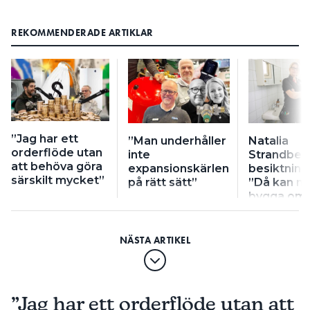
REKOMMENDERADE ARTIKLAR
”Jag har ett
”Man underhåller
Natalia
orderflöde utan
inte
Strandberg
att behöva göra
expansionskärlen
besiktnin
särskilt mycket”
på rätt sätt”
”Då kan ma
bygga om a
”Jag har ett orderflöde utan att