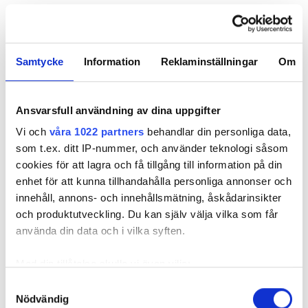
För Qvantum som är ett stort företag gäller
motsatsen, kvantitet. Magnus Lindberg som är
försäljningschef nyproduktion på Qvantum
Samtycke
Information
Reklaminställningar
Om
berättar om 2021 då det verkligen började bubbla
för värmepumparna.
Ansvarsfull användning av dina uppgifter
Pablo Cabala och Magnus Lindberg är gäster i VVS-
Podden på Nordbygg där vi pratar om hur man
Vi och
våra 1022 partners
behandlar din personliga data,
bäst säljer in värmepumpen.
som t.ex. ditt IP-nummer, och använder teknologi såsom
cookies för att lagra och få tillgång till information på din
– Vi hade väl en boom där någonstans. Det var ju
enhet för att kunna tillhandahålla personliga annonser och
lite tack vare coviden, där många ville se om sitt
innehåll, annons- och innehållsmätning, åskådarinsikter
hem, samt energipriset – där ligger ju grunden till
och produktutveckling. Du kan själv välja vilka som får
hur vi vill förändra marknaden med våra produkter,
använda din data och i vilka syften.
säge Magnus Lindberg.
Med din tillåtelse skulle vi även vilja:
Han menar att Qvantum som nystartat bolag inte
Samla in information om din geografiska plats
har märkt av någon sjunkande efterfrågan på
Samtyckesval
Nödvändig
som kan ha en noggrannhet på upp till flera meter
värmepumpar.