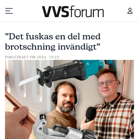
”DET FUSKAS EN DEL MED BROTSCHNING INVÄNDIGT”
”Det fuskas en del med
Prenumerera
brotschning invändigt”
PUBLICERAD
7 FEB 2024, 10:22
Hantera prenumeration
Lediga jobb
Annonsera
Läs E-tidningen
Om tidningen
Kontakt