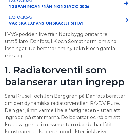
LÄS OCKSÅ:
10 SPANINGAR FRÅN NORDBYGG 2026
LÄS OCKSÅ:
VAR SKA EXPANSIONSKÄRLET SITTA?
I VVS-podden live från Nordbygg pratar tre
utställare; Danfoss, LK och Somatherm, om sina
lösningar: De berättar om ny teknik och gamla
misstag.
1. Radiatorventil som
balanserar utan ingrepp
Sara Krusell och Jon Berggren på Danfoss berättar
om den dynamiska radiatorventilen RA-DV Pure.
Den ger jämn värme i hela fastigheten – utan att
ingrepp på stammarna. De berättar också om sitt
kreativa grepp i mässmontern där de har låtit
konstnärer tolka deras produkter, inklusive