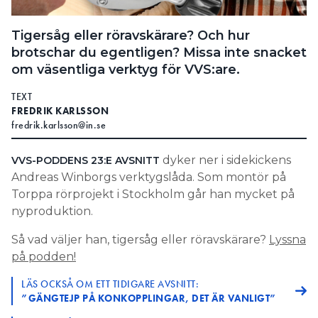
Information om GDPR
Tigersåg eller röravskärare? Och hur
Search for:
brotschar du egentligen? Missa inte snacket
om väsentliga verktyg för VVS:are.
TEXT
SEARCH
FREDRIK KARLSSON
fredrik.karlsson@in.se
dyker ner i sidekickens
VVS-PODDENS 23:E AVSNITT
Andreas Winborgs verktygslåda. Som montör på
Torppa rörprojekt i Stockholm går han mycket på
nyproduktion.
Så vad väljer han, tigersåg eller röravskärare?
Lyssna
på podden!
LÄS OCKSÅ OM ETT TIDIGARE AVSNITT:
”GÄNGTEJP PÅ KONKOPPLINGAR, DET ÄR VANLIGT”