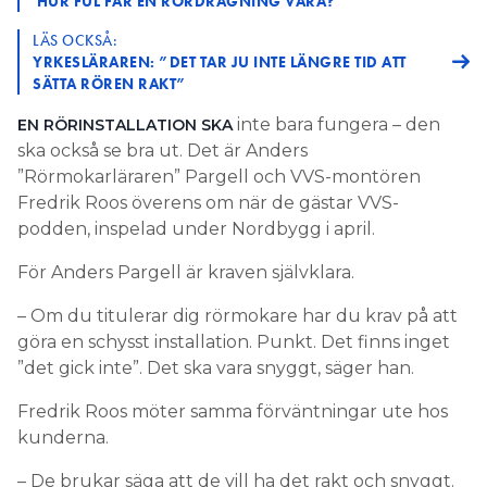
HUR FUL FÅR EN RÖRDRAGNING VARA?
LÄS OCKSÅ:
YRKESLÄRAREN: ”DET TAR JU INTE LÄNGRE TID ATT
SÄTTA RÖREN RAKT”
inte bara fungera – den
EN RÖRINSTALLATION SKA
ska också se bra ut. Det är Anders
”Rörmokarläraren” Pargell och VVS-montören
Fredrik Roos överens om när de gästar VVS-
podden, inspelad under Nordbygg i april.
För Anders Pargell är kraven självklara.
– Om du titulerar dig rörmokare har du krav på att
göra en schysst installation. Punkt. Det finns inget
”det gick inte”. Det ska vara snyggt, säger han.
Fredrik Roos möter samma förväntningar ute hos
kunderna.
– De brukar säga att de vill ha det rakt och snyggt.