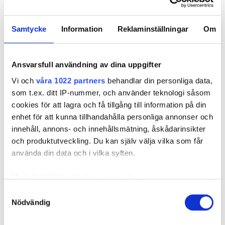
Samtycke
Information
Reklaminställningar
Om
REKOMMENDERADE ARTIKLAR
Ansvarsfull användning av dina uppgifter
Vi och
våra 1022 partners
behandlar din personliga data,
som t.ex. ditt IP-nummer, och använder teknologi såsom
cookies för att lagra och få tillgång till information på din
enhet för att kunna tillhandahålla personliga annonser och
innehåll, annons- och innehållsmätning, åskådarinsikter
”Om du titulerar
”Det är nog
”Många bö
och produktutveckling. Du kan själv välja vilka som får
dig rörmokare
hundra
urklipp – m
använda din data och i vilka syften.
ska det vara
bockningar i
tänka till”
snyggt. Punkt.”
jordkällaren”
Med din tillåtelse skulle vi även vilja:
Samla in information om din geografiska plats
Samtyckesval
Nödvändig
som kan ha en noggrannhet på upp till flera meter
Identifiera din enhet genom att aktivt skanna den