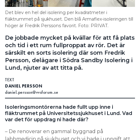
Information om GDPR
Det blev en hel del isolering per kvadratmeter i
Search for:
fläktrummet på sjukhuset. Den blå Armaflex-isoleringen till
höger är Fredrik Perssons favorit. Foto: PRIVAT.
De jobbade mycket på kvällar för att få plats
och tid i ett rum fullproppat av rör. Det är
SEARCH
särskilt en sorts isolering där som Fredrik
Persson, delägare i Södra Sandby Isolering i
Lund, njuter av att titta på.
TEXT
DANIEL PERSSON
daniel.persson@vvsforum.se
Isoleringsmontörerna hade fullt upp inne i
fläktrummet på Universitetssjukhuset i Lund. Vad
var det för uppdrag ni hade där?
– De renoverar en gammal byggnad på
labbmedicin på sjukhuset och vi hade i uppgift att