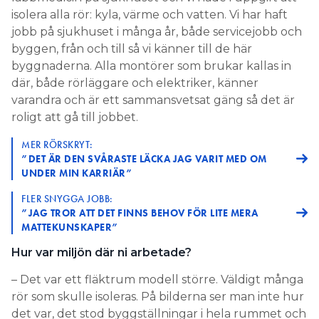
isolera alla rör: kyla, värme och vatten. Vi har haft
jobb på sjukhuset i många år, både servicejobb och
byggen, från och till så vi känner till de här
byggnaderna. Alla montörer som brukar kallas in
där, både rörläggare och elektriker, känner
varandra och är ett sammansvetsat gäng så det är
roligt att gå till jobbet.
MER RÖRSKRYT:
”DET ÄR DEN SVÅRASTE LÄCKA JAG VARIT MED OM
UNDER MIN KARRIÄR”
FLER SNYGGA JOBB:
”JAG TROR ATT DET FINNS BEHOV FÖR LITE MERA
MATTEKUNSKAPER”
Hur var miljön där ni arbetade?
– Det var ett fläktrum modell större. Väldigt många
rör som skulle isoleras. På bilderna ser man inte hur
det var, det stod byggställningar i hela rummet och