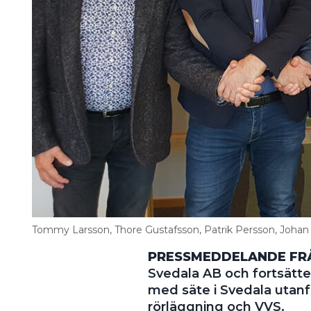
Information om GDPR
Search for:
SEARCH
Tommy Larsson, Thore Gustafsson, Patrik Persson, Johan
PRESSMEDDELANDE FRÅ
Svedala AB och fortsätt
med säte i Svedala utan
rörläggning och VVS.