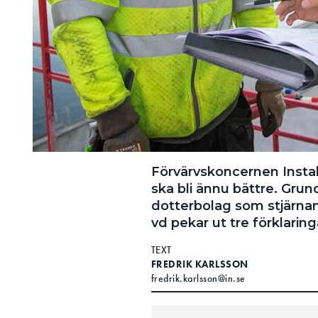
Förvärvskoncernen Instal
ska bli ännu bättre. Grun
dotterbolag som stjärnan
vd pekar ut tre förklaring
TEXT
FREDRIK KARLSSON
fredrik.karlsson@in.se