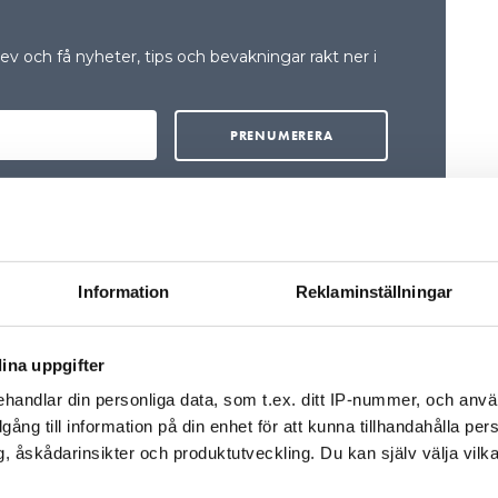
v och få nyheter, tips och bevakningar rakt ner i
Information
Reklaminställningar
FÖR PRENUMERANTER
ina uppgifter
handlar din personliga data, som t.ex. ditt IP-nummer, och anv
illgång till information på din enhet för att kunna tillhandahålla pe
, åskådarinsikter och produktutveckling. Du kan själv välja vilk