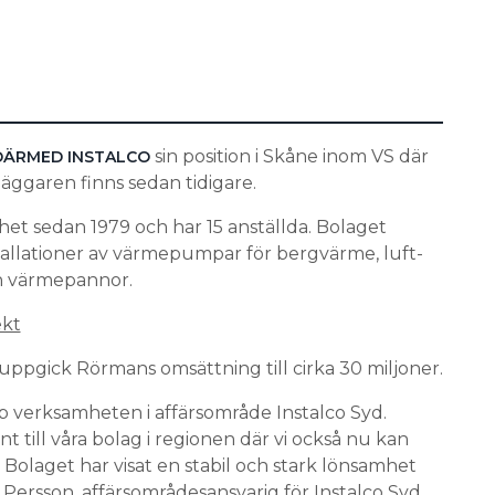
sin position i Skåne inom VS där
DÄRMED INSTALCO
ggaren finns sedan tidigare.
et sedan 1979 och har 15 anställda. Bolaget
allationer av värmepumpar för bergvärme, luft-
 värmepannor.
ekt
uppgick Rörmans omsättning till cirka 30 miljoner.
 verksamheten i affärsområde Instalco Syd.
till våra bolag i regionen där vi också nu kan
 Bolaget har visat en stabil och stark lönsamhet
Persson, affärsområdesansvarig för Instalco Syd.