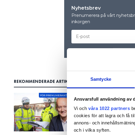
Nyhetsbrev
Prenumerera på vårt nyhetsbre
inkorgen
Samtycke
REKOMMENDERADE ARTIKLAR
FÖR PRENUMERANTER
Ansvarsfull användning av d
Vi och
våra 1022 partners
be
cookies för att lagra och få t
annons- och innehållsmätning
och i vilka syften.