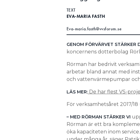
TEXT
EVA-MARIA FASTH
Eva-maria.fasth@vvsforum.se
GENOM FÖRVÄRVET STÄRKER 
koncernens dotterbolag Rörlä
Rörman har bedrivit verksamh
arbetar bland annat med inst
och vattenvärmepumpar och
De har flest VS-proj
LÄS MER:
För verksamhetsåret 2017/18 
upp
– MED RÖRMAN STÄRKER VI
Rörman är ett bra komplement 
öka kapaciteten inom service.
under många år, säger Patrik 