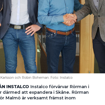
 Karlsson och Robin Boheman. Foto: Instalco
N INSTALCO
Instalco förvärvar Rörman i
er därmed att expandera i Skåne. Rörman
för Malmö är verksamt främst inom