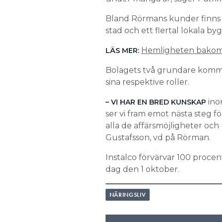
Bland Rörmans kunder finns
stad och ett flertal lokala b
Hemligheten bakom m
LÄS MER:
Bolagets två grundare kommer 
sina respektive roller.
inom
– VI HAR EN BRED KUNSKAP
ser vi fram emot nästa steg f
alla de affärsmöjligheter och
Gustafsson, vd på Rörman.
Instalco förvärvar 100 procent
dag den 1 oktober.
NÄRINGSLIV