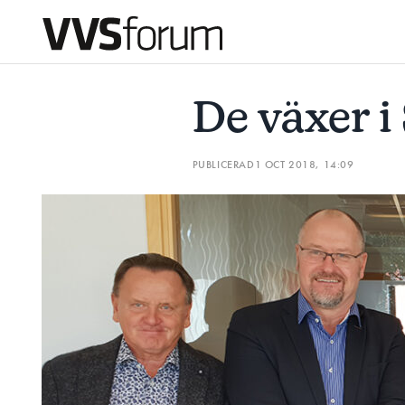
DE VÄXER I SKÅNE
BOLAGET PEKAS UT SOM BÄST I KO
De växer i
Prenumerera
PUBLICERAD
1 OCT 2018, 14:09
Hantera prenumeration
Lediga jobb
Annonsera
Läs E-tidningen
Om tidningen
Kontakt