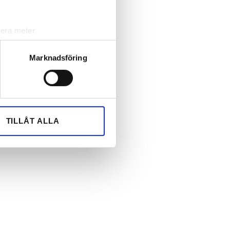
örbolag
Instalco köper
Instalco köper s
norrländsk rörfirma
hundrade bolag
lera meter
ryck)
ljsektionen
. Du kan ändra
Marknadsföring
andahålla funktioner för
n information från din enhet
 tur kombinera informationen
TILLÅT ALLA
deras tjänster.