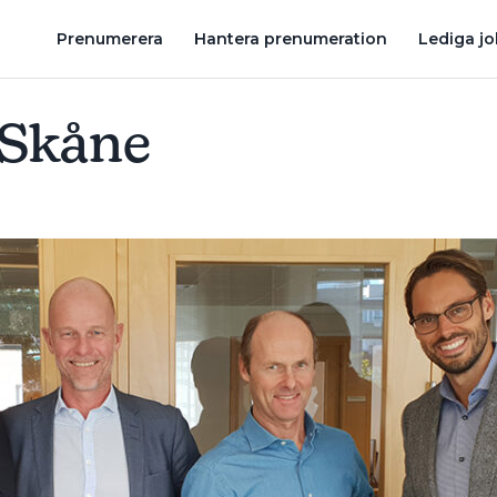
NCERNEN: ”VÄLDIGT EFFEKTIVA”
GRUNDAREN TILLBAKA SOM VD:
Prenumerera
Hantera prenumeration
Lediga j
 Skåne