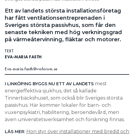
Information om GDPR
Ett av landets största installationsföretag
har fått ventilationsentreprenaden i
Search for:
Sveriges största passivhus, som får den
senaste tekniken med hög verkningsgrad
på värmeåtervinning, fläktar och motorer.
SEARCH
TEXT
EVA-MARIA FASTH
Eva-maria.fasth@vvsforum.se
mest
I LINKÖPING BYGGS NU ETT AV LANDETS
energieffektiva sjukhus, det så kallade
Tinnerbäckshuset, som också blir Sveriges största
passivhus. Här kommer lokaler för barn- och
vuxenpsykiatri, habilitering, beroendevård, men
även universitetsverksamhet och forskning finnas.
Hon styr över installationer med bredd och
LÄS MER: