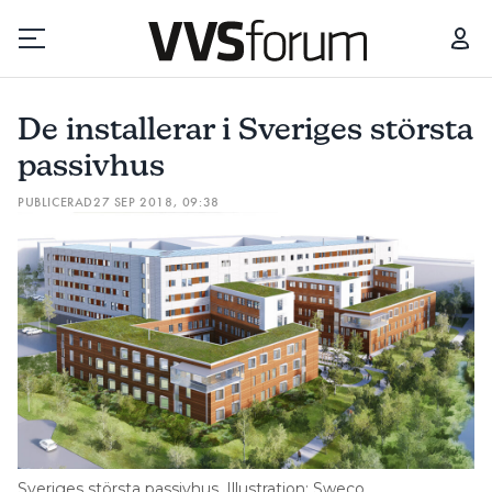
DE INSTALLERAR I SVERIGES STÖRSTA PASSIVHUS
ASSEMBL
De installerar i Sveriges största
Prenumerera
passivhus
PUBLICERAD
27 SEP 2018, 09:38
Hantera prenumeration
Lediga jobb
Annonsera
Läs E-tidningen
Om tidningen
Kontakt
Sveriges största passivhus. Illustration: Sweco