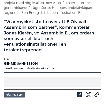
projekt med hög kvalitet, och vi ser fram emot ett bra
genomförande,” säger Jonas Hansson, projektinköpare
regionnät, Eon Energidistribution. Illustration: Eon.
”Vi är mycket stolta över att E.ON valt
Assemblin som partner”, kommenterar
Jonas Klarén, vd Assemblin El, om ordern
som avser el, kraft och
ventilationsinstallationer i en
totalentreprenad.
TEXT
HENRIK SANNESSON
henrik.sannesson@elinstallatoren.se
NÄRINGSLIV
ARTIKELN I KORTHET / VAD