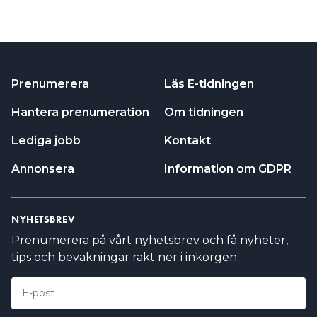
INGÅR I UPPDRAGET?
EL, KRAFT OCH VENTILATIONSINSTALLATIONER I
DEN NYA TRANSFORMATORSTATIONEN SYLTEN I
Prenumerera
NORRKÖPING.
Läs E-tidningen
TOTALENTREPRENAD ÅT EON
Hantera prenumeration
Om tidningen
PROJEKTET STARTAR 2026 OCH SKA VARA KLART
Lediga jobb
Kontakt
2029
Annonsera
Information om GDPR
ORDERVÄRDE: 150 MSEK
NYHETSBREV
LÄS OCKSÅ:
Prenumerera på vårt nyhetsbrev och få nyheter,
ASSEMBLIN KÖPER BOLAG SOM DRAR IN 50 MILJONER
tips och bevakningar rakt ner i inkorgen
LÄS OCKSÅ:
ANDRA VENTAFFÄREN PÅ TVÅ DAGAR: SANDBÄCKENS
KÖPER 100-MILJONERSFIRMA