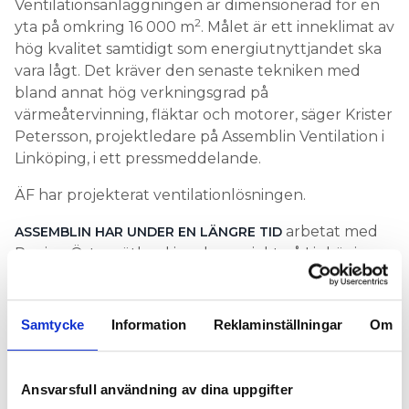
Ventilationsanläggningen är dimensionerad för en
2
yta på omkring 16 000 m
. Målet är ett inneklimat av
hög kvalitet samtidigt som energiutnyttjandet ska
vara lågt. Det kräver den senaste tekniken med
bland annat hög verkningsgrad på
värmeåtervinning, fläktar och motorer, säger Krister
Petersson, projektledare på Assemblin Ventilation i
Linköping, i ett pressmeddelande.
ÄF har projekterat ventilationlösningen.
arbetat med
ASSEMBLIN HAR UNDER EN LÄNGRE TID
Region Östergötland i andra projekt på Linköpings
Universitetssjukhus och har tillsammans med andra
entreprenörer ett ramavtal med regionen.
Samtycke
Information
Reklaminställningar
Om
Så funkar huset utan rör och sladd
LÄS MER:
Vid en andra konkurrensutsättning som gjordes
Ansvarsfull användning av dina uppgifter
inför detta uppdrag vann entreprenadgruppen