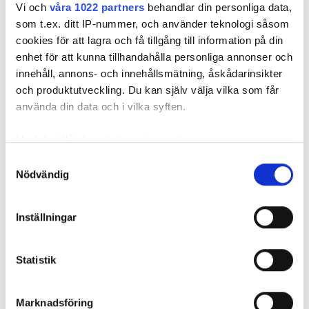
upphandlingen utifrån genomförandeplan och pris.
Vi och
våra 1022 partners
behandlar din personliga data,
som t.ex. ditt IP-nummer, och använder teknologi såsom
, för att vara
I NOVEMBER PÅBÖRJAS INSTALLATIONEN
cookies för att lagra och få tillgång till information på din
klar för slutbesiktning i november 2020.
enhet för att kunna tillhandahålla personliga annonser och
innehåll, annons- och innehållsmätning, åskådarinsikter
Projektet är den avslutande etappen i Linköpings
och produktutveckling. Du kan själv välja vilka som får
framtida Universitetssjukhus.
använda din data och i vilka syften.
NÄRINGSLIV
Med din tillåtelse skulle vi även vilja:
Samla in information om din geografiska plats
Samtyckesval
Nödvändig
som kan ha en noggrannhet på upp till flera meter
Nyhetsbrev
Identifiera din enhet genom att aktivt skanna den
Prenumerera på vårt nyhetsbrev och få nyheter, tips
för specifika kännetecken (fingeravtryck)
och bevakningar rakt ner i inkorgen
Inställningar
Ta reda på mer om hur dina personliga uppgifter
behandlas och ställ in dina preferenser i
detaljsektionen
.
Statistik
Du kan ändra eller dra tillbaka ditt samtycke när som
helst från cookie-förklaringen.
Marknadsföring