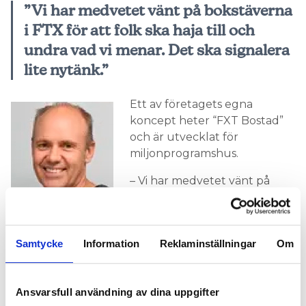
”Vi har medvetet vänt på bokstäverna
i FTX för att folk ska haja till och
undra vad vi menar. Det ska signalera
lite nytänk.”
Ett av företagets egna
koncept heter “FXT Bostad”
och är utvecklat för
miljonprogramshus.
– Vi har medvetet vänt på
bokstäverna i FTX för att folk
ska haja till och undra vad vi
Erik Nigell. Foto:
menar. Det ska signalera lite
Enex
Samtycke
Information
Reklaminställningar
Om
nytänk, säger Erik Nigell.
byggs om till till- och
HUS MED FRÅNLUFTSSYSTEM
frånluftssystem med återvinning. Aggregat vid
Ansvarsfull användning av dina uppgifter