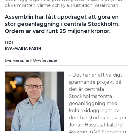
på varmvatten, värme och kyla. Illustration: Vasakronan
Information om GDPR
Assemblin har fått uppdraget att göra en
Search for:
stor geoanläggning i centrala Stockholm.
Ordern är värd runt 25 miljoner kronor.
TEXT
SEARCH
EVA-MARIA FASTH
Eva-maria.fasth@vvsforum.se
– Det här är ett väldigt
spännande projekt då
det är centrala
Stockholms första
geoanläggning med
koldioxidaggregat av
den här storleken, säger
Johan Hassius, filialchef
Assemblin VS Stockholm