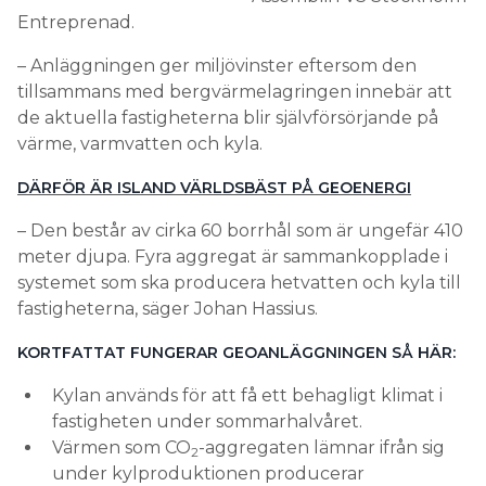
Entreprenad.
– Anläggningen ger miljövinster eftersom den
tillsammans med bergvärmelagringen innebär att
de aktuella fastigheterna blir självförsörjande på
värme, varmvatten och kyla.
DÄRFÖR ÄR ISLAND VÄRLDSBÄST PÅ GEOENERGI
– Den består av cirka 60 borrhål som är ungefär 410
meter djupa. Fyra aggregat är sammankopplade i
systemet som ska producera hetvatten och kyla till
fastigheterna, säger Johan Hassius.
KORTFATTAT FUNGERAR GEOANLÄGGNINGEN SÅ HÄR:
Kylan används för att få ett behagligt klimat i
fastigheten under sommarhalvåret.
Värmen som CO
-aggregaten lämnar ifrån sig
2
under kylproduktionen producerar