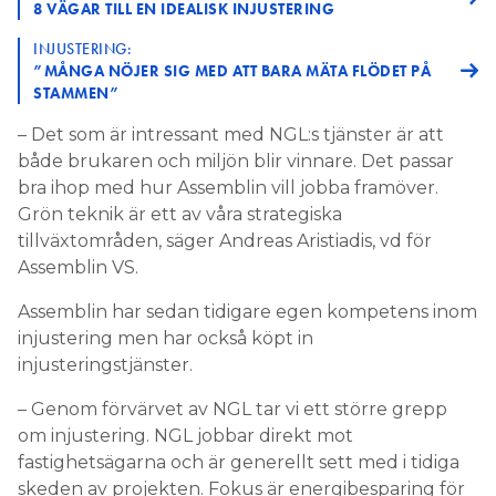
8 VÄGAR TILL EN IDEALISK INJUSTERING
INJUSTERING:
”MÅNGA NÖJER SIG MED ATT BARA MÄTA FLÖDET PÅ
STAMMEN”
– Det som är intressant med NGL:s tjänster är att
både brukaren och miljön blir vinnare. Det passar
bra ihop med hur Assemblin vill jobba framöver.
Grön teknik är ett av våra strategiska
tillväxtområden, säger Andreas Aristiadis, vd för
Assemblin VS.
Assemblin har sedan tidigare egen kompetens inom
injustering men har också köpt in
injusteringstjänster.
– Genom förvärvet av NGL tar vi ett större grepp
om injustering. NGL jobbar direkt mot
fastighetsägarna och är generellt sett med i tidiga
skeden av projekten. Fokus är energibesparing för