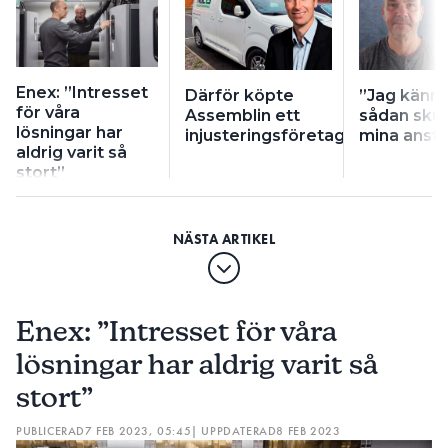
Enex: ”Intresset
Därför köpte
”Jag känne
för våra
Assemblin ett
sådan sku
lösningar har
injusteringsföretag
mina anstä
aldrig varit så
stort”
Enex: ”Intresset för våra
lösningar har aldrig varit så
stort”
PUBLICERAD
7 FEB 2023, 05:45
| UPPDATERAD
8 FEB 2023