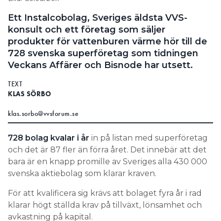
Information om GDPR
Ett Instalcobolag, Sveriges äldsta VVS-
konsult och ett företag som säljer
Search for:
produkter för vattenburen värme hör till de
728 svenska superföretag som tidningen
Veckans Affärer och Bisnode har utsett.
SEARCH
TEXT
KLAS SÖRBO
klas.sorbo@vvsforum.se
728 bolag kvalar i år
in på listan med superföretag
och det är 87 fler än förra året. Det innebär att det
bara är en knapp promille av Sveriges alla 430 000
svenska aktiebolag som klarar kraven.
För att kvalificera sig krävs att bolaget fyra år i rad
klarar högt ställda krav på tillväxt, lönsamhet och
avkastning på kapital.