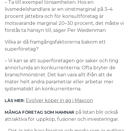
– Ta till exempel lönsamheten. Hos en
livsmedelshandlare är en vinstmarginal på 3–4
procent jättebra och för konsultföretag är
motsvarande marginal 20–30 procent, det måste vi
förstås ta hänsyn till, säger Per Weidenman.
Vilka är då framgångsfaktorerna bakom ett
superföretag?
– Vi kan se att superföretagen gör saker och ting
annorlunda än konkurrenterna. Ofta bryter de
branschmönstret. Det kan vara allt ifrån att de
mäter helt andra parametrar eller arbetar mer
systematiskt än konkurrenterna.
Evolver köper in sig i Maxcon
LÄS MER:
på listan blir också
MÅNGA FÖRETAG SOM HAMNAR
attraktiva för uppköp, fusioner och investeringar.
– Det är inte bara företag och media som är nyfikna