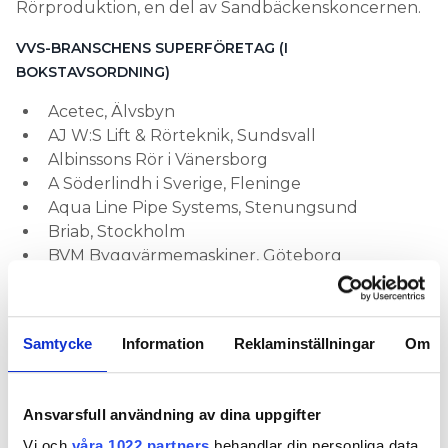
Rörproduktion, en del av Sandbäckenskoncernen.
VVS-BRANSCHENS SUPERFÖRETAG (I
BOKSTAVSORDNING)
Acetec, Älvsbyn
AJ W:S Lift & Rörteknik, Sundsvall
Albinssons Rör i Vänersborg
A Söderlindh i Sverige, Fleninge
Aqua Line Pipe Systems, Stenungsund
Briab, Stockholm
BVM Byggvärmemaskiner, Göteborg
David Qviberg Ventilation, Farsta
Divello, Uddevalla
Dry-IT, Stockholm
Samtycke
Information
Reklaminställningar
Om
Energibyrån Nord, Umeå
EPG Projektledning, Göteborg
FT Drift, Stockholm
Ansvarsfull användning av dina uppgifter
Fukt i Väst, Uddevalla
Vi och
våra 1022 partners
behandlar din personliga data,
Fundi, Göteborg