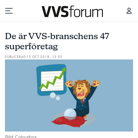
DE ÄR VVS-BRANSCHENS 47 SUPERFÖRETAG
CURRENTUM T
De är VVS-branschens 47
Prenumerera
superföretag
PUBLICERAD
15 OCT 2018, 12:05
Hantera prenumeration
Lediga jobb
Annonsera
Läs E-tidningen
Om tidningen
Kontakt
Bild: Colourbox