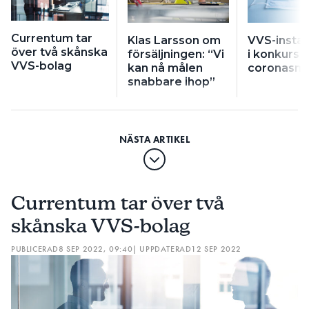
Currentum tar
Klas Larsson om
VVS-instal
över två skånska
försäljningen: “Vi
i konkurs 
VVS-bolag
kan nå målen
coronasmä
snabbare ihop”
Currentum tar över två
skånska VVS-bolag
PUBLICERAD
8 SEP 2022, 09:40
| UPPDATERAD
12 SEP 2022