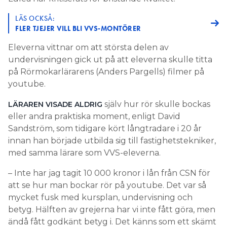
LÄS OCKSÅ:
FLER TJEJER VILL BLI VVS-MONTÖRER
Eleverna vittnar om att största delen av
undervisningen gick ut på att eleverna skulle titta
på Rörmokarlärarens (Anders Pargells) filmer på
youtube.
själv hur rör skulle bockas
LÄRAREN VISADE ALDRIG
eller andra praktiska moment, enligt David
Sandström, som tidigare kört långtradare i 20 år
innan han började utbilda sig till fastighetstekniker,
med samma lärare som VVS-eleverna.
– Inte har jag tagit 10 000 kronor i lån från CSN för
att se hur man bockar rör på youtube. Det var så
mycket fusk med kursplan, undervisning och
betyg. Hälften av grejerna har vi inte fått göra, men
ändå fått godkänt betyg i. Det känns som ett skämt