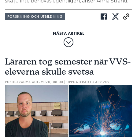
ska ju inte behövas egentligen, anser Anna Strand.
FORSKNING OCH UTBILDNING
Läraren tog semester när VVS-
eleverna skulle svetsa
PUBLICERAD
24 AUG 2020, 08:00
| UPPDATERAD
13 APR 2021