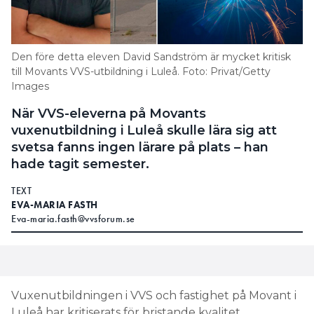
Den före detta eleven David Sandström är mycket kritisk
till Movants VVS-utbildning i Luleå. Foto: Privat/Getty
Images
När VVS-eleverna på Movants
vuxenutbildning i Luleå skulle lära sig att
svetsa fanns ingen lärare på plats – han
hade tagit semester.
TEXT
EVA-MARIA FASTH
Eva-maria.fasth@vvsforum.se
Vuxenutbildningen i VVS och fastighet på Movant i
Luleå har kritiserats för bristande kvalitet.