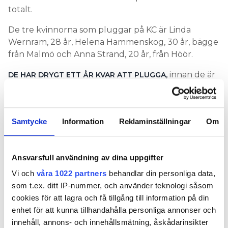
totalt.
De tre kvinnorna som pluggar på KC är Linda
Wernram, 28 år, Helena Hammenskog, 30 år, bägge
från Malmö och Anna Strand, 20 år, från Höör.
innan de är
DE HAR DRYGT ETT ÅR KVAR ATT PLUGGA,
färdiga driftingenjörer. Och de har mycket goda
utsikter att få jobb direkt efter utbildningen.
I installatörsbranschen fattas det omkring 10 000
Samtycke
Information
Reklaminställningar
Om
yrkesutbildade installatörer. Allt enligt
Installatörsföretagens Kompetensrapport från 2017.
Ansvarsfull användning av dina uppgifter
“JAG ÄR ENDA TJEJEN HÄR PÅ COMFORT HAGBERGS
Vi och
våra 1022 partners
behandlar din personliga data,
RÖR I BORÅS”
som t.ex. ditt IP-nummer, och använder teknologi såsom
Varför valde ni den här utbildningen?
cookies för att lagra och få tillgång till information på din
enhet för att kunna tillhandahålla personliga annonser och
– Jag ville ha en förändring i mitt liv efter att ha
innehåll, annons- och innehållsmätning, åskådarinsikter