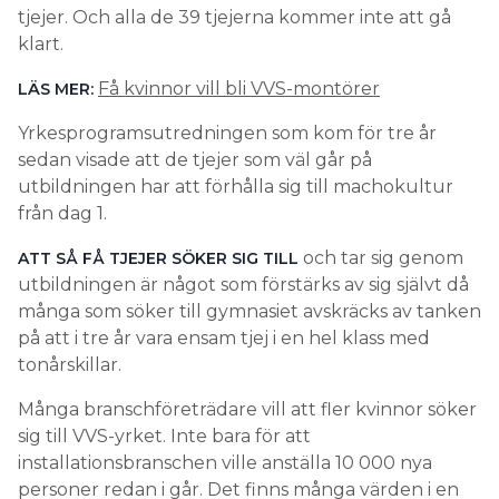
tjejer. Och alla de 39 tjejerna kommer inte att gå
klart.
Få kvinnor vill bli VVS-montörer
LÄS MER:
Yrkesprogramsutredningen som kom för tre år
sedan visade att de tjejer som väl går på
utbildningen har att förhålla sig till machokultur
från dag 1.
och tar sig genom
ATT SÅ FÅ TJEJER SÖKER SIG TILL
utbildningen är något som förstärks av sig självt då
många som söker till gymnasiet avskräcks av tanken
på att i tre år vara ensam tjej i en hel klass med
tonårskillar.
Många branschföreträdare vill att fler kvinnor söker
sig till VVS-yrket. Inte bara för att
installationsbranschen ville anställa 10 000 nya
personer redan i går. Det finns många värden i en