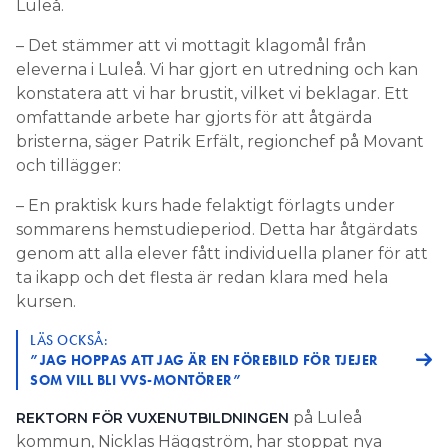
Luleå.
– Det stämmer att vi mottagit klagomål från
eleverna i Luleå. Vi har gjort en utredning och kan
konstatera att vi har brustit, vilket vi beklagar. Ett
omfattande arbete har gjorts för att åtgärda
bristerna, säger Patrik Erfält, regionchef på Movant
och tillägger:
– En praktisk kurs hade felaktigt förlagts under
sommarens hemstudieperiod. Detta har åtgärdats
genom att alla elever fått individuella planer för att
ta ikapp och det flesta är redan klara med hela
kursen.
LÄS OCKSÅ:
”JAG HOPPAS ATT JAG ÄR EN FÖREBILD FÖR TJEJER
SOM VILL BLI VVS-MONTÖRER”
på Luleå
REKTORN FÖR VUXENUTBILDNINGEN
kommun, Nicklas Häggström, har stoppat nya