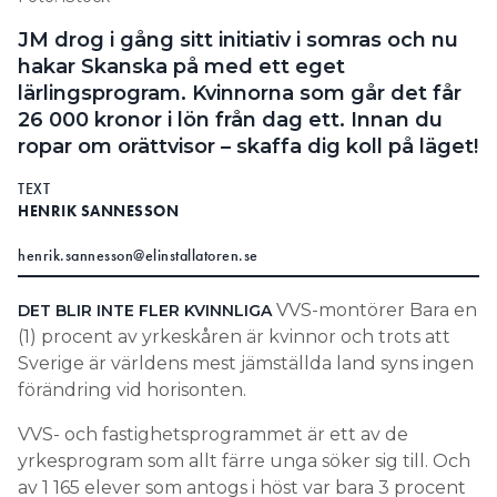
Information om GDPR
JM drog i gång sitt initiativ i somras och nu
hakar Skanska på med ett eget
Search for:
lärlingsprogram. Kvinnorna som går det får
26 000 kronor i lön från dag ett. Innan du
ropar om orättvisor – skaffa dig koll på läget!
SEARCH
TEXT
HENRIK SANNESSON
henrik.sannesson@elinstallatoren.se
VVS-montörer Bara en
DET BLIR INTE FLER KVINNLIGA
(1) procent av yrkeskåren är kvinnor och trots att
Sverige är världens mest jämställda land syns ingen
förändring vid horisonten.
VVS- och fastighetsprogrammet är ett av de
yrkesprogram som allt färre unga söker sig till. Och
av 1 165 elever som antogs i höst var bara 3 procent