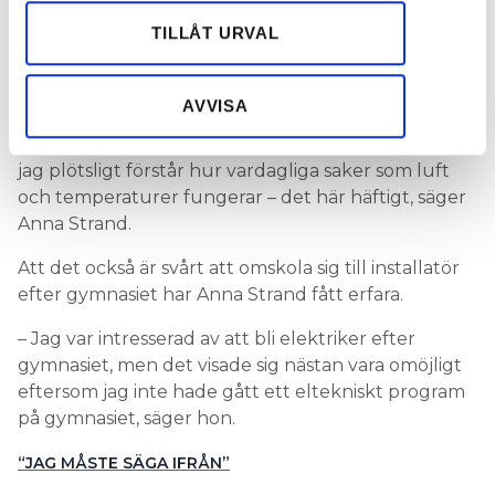
annons- och analysföretag som vi samarbetar med.
Hur ska man få fler kvinnor att välja den här
Dessa kan i sin tur kombinera informationen med annan
TILLÅT URVAL
utbildningen?
information som du har tillhandahållit eller som de har
samlat in när du har använt deras tjänster.
– Det handlar mycket om det egna intresset för
AVVISA
matematik, fysik och teknik, som i dag är ganska
lågt hos kvinnor. De kunskaper jag får här gör att
jag plötsligt förstår hur vardagliga saker som luft
och temperaturer fungerar – det här häftigt, säger
Anna Strand.
Att det också är svårt att omskola sig till installatör
efter gymnasiet har Anna Strand fått erfara.
– Jag var intresserad av att bli elektriker efter
gymnasiet, men det visade sig nästan vara omöjligt
eftersom jag inte hade gått ett eltekniskt program
på gymnasiet, säger hon.
“JAG MÅSTE SÄGA IFRÅN”