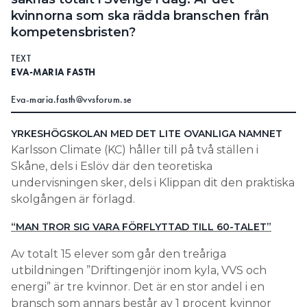
kvinnorna som ska rädda branschen från
kompetensbristen?
TEXT
EVA-MARIA FASTH
Eva-maria.fasth@vvsforum.se
YRKESHÖGSKOLAN MED DET LITE OVANLIGA NAMNET
Karlsson Climate (KC) håller till på två ställen i
Skåne, dels i Eslöv där den teoretiska
undervisningen sker, dels i Klippan dit den praktiska
skolgången är förlagd.
“MAN TROR SIG VARA FÖRFLYTTAD TILL 60-TALET”
Av totalt 15 elever som går den treåriga
utbildningen ”Driftingenjör inom kyla, VVS och
energi” är tre kvinnor. Det är en stor andel i en
bransch som annars består av 1 procent kvinnor