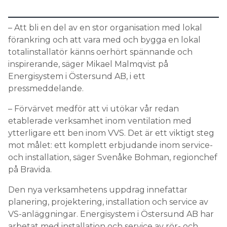
Information om GDPR
– Att bli en del av en stor organisation med lokal
Search for:
förankring och att vara med och bygga en lokal
totalinstallatör känns oerhört spännande och
inspirerande, säger Mikael Malmqvist på
Energisystem i Östersund AB, i ett
SEARCH
pressmeddelande.
– Förvärvet medför att vi utökar vår redan
etablerade verksamhet inom ventilation med
ytterligare ett ben inom VVS. Det är ett viktigt steg
mot målet: ett komplett erbjudande inom service-
och installation, säger Svenåke Bohman, regionchef
på Bravida.
Den nya verksamhetens uppdrag innefattar
planering, projektering, installation och service av
VS-anläggningar. Energisystem i Östersund AB har
arbetat med installation och service av rör- och