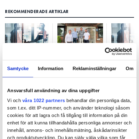
REKOMMENDERADE ARTIKLAR
Currentum
Rörläggarens
Currentum
köper stor
tidigare vd köper
över två s
Samtycke
Information
Reklaminställningar
Om
skånsk rörfirma
VS Gruppen Syd
VVS-bolag
Ansvarsfull användning av dina uppgifter
Vi och
våra 1022 partners
behandlar din personliga data,
som t.ex. ditt IP-nummer, och använder teknologi såsom
cookies för att lagra och få tillgång till information på din
enhet för att kunna tillhandahålla personliga annonser och
innehåll, annons- och innehållsmätning, åskådarinsikter
Currentum köper stor skånsk
och produktutveckling. Du kan själv välja vilka som får