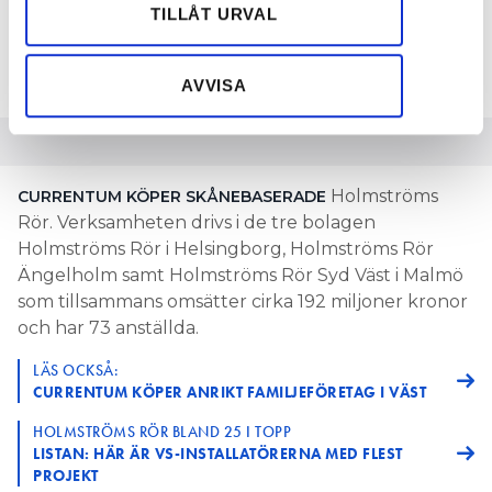
Dessa kan i sin tur kombinera informationen med annan
TILLÅT URVAL
TEXT
information som du har tillhandahållit eller som de har
KLAS SÖRBO
samlat in när du har använt deras tjänster.
klas.sorbo@vvsforum.se
AVVISA
Holmströms
CURRENTUM KÖPER SKÅNEBASERADE
Rör. Verksamheten drivs i de tre bolagen
Holmströms Rör i Helsingborg, Holmströms Rör
Ängelholm samt Holmströms Rör Syd Väst i Malmö
som tillsammans omsätter cirka 192 miljoner kronor
och har 73 anställda.
LÄS OCKSÅ:
CURRENTUM KÖPER ANRIKT FAMILJEFÖRETAG I VÄST
HOLMSTRÖMS RÖR BLAND 25 I TOPP
LISTAN: HÄR ÄR VS-INSTALLATÖRERNA MED FLEST
PROJEKT