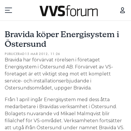
BRAVIDA KÖPER ENERGISYSTEM I ÖSTERSUND
CURRENTUM
Bravida köper Energisystem i
Prenumerera
Östersund
PUBLICERAD
15 MAR 2012, 11:26
Hantera prenumeration
Bravida har förvärvat rörelsen i företaget
Energisystem i Östersund AB. Förvärvet av VS-
Lediga jobb
företaget är ett viktigt steg mot ett komplett
service- och installationserbjudande i
Annonsera
Östersundsområdet, uppger Bravida.
Från 1 april ingår Energisystem med dess åtta
Läs E-tidningen
medarbetare i Bravidas verksamhet i Östersund.
Bolagets nuvarande vd Mikael Malmqvist blir
filialchef för VS-området. Verksamheten fortsätter
Om tidningen
att utgå ifrån Östersund under namnet Bravida VS.
Kontakt