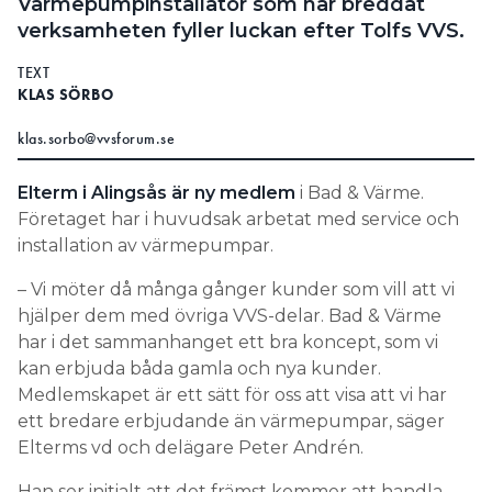
Värmepumpinstallatör som har breddat
Information om GDPR
verksamheten fyller luckan efter Tolfs VVS.
Search for:
TEXT
KLAS SÖRBO
klas.sorbo@vvsforum.se
SEARCH
Elterm i Alingsås är ny medlem
i Bad & Värme.
Företaget har i huvudsak arbetat med service och
installation av värmepumpar.
– Vi möter då många gånger kunder som vill att vi
hjälper dem med övriga VVS-delar. Bad & Värme
har i det sammanhanget ett bra koncept, som vi
kan erbjuda båda gamla och nya kunder.
Medlemskapet är ett sätt för oss att visa att vi har
ett bredare erbjudande än värmepumpar, säger
Elterms vd och delägare Peter Andrén.
Han ser initialt att det främst kommer att handla