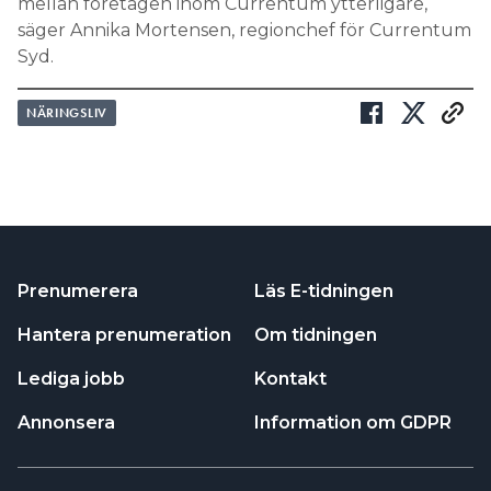
mellan företagen inom Currentum ytterligare,
säger Annika Mortensen, regionchef för Currentum
Syd.
NÄRINGSLIV
Prenumerera
Läs E-tidningen
Hantera prenumeration
Om tidningen
Lediga jobb
Kontakt
Annonsera
Information om GDPR