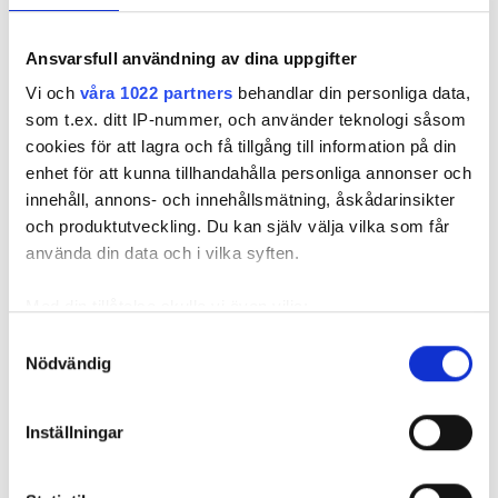
REKOMMENDERADE ARTIKLAR
Ansvarsfull användning av dina uppgifter
Vi och
våra 1022 partners
behandlar din personliga data,
som t.ex. ditt IP-nummer, och använder teknologi såsom
cookies för att lagra och få tillgång till information på din
enhet för att kunna tillhandahålla personliga annonser och
Currentum
Rörläggarens
Currentum
köper stor
innehåll, annons- och innehållsmätning, åskådarinsikter
tidigare vd köper
över två s
skånsk rörfirma
VS Gruppen Syd
VVS-bolag
och produktutveckling. Du kan själv välja vilka som får
använda din data och i vilka syften.
Med din tillåtelse skulle vi även vilja:
Samla in information om din geografiska plats
Samtyckesval
Nödvändig
som kan ha en noggrannhet på upp till flera meter
Identifiera din enhet genom att aktivt skanna den
för specifika kännetecken (fingeravtryck)
Inställningar
Currentum köper stor skånsk
Ta reda på mer om hur dina personliga uppgifter
rörfirma
behandlas och ställ in dina preferenser i
detaljsektionen
.