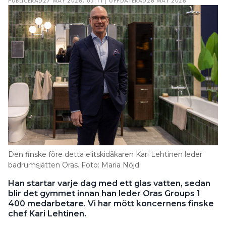
PUBLICERAD
27 MAY 2026, 05:11
| UPPDATERAD
26 MAY 2026
Den finske före detta elitskidåkaren Kari Lehtinen leder
badrumsjätten Oras. Foto: Maria Nöjd
Han startar varje dag med ett glas vatten, sedan
blir det gymmet innan han leder Oras Groups 1
400 medarbetare. Vi har mött koncernens finske
chef Kari Lehtinen.