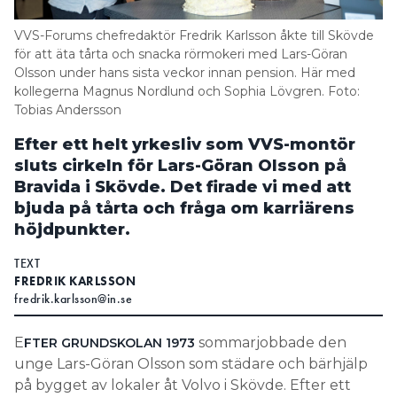
Information om GDPR
VVS-Forums chefredaktör Fredrik Karlsson åkte till Skövde
Search for:
för att äta tårta och snacka rörmokeri med Lars-Göran
Olsson under hans sista veckor innan pension. Här med
kollegerna Magnus Nordlund och Sophia Lövgren. Foto:
Tobias Andersson
SEARCH
Efter ett helt yrkesliv som VVS-montör
sluts cirkeln för Lars-Göran Olsson på
Bravida i Skövde. Det firade vi med att
bjuda på tårta och fråga om karriärens
höjdpunkter.
TEXT
FREDRIK KARLSSON
fredrik.karlsson@in.se
E
sommarjobbade den
FTER GRUNDSKOLAN 1973
unge Lars-Göran Olsson som städare och bärhjälp
på bygget av lokaler åt Volvo i Skövde. Efter ett