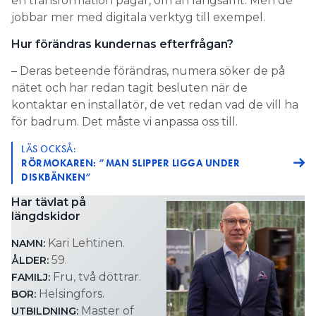
en transformation pågår, om än långsamt. Men de
jobbar mer med digitala verktyg till exempel.
Hur förändras kundernas efterfrågan?
– Deras beteende förändras, numera söker de på
nätet och har redan tagit besluten när de
kontaktar en installatör, de vet redan vad de vill ha
för badrum. Det måste vi anpassa oss till.
LÄS OCKSÅ:
RÖRMOKAREN: ”MAN SLIPPER LIGGA UNDER
DISKBÄNKEN”
Har tävlat på
längdskidor
Kari Lehtinen.
NAMN:
59.
ÅLDER:
Fru, två döttrar.
FAMILJ:
Helsingfors.
BOR:
Master of
UTBILDNING: