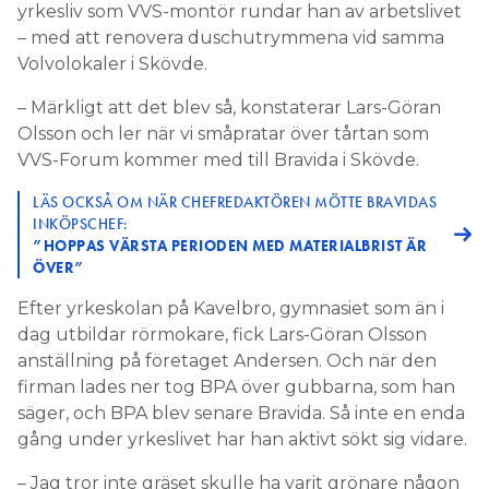
yrkesliv som VVS-montör rundar han av arbetslivet
– med att renovera duschutrymmena vid samma
Volvolokaler i Skövde.
– Märkligt att det blev så, konstaterar Lars-Göran
Olsson och ler när vi småpratar över tårtan som
VVS-Forum kommer med till Bravida i Skövde.
LÄS OCKSÅ OM NÄR CHEFREDAKTÖREN MÖTTE BRAVIDAS
INKÖPSCHEF:
”HOPPAS VÄRSTA PERIODEN MED MATERIALBRIST ÄR
ÖVER”
Efter yrkeskolan på Kavelbro, gymnasiet som än i
dag utbildar rörmokare, fick Lars-Göran Olsson
anställning på företaget Andersen. Och när den
firman lades ner tog BPA över gubbarna, som han
säger, och BPA blev senare Bravida. Så inte en enda
gång under yrkeslivet har han aktivt sökt sig vidare.
– Jag tror inte gräset skulle ha varit grönare någon