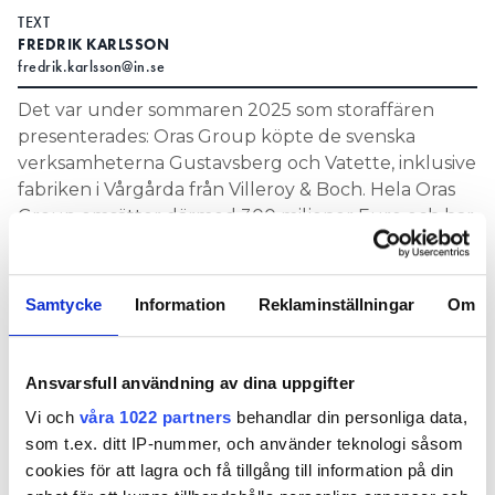
TEXT
FREDRIK KARLSSON
fredrik.karlsson@in.se
Det var under sommaren 2025 som storaffären
presenterades: Oras Group köpte de svenska
verksamheterna Gustavsberg och Vatette, inklusive
fabriken i Vårgårda från Villeroy & Boch. Hela Oras
Group omsätter därmed 300 miljoner Euro och har
1 400 medarbetare.
– Vi ska bli den ledande aktören för
Samtycke
Information
Reklaminställningar
Om
sanitetslösningar i Norden, slår Kari Lehtinen fast
när vi möts för en intervju under Nordbygg, mässan
där företagets samtliga varumärken samlas och
Ansvarsfull användning av dina uppgifter
möter besökarna.
Vi och
våra 1022 partners
behandlar din personliga data,
– Våra tre varumärken kompletterar varandra
som t.ex. ditt IP-nummer, och använder teknologi såsom
väldigt bra, vi kan möta både proffs och
cookies för att lagra och få tillgång till information på din
konsumenter med spetskompetens inom olika