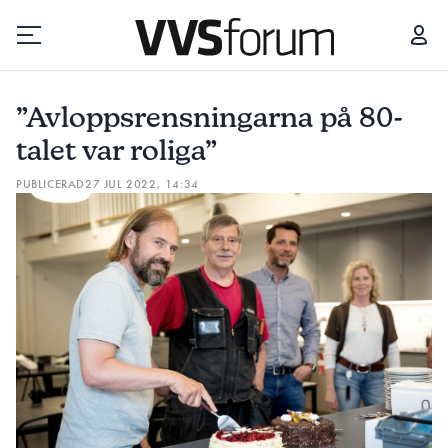
”AVLOPPSRENSNINGARNA PÅ 80-TALET VAR ROLIGA”
”Avloppsrensningarna på 80-
Prenumerera
talet var roliga”
PUBLICERAD
27 JUL 2022, 14:34
Hantera prenumeration
Lediga jobb
Annonsera
Läs E-tidningen
Om tidningen
Kontakt