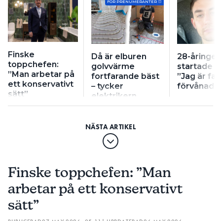
FÖR PRENUMERANTER
Finske
Då är elburen
28-åringe
toppchefen:
golvvärme
startade e
”Man arbetar på
fortfarande bäst
”Jag är fak
ett konservativt
– tycker
förvånad”
sätt”
elektrikern
Finske toppchefen: ”Man
arbetar på ett konservativt
sätt”