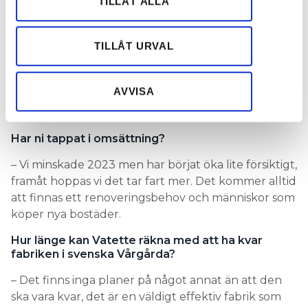
TILLÅT ALLA
marknad. Men det handlar om så många externa
information från din enhet till de sociala medier och
faktorer i världsekonomin som vi inte kan påverka
annons- och analysföretag som vi samarbetar med.
så vi fokuserar på vår verksamhet.
Dessa kan i sin tur kombinera informationen med annan
TILLÅT URVAL
information som du har tillhandahållit eller som de har
Hur är den svenska marknaden?
samlat in när du har använt deras tjänster.
AVVISA
– Den är något bättre än övriga, mycket bättre än
den finska.
Har ni tappat i omsättning?
– Vi minskade 2023 men har börjat öka lite försiktigt,
framåt hoppas vi det tar fart mer. Det kommer alltid
att finnas ett renoveringsbehov och människor som
köper nya bostäder.
Hur länge kan Vatette räkna med att ha kvar
fabriken i svenska Vårgårda?
– Det finns inga planer på något annat än att den
ska vara kvar, det är en väldigt effektiv fabrik som