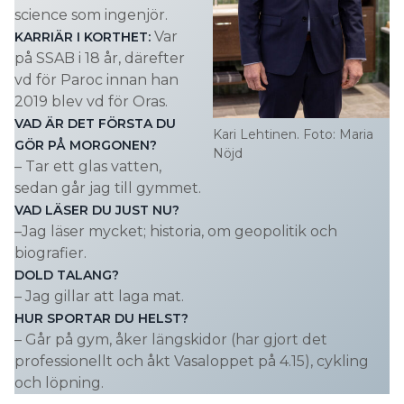
science som ingenjör.
Var
KARRIÄR I KORTHET:
på SSAB i 18 år, därefter
vd för Paroc innan han
2019 blev vd för Oras.
VAD ÄR DET FÖRSTA DU
Kari Lehtinen. Foto: Maria
GÖR PÅ MORGONEN?
Nöjd
– Tar ett glas vatten,
sedan går jag till gymmet.
VAD LÄSER DU JUST NU?
–Jag läser mycket; historia, om geopolitik och
biografier.
DOLD TALANG?
– Jag gillar att laga mat.
HUR SPORTAR DU HELST?
– Går på gym, åker längskidor (har gjort det
professionellt och åkt Vasaloppet på 4.15), cykling
och löpning.