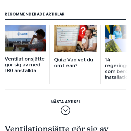
REKOMMENDERADE ARTIKLAR
Ventilationsjätte
Quiz: Vad vet du
14
gör sig av med
om Lean?
regeringsf
180 anställda
som berör
installati
Ventilationsjätte gör sig av