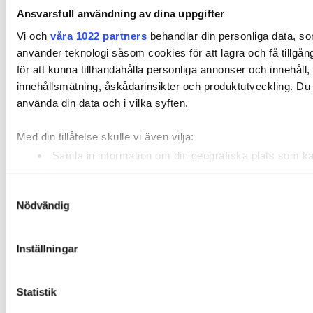
VVS-FIRMA GICK UNDER AV ”BRAKFÖRLUST” – 22
Ansvarsfull användning av dina uppgifter
ANSTÄLLDA DRABBAS
Vi och
våra 1022 partners
behandlar din personliga data, so
Man avvecklar också verksamheten på tio platser
använder teknologi såsom cookies för att lagra och få tillgång 
inom lager, butik och lokal produktion. Kunderna
för att kunna tillhandahålla personliga annonser och innehåll
kommer att betjänas från andra Lindabenheter på
innehållsmätning, åskådarinsikter och produktutveckling. Du k
närliggande platser.
använda din data och i vilka syften.
NÄRINGSLIV
Med din tillåtelse skulle vi även vilja:
Samla in information om din geografiska plats som k
till flera meter
Identifiera din enhet genom att aktivt skanna den för
Samtyckesval
Nödvändig
(fingeravtryck)
Ta reda på mer om hur dina personliga uppgifter behandlas och
Quiz: Vad vet du om Lean?
detaljsektionen
. Du kan ändra eller dra tillbaka ditt samtyc
Inställningar
PUBLICERAD
11 OCT 2023, 06:00
förklaringen.
Statistik
Vi använder enhetsidentifierare för att anpassa innehållet oc
tillhandahålla funktioner för sociala medier och analysera vår 