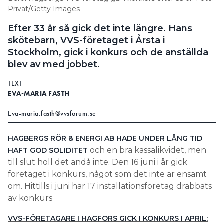
Privat/Getty Images
Information om GDPR
Efter 33 år så gick det inte längre. Hans
Search for:
skötebarn, VVS-företaget i Årsta i
Stockholm, gick i konkurs och de anställda
blev av med jobbet.
SEARCH
TEXT
EVA-MARIA FASTH
Eva-maria.fasth@vvsforum.se
HAGBERGS RÖR & ENERGI AB HADE UNDER LÅNG TID
och en bra kassalikvidet, men
HAFT GOD SOLIDITET
till slut höll det ändå inte. Den 16 juni i år gick
företaget i konkurs, något som det inte är ensamt
om. Hittills i juni har 17 installationsföretag drabbats
av konkurs
VVS-FÖRETAGARE I HAGFORS GICK I KONKURS I APRIL: