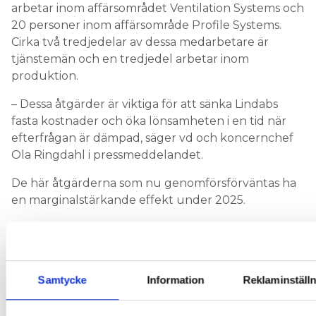
arbetar inom affärsområdet Ventilation Systems och
20 personer inom affärsområde Profile Systems.
Cirka två tredjedelar av dessa medarbetare är
tjänstemän och en tredjedel arbetar inom
produktion.
– Dessa åtgärder är viktiga för att sänka Lindabs
fasta kostnader och öka lönsamheten i en tid när
efterfrågan är dämpad, säger vd och koncernchef
Ola Ringdahl i pressmeddelandet.
De här åtgärderna som nu genomförsförväntas ha
en marginalstärkande effekt under 2025.
De fasta kostnaderna reduceras med totalt 120
miljoner kronor på årsbasis, varav 105 miljoner
kronor är kopplade till affärsområde Ventilation
Systems.
Samtycke
Information
Reklaminställ
LÄS OCKSÅ: