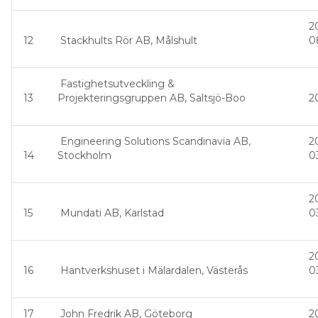
2
12
Stackhults Rör AB, Målshult
0
Fastighetsutveckling &
13
Projekteringsgruppen AB, Saltsjö-Boo
2
Engineering Solutions Scandinavia AB,
2
14
Stockholm
0
2
15
Mundati AB, Karlstad
0
2
16
Hantverkshuset i Mälardalen, Västerås
0
17
John Fredrik AB, Göteborg
2