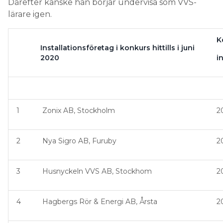
Därefter kanske han börjar undervisa som VVS-
lärare igen.
K
Installationsföretag i konkurs hittills i juni
2020
i
1
Zonix AB, Stockholm
2
2
Nya Sigro AB, Furuby
2
3
Husnyckeln VVS AB, Stockhom
2
4
Hagbergs Rör & Energi AB, Årsta
2