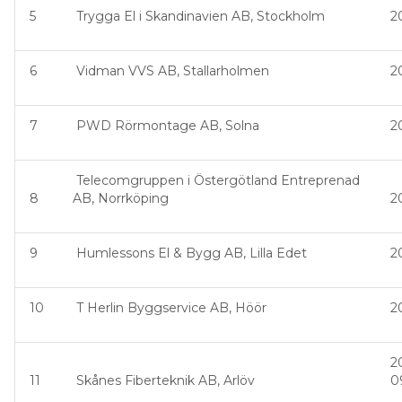
5
Trygga El i Skandinavien AB, Stockholm
2
6
Vidman VVS AB, Stallarholmen
2
7
PWD Rörmontage AB, Solna
2
Telecomgruppen i Östergötland Entreprenad
8
AB, Norrköping
2
9
Humlessons El & Bygg AB, Lilla Edet
2
10
T Herlin Byggservice AB, Höör
2
2
11
Skånes Fiberteknik AB, Arlöv
0