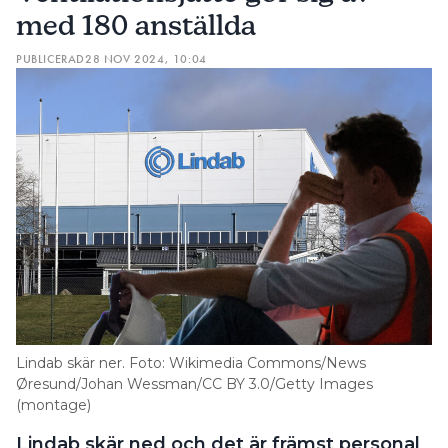
med 180 anställda
PUBLICERAD
28 NOV 2024, 10:04
Lindab skär ner. Foto: Wikimedia Commons/News
Øresund/Johan Wessman/CC BY 3.0/Getty Images
(montage)
Lindab skär ned och det är främst personal