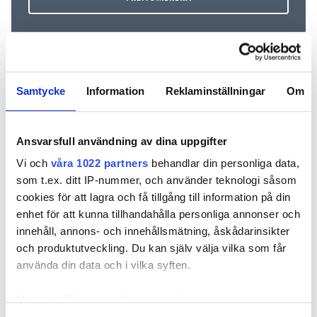
Samtycke
Information
Reklaminställningar
Om
REKOMMENDERADE ARTIKLAR
Ansvarsfull användning av dina uppgifter
Vi och
våra 1022 partners
behandlar din personliga data,
som t.ex. ditt IP-nummer, och använder teknologi såsom
cookies för att lagra och få tillgång till information på din
Hoppar av från
Nya vd:n: ”Jag har
Theresa 
enhet för att kunna tillhandahålla personliga annonser och
installationsjätten
jobbat nära
lämnar vd-
innehåll, annons- och innehållsmätning, åskådarinsikter
– blir vd för
montörerna men
”Behövs n
och produktutveckling. Du kan själv välja vilka som får
Kylgruppen
inte haft ansvaret
blod”
använda din data och i vilka syften.
innan”
Med din tillåtelse skulle vi även vilja: