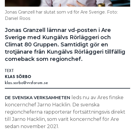
Information om GDPR
Jonas Granzell har slutat som vd för Are Sverige. Foto:
Search for:
Daniel Roos
Jonas Granzell lämnar vd-posten i Are
Sverige med Kungälvs Rörläggeri och
Climat 80 Gruppen. Samtidigt gör en
SEARCH
trotjänare från Kungälvs Rörläggeri tillfällig
comeback som regionchef.
TEXT
KLAS SÖRBO
klas.sorbo@vvsforum.se
leds nu av Ares finske
DE SVENSKA VERKSAMHETEN
koncernchef Jarno Hacklin. De svenska
regioncheferna rapporterar fortsättningsvis direkt
till Jarno Hacklin, som varit koncernchef för Are
sedan november 2021.