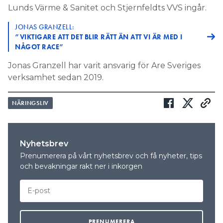
Lunds Värme & Sanitet och Stjernfeldts VVS ingår.
JONAS GRANZELL:
”VIKTIGARE ATT DET BLIR RÄTT ÄN ATT VI ÄR MED I
NÅGOT RACE”
Jonas Granzell har varit ansvarig för Are Sveriges
verksamhet sedan 2019.
NÄRINGSLIV
Nyhetsbrev
Prenumerera på vårt nyhetsbrev och få nyheter, tips
och bevakningar rakt ner i inkorgen