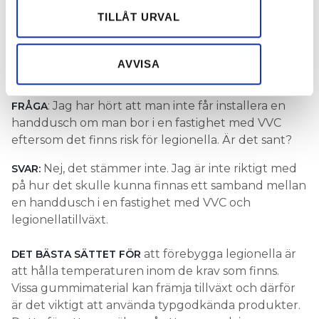
SAK?
Dessa kan i sin tur kombinera informationen med annan
TILLÅT URVAL
information som du har tillhandahållit eller som de har
EXPERTEN SVARAR:
BEHÖVER MAN HA GOLVBRUNN PÅ EN LITEN
samlat in när du har använt deras tjänster.
GÄSTTOALETT MED BARA WC OCH TVÄTTSTÄLL?
AVVISA
: Jag har hört att man inte får installera en
FRÅGA
handdusch om man bor i en fastighet med VVC
eftersom det finns risk för legionella. Är det sant?
Nej, det stämmer inte. Jag är inte riktigt med
SVAR:
på hur det skulle kunna finnas ett samband mellan
en handdusch i en fastighet med VVC och
legionellatillväxt.
att förebygga legionella är
DET BÄSTA SÄTTET FÖR
att hålla temperaturen inom de krav som finns.
Vissa gummimaterial kan främja tillväxt och därför
är det viktigt att använda typgodkända produkter.