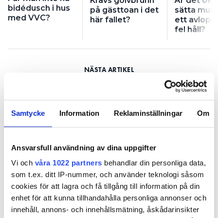
Krävs golvbrunn
Är det okej
bidédusch i hus
på gästtoan i det
sätta muff
med VVC?
här fallet?
ett avlopp
fel håll?
Får man inte ha bidédusch i
Samtycke
Information
Reklaminställningar
Om
hus med VVC?
PUBLICERAD
22 JUN 2026, 05:10
| UPPDATERAD
18 JUN 2026
Ansvarsfull användning av dina uppgifter
Vi och
våra 1022 partners
behandlar din personliga data,
som t.ex. ditt IP-nummer, och använder teknologi såsom
cookies för att lagra och få tillgång till information på din
enhet för att kunna tillhandahålla personliga annonser och
innehåll, annons- och innehållsmätning, åskådarinsikter