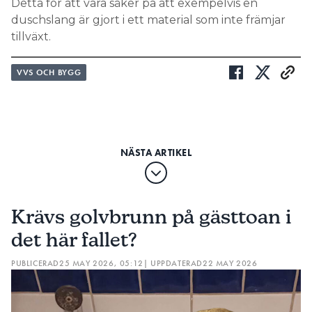
Detta för att vara säker på att exempelvis en
duschslang är gjort i ett material som inte främjar
tillväxt.
VVS OCH BYGG
Krävs golvbrunn på gästtoan i
det här fallet?
PUBLICERAD
25 MAY 2026, 05:12
| UPPDATERAD
22 MAY 2026