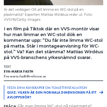
Information om GDPR
Är det verkligen OK att limma en WC-stol på en
Search for:
plastmatta? Experten Mattias Wirdéus reder ut. Foto:
VVSYN/Getty Images
I en film på Tiktok där en VVS-montör visar
hur man limmar en WC-stol dök en
SEARCH
kommentar upp: ”Du får inte limma WC-stol
på matta. Står i montageanvisning för WC-
stol.” Va? Kan det stämma? Mattias Wirdéus
på VVS-branschens yrkesnämnd svarar.
TEXT
EVA-MARIA FASTH
Eva-maria.fasth@vvsforum.se
TESTA DINA KUNSKAPER OM TOALETTINSTALLATION
QUIZ: VILKEN ÄR DEN NORMALA DIMENSIONEN PÅ ETT
AVLOPPSRÖR?
Får man limma WC-stol på plastmatta?
FRÅGA: