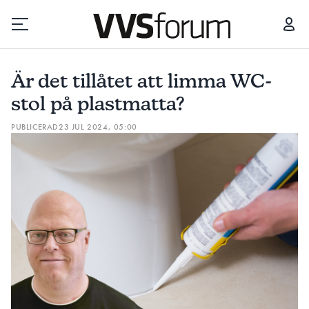
ÄR DET TILLÅTET ATT LIMMA WC-STOL PÅ PLASTMATTA?
FÅR 
Är det tillåtet att limma WC-
Prenumerera
stol på plastmatta?
PUBLICERAD
23 JUL 2024, 05:00
Hantera prenumeration
Lediga jobb
Annonsera
Läs E-tidningen
Om tidningen
Kontakt