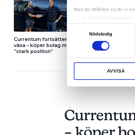
Med din tillåtelse skulle vi äve
Samla in information 
Identifiera din enhet 
Samtyckesval
Ta reda på mer om hur dina pe
Nödvändig
Currentum fortsätter
Elkoncernen gick m
eller dra tillbaka ditt samtyc
växa – köper bolag med
miljonförlust – köper
”stark position”
närliggande VVS-fir
Vi använder enhetsidentifierar
sociala medier och analysera 
till de sociala medier och a
AVVISA
med annan information som du 
Currentum
– köper bo