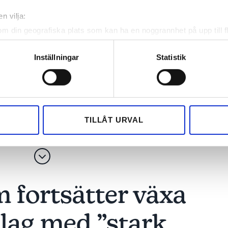
n vilja:
om din geografiska plats som kan ha en noggrannhet på upp till f
genom att aktivt skanna den för specifika kännetecken (fingeravt
rsonliga uppgifter behandlas och ställ in dina preferenser i
deta
Inställningar
Statistik
ed
Grossisten säljs till
Storkoncern köpe
ke när som helst från cookie-förklaringen.
Finland i
snabbväxande före
ma
mångmiljardaffär
Stockholm
e för att anpassa innehållet och annonserna till användarna, tillh
vår trafik. Vi vidarebefordrar även sådana identifierare och anna
nnons- och analysföretag som vi samarbetar med. Dessa kan i sin
TILLÅT URVAL
har tillhandahållit eller som de har samlat in när du har använt 
 fortsätter växa
lag med ”stark