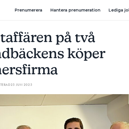
ER 100-MILJONERSFIRMA
CURRENTUM FORTSÄTTER VÄXA – K
Prenumerera
Hantera prenumeration
Lediga j
taffären på två
ndbäckens köper
nersfirma
ATERAD
25 JUN 2025