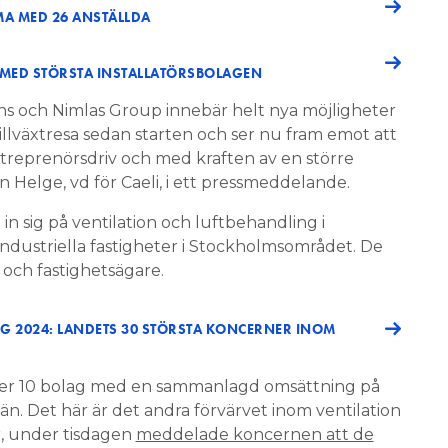
A MED 26 ANSTÄLLDA
 MED STÖRSTA INSTALLATÖRSBOLAGEN
ens och Nimlas Group innebär helt nya möjligheter
k tillväxtresa sedan starten och ser nu fram emot att
ntreprenörsdriv och med kraften av en större
n Helge, vd för Caeli, i ett pressmeddelande.
in sig på ventilation och luftbehandling i
industriella fastigheter i Stockholmsområdet. De
 och fastighetsägare.
 2024: LANDETS 30 STÖRSTA KONCERNER INOM
ver 10 bolag med en sammanlagd omsättning på
län. Det här är det andra förvärvet inom ventilation
r, under tisdagen
meddelade koncernen att de