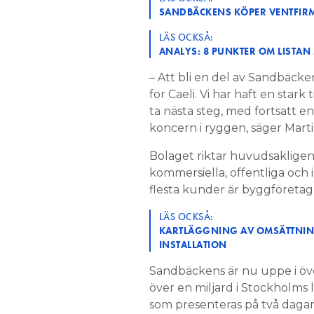
SANDBÄCKENS KÖPER VENTFIRM
LÄS OCKSÅ:
ANALYS: 8 PUNKTER OM LISTAN
– Att bli en del av Sandbäck
för Caeli. Vi har haft en star
ta nästa steg, med fortsatt e
koncern i ryggen, säger Marti
Bolaget riktar huvudsakligen 
kommersiella, offentliga och 
flesta kunder är byggföretag
LÄS OCKSÅ:
KARTLÄGGNING AV OMSÄTTNING
INSTALLATION
Sandbäckens är nu uppe i ö
över en miljard i Stockholms 
som presenteras på två daga