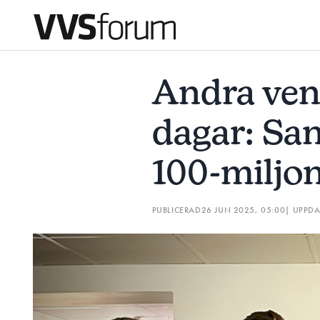
ANDRA VENTAFFÄREN PÅ TVÅ DAGAR: SANDBÄCKENS KÖP
Andra ven
Prenumerera
dagar: Sa
Hantera prenumeration
100-miljo
Lediga jobb
PUBLICERAD
26 JUN 2025, 05:00
| UPPD
Annonsera
Läs E-tidningen
Om tidningen
Kontakt