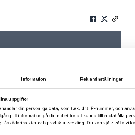
v och få nyheter, tips och bevakningar rakt ner i
Information
Reklaminställningar
ina uppgifter
handlar din personliga data, som t.ex. ditt IP-nummer, och anv
illgång till information på din enhet för att kunna tillhandahålla pe
, åskådarinsikter och produktutveckling. Du kan själv välja vilk
FÖR PRENUM