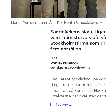
Martin Persson, Martin Åhs, Per Herrlin Sandbäckens, Mart
Sandbäckens slår till ige
ventilationsförvärv på t
Stockholmsfirma som drar
fem anställda.
TEXT
DANIEL PERSSON
daniel.persson@vvsforum.se
Caeli AB är specialister på ven
tidigt under pandemin, våren 
anställda på kontoret i Nack
Intäkterna har ökat stadigt var
LÄS OCKSÅ: