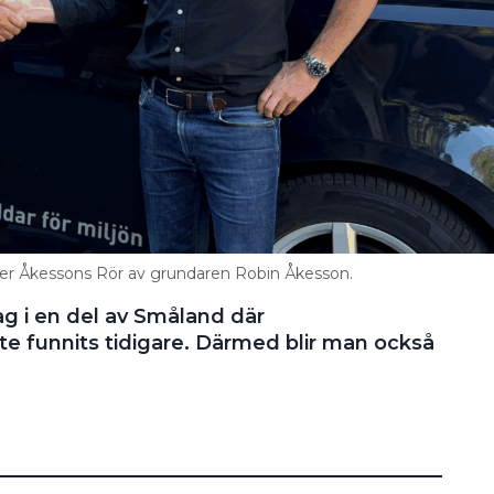
r Åkessons Rör av grundaren Robin Åkesson.
g i en del av Småland där
te funnits tidigare. Därmed blir man också