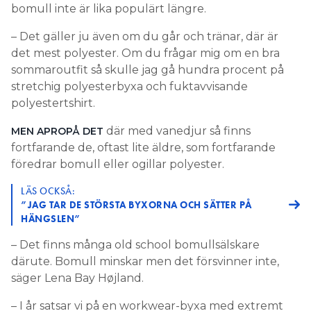
bomull inte är lika populärt längre.
– Det gäller ju även om du går och tränar, där är
det mest polyester. Om du frågar mig om en bra
sommaroutfit så skulle jag gå hundra procent på
stretchig polyesterbyxa och fuktavvisande
polyestertshirt.
där med vanedjur så finns
MEN APROPÅ DET
fortfarande de, oftast lite äldre, som fortfarande
föredrar bomull eller ogillar polyester.
LÄS OCKSÅ:
”JAG TAR DE STÖRSTA BYXORNA OCH SÄTTER PÅ
HÄNGSLEN”
– Det finns många old school bomullsälskare
därute. Bomull minskar men det försvinner inte,
säger Lena Bay Højland.
– I år satsar vi på en workwear-byxa med extremt