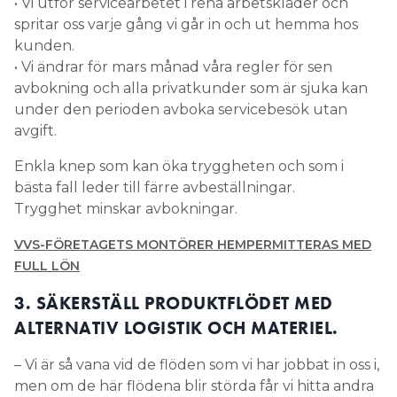
• Vi utför servicearbetet i rena arbetskläder och
spritar oss varje gång vi går in och ut hemma hos
kunden.
• Vi ändrar för mars månad våra regler för sen
avbokning och alla privatkunder som är sjuka kan
under den perioden avboka servicebesök utan
avgift.
Enkla knep som kan öka tryggheten och som i
bästa fall leder till färre avbeställningar.
Trygghet minskar avbokningar.
VVS-FÖRETAGETS MONTÖRER HEMPERMITTERAS MED
FULL LÖN
3. SÄKERSTÄLL PRODUKTFLÖDET MED
ALTERNATIV LOGISTIK OCH MATERIEL.
– Vi är så vana vid de flöden som vi har jobbat in oss i,
men om de här flödena blir störda får vi hitta andra