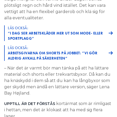
plötsligt regn och hård vind istället. Det kan vara
vettigt att ha en flexibel garderob och klä sig för
alla eventualiteter.
LÄS OCKSÅ:
“I DAG SER ARBETSKLÄDER MER UT SOM MODE- ELLER
SPORTPLAGG”
LÄS OCKSÅ:
ARBETSGIVARNA OM SHORTS PÅ JOBBET: ”VI GÖR
ALDRIG AVKALL PÅ SÄKERHETEN”
– När det är varmt bör man tänka på att ha lättare
material och shorts eller trekvartsbyxor. Då kan du
ha knäskydd i dem så att du kan ha långbyxor som
ger skydd men ändå en lättare version, säger Lena
Bay Højland.
kortärmat som är rimligast
UPPTILL ÄR DET FÖRSTÅS
i hettan, men det är klokast att ha med sig flera
lager.