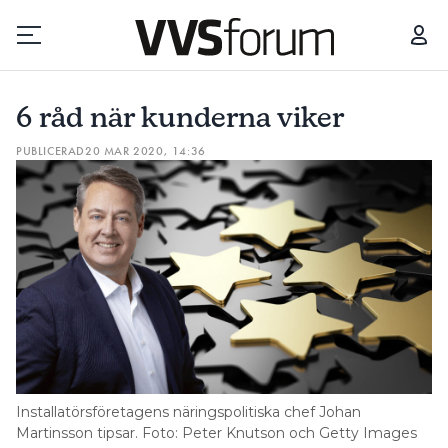
6 RÅD NÄR KUNDERNA VIKER
6 råd när kunderna viker
Prenumerera
PUBLICERAD
20 MAR 2020, 14:36
Hantera prenumeration
Lediga jobb
Annonsera
Läs E-tidningen
Installatörsföretagens näringspolitiska chef Johan
Om tidningen
Martinsson tipsar. Foto: Peter Knutson och Getty Images
Kontakt