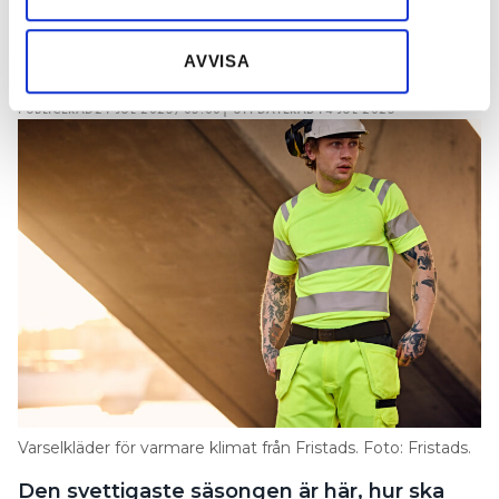
information som du har tillhandahållit eller som de har
arbetsplagg: ”Vissa har
samlat in när du har använt deras tjänster.
AVVISA
piratbyxor året om”
PUBLICERAD
21 JUL 2025, 05:00
| UPPDATERAD
14 JUL 2025
Varselkläder för varmare klimat från Fristads. Foto: Fristads.
Den svettigaste säsongen är här, hur ska