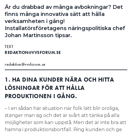
Information om GDPR
Är du drabbad av många avbokningar? Det
finns många innovativa sätt att hålla
Search for:
verksamheten i gång!
Installatörsföretagens näringspolitiska chef
Johan Martinsson tipsar.
SEARCH
TEXT
REDAKTION@VVSFORUM.SE
redaktion@vvsforum.se
1. HA DINA KUNDER NÄRA OCH HITTA
LÖSNINGAR FÖR ATT HÅLLA
PRODUKTIONEN I GÅNG.
– I en sådan här situation när folk lätt blir oroliga,
stänger man sig och det är svårt att tänka på alla
möjligheter som kan uppstå. Men det är inte bra att
hamna i produktionsbortfall. Ring kunden och ge