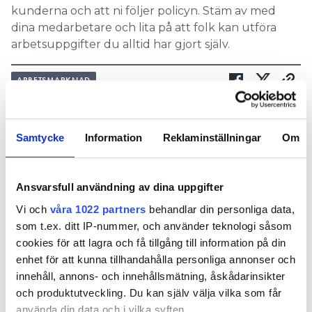
kunderna och att ni följer policyn. Stäm av med
dina medarbetare och lita på att folk kan utföra
arbetsuppgifter du alltid har gjort själv.
ARBETSMARKNAD
Nyhetsbrev
Samtycke
Information
Reklaminställningar
Om
Prenumerera på vårt nyhetsbrev och få nyheter, tips
och bevakningar rakt ner i inkorgen
Ansvarsfull användning av dina uppgifter
Vi och
våra 1022 partners
behandlar din personliga data,
som t.ex. ditt IP-nummer, och använder teknologi såsom
cookies för att lagra och få tillgång till information på din
enhet för att kunna tillhandahålla personliga annonser och
innehåll, annons- och innehållsmätning, åskådarinsikter
och produktutveckling. Du kan själv välja vilka som får
använda din data och i vilka syften.