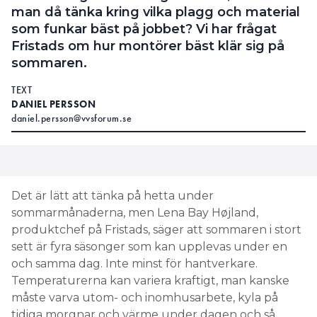
man då tänka kring vilka plagg och material
som funkar bäst på jobbet? Vi har frågat
Fristads om hur montörer bäst klär sig på
sommaren.
TEXT
DANIEL PERSSON
daniel.persson@vvsforum.se
Det är lätt att tänka på hetta under
sommarmånaderna, men Lena Bay Højland,
produktchef på Fristads, säger att sommaren i stort
sett är fyra säsonger som kan upplevas under en
och samma dag. Inte minst för hantverkare.
Temperaturerna kan variera kraftigt, man kanske
måste varva utom- och inomhusarbete, kyla på
tidiga morgnar och värme under dagen och så