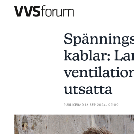
SPÄNNINGSSATTA KLIPPTA KABLAR: LARM- OCH VENTILA
Spännings
Prenumerera
kablar: L
Hantera prenumeration
ventilati
Lediga jobb
utsatta
Annonsera
PUBLICERAD
16 SEP 2024, 05:00
Läs E-tidningen
Om tidningen
Kontakt