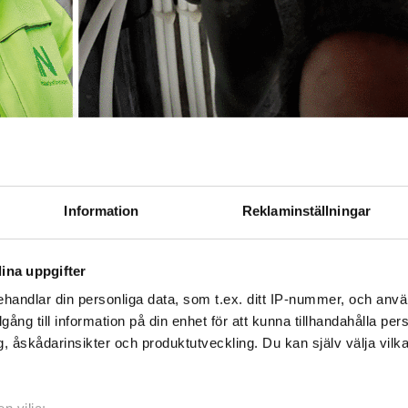
ard Lindberg larmar om faran i
ventilationsmontörer löper större risk än
r lättare att upptäcka om det är något
Information
Reklaminställningar
ina uppgifter
handlar din personliga data, som t.ex. ditt IP-nummer, och anv
av olika yrkesgrupper, där exempelvis
LIGEN
illgång till information på din enhet för att kunna tillhandahålla pe
ker och larmtekniker drar mängder av kablar på
, åskådarinsikter och produktutveckling. Du kan själv välja vilk
e nya nya och äldre anläggningar kan det finnas
 vissa fall går det ut full spänning på dessa
om kablarna dessutom är avklippta, vilket utgör en