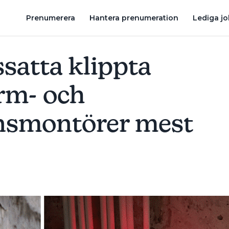
TIONSMONTÖRER MEST UTSATTA
KLÄDJÄTTEN OM SOMMARENS A
Prenumerera
Hantera prenumeration
Lediga j
satta klippta
arm- och
onsmontörer mest