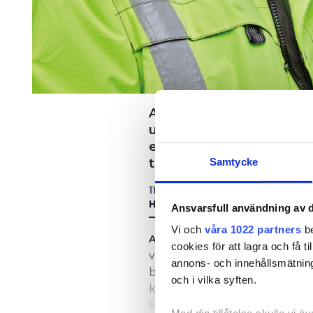
Arbetsmiljöexperten Rick
undertaken. Han tror att 
elektriker. ”De kanske ha
Samtycke
tokigt.”
TEXT
HJALMAR INSULANDER
Ansvarsfull användning av d
Vi och
våra 1022 partners
be
ARBETE I UNDERTAK SKER DAG
cookies för att lagra och få t
ventilationstekniker, elektri
annons- och innehållsmätning
befintliga kabelstegar. I båd
och i vilka syften.
kablar som inte används. Men i
kablar. Allvarligast blir det 