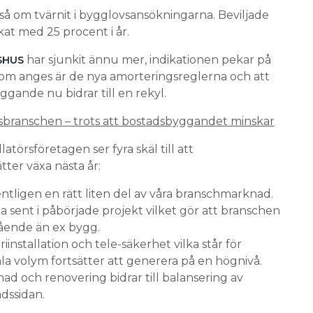
så om tvärnit i bygglovsansökningarna. Beviljade
at med 25 procent i år.
har sjunkit ännu mer, indikationen pekar på
SHUS
som anges är de nya amorteringsreglerna och att
gande nu bidrar till en rekyl.
onsbranschen – trots att bostadsbyggandet minskar
törsföretagen ser fyra skäl till att
tter växa nästa år:
entligen en rätt liten del av våra branschmarknad.
ta sent i påbörjade projekt vilket gör att branschen
ående än ex bygg.
iinstallation och tele-säkerhet vilka står för
ala volym fortsätter att generera på en högnivå.
 och renovering bidrar till balansering av
ssidan.