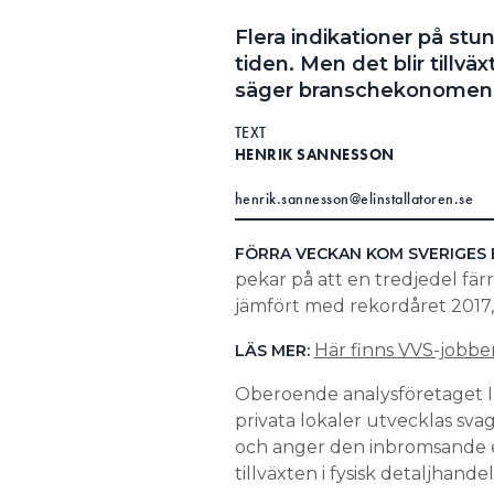
Flera indikationer på st
tiden. Men det blir tillvä
säger branschekonomen 
TEXT
HENRIK SANNESSON
henrik.sannesson@elinstallatoren.se
FÖRRA VECKAN KOM SVERIGES 
pekar på att en tredjedel fä
jämfört med rekordåret 2017,
Här finns VVS-jobbe
LÄS MER:
Oberoende analysföretaget In
privata lokaler utvecklas svagt
och anger den inbromsande e
tillväxten i fysisk detaljhande