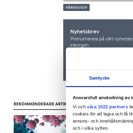
NÄRINGSLIV
Nyhetsbrev
Prenumerera på vårt nyhetsbre
inkorgen
Samtycke
Ansvarsfull användning av d
REKOMMENDERADE ARTIKLAR
Vi och
våra 1022 partners
be
cookies för att lagra och få t
annons- och innehållsmätning
och i vilka syften.