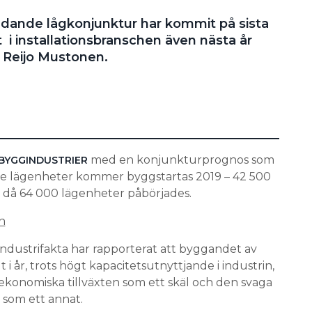
undande lågkonjunktur har kommit på sista
xt i installationsbranschen även nästa år
Reijo Mustonen.
med en konjunkturprognos som
BYGGINDUSTRIER
rre lägenheter kommer byggstartas 2019 – 42 500
 då 64 000 lägenheter påbörjades.
n
dustrifakta har rapporterat att byggandet av
 i år, trots högt kapacitetsutnyttjande i industrin,
konomiska tillväxten som ett skäl och den svaga
l som ett annat.