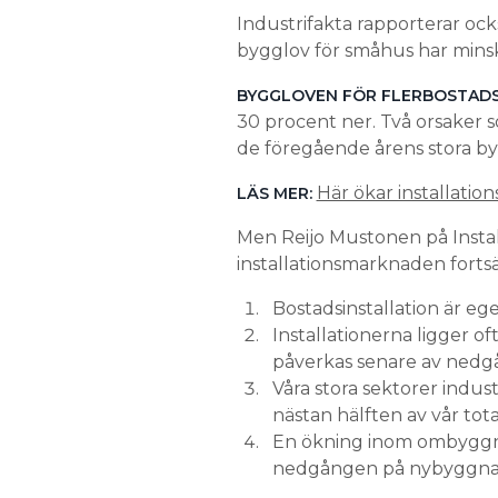
Industrifakta rapporterar ock
bygglov för småhus har minsk
BYGGLOVEN FÖR FLERBOSTAD
30 procent ner. Två orsaker 
de föregående årens stora byg
Här ökar installati
LÄS MER:
Men Reijo Mustonen på Installa
installationsmarknaden fortsä
Bostadsinstallation är eg
Installationerna ligger of
påverkas senare av nedg
Våra stora sektorer industr
nästan hälften av vår tot
En ökning inom ombyggnad
nedgången på nybyggnad