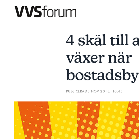
4 SKÄL TILL ATT INSTALLATION VÄXER NÄR BOSTADSBYGG
4 skäl till 
Prenumerera
växer när
Hantera prenumeration
bostadsby
Lediga jobb
PUBLICERAD
8 NOV 2018, 10:45
Annonsera
Läs E-tidningen
Om tidningen
Kontakt