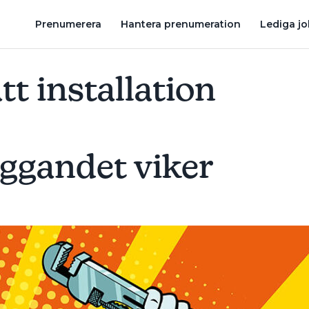
ANDET VIKER
3 STORBOLAG OM HUR DE TACKLAT PANDEMIN
Prenumerera
Hantera prenumeration
Lediga j
att installation
ggandet viker