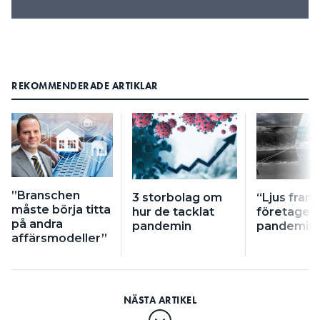
REKOMMENDERADE ARTIKLAR
”Branschen
3 storbolag om
“Ljus framt
måste börja titta
hur de tacklat
företagen 
på andra
pandemin
pandemin
affärsmodeller”