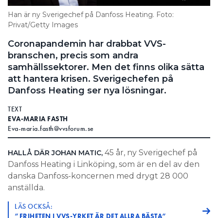
Information om GDPR
Han är ny Sverigechef på Danfoss Heating. Foto:
Privat/Getty Images
Search for:
Coronapandemin har drabbat VVS-
branschen, precis som andra
samhällssektorer. Men det finns olika sätta
SEARCH
att hantera krisen. Sverigechefen på
Danfoss Heating ser nya lösningar.
TEXT
EVA-MARIA FASTH
Eva-maria.fasth@vvsforum.se
45 år, ny Sverigechef på
HALLÅ DÄR JOHAN MATIC,
Danfoss Heating i Linköping, som är en del av den
danska Danfoss-koncernen med drygt 28 000
anställda.
LÄS OCKSÅ:
”FRIHETEN I VVS-YRKET ÄR DET ALLRA BÄSTA”