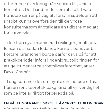
erfarenhetsöverföring från seniora till juniora
konsulter. Det handlar dels om att ta till vara
kunskap som är på väg att försvinna, dels om att
snabbt kunna överföra den till de yngre
konsulterna som är otåligare än tidigare med att
fort utvecklas.
Tiden från nyutexaminerad civilingenjör till först
lönsam och sedan ledande konsult behöver bli
kortare. Branschen borde därför driva på för att
praktikperioder införs i ingenjörsutbildningen för
att ge studenterna arbetslivserfarenhet, anser
David Cramér.
– I dag kommer de som nyutexaminerade oftast
från en rent teoretisk bakgrund till en verklighet
som de inte är riktigt förberedda på.
EN VÄLFUNGERANDE MODELL ÄR YRKESUTBILDNINGAR
där nästan halva utbildningstiden är praktik.