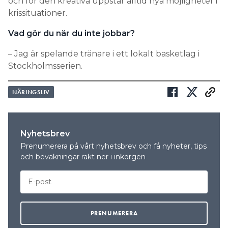
och för den kreativa uppstår alltid nya möjligheter i
krissituationer.
Vad gör du när du inte jobbar?
– Jag är spelande tränare i ett lokalt basketlag i
Stockholmsserien.
NÄRINGSLIV
Nyhetsbrev
Prenumerera på vårt nyhetsbrev och få nyheter, tips
och bevakningar rakt ner i inkorgen