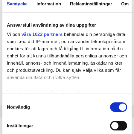
David Cramér, analyschef på Innovationsföretagen.
Samtycke
Information
Reklaminställningar
Om
Fotomontage Marie Sundberg
Fasta priser och praktik under
Ansvarsfull användning av dina uppgifter
civilingenjörsutbildningen är svar på några
Vi och
våra 1022 partners
behandlar din personliga data,
av teknikkonsultbranschens största
som t.ex. ditt IP-nummer, och använder teknologi såsom
utmaningar. Innovationsföretagens
cookies för att lagra och få tillgång till information på din
analyschef David Cramér förklarar hur.
enhet för att kunna tillhandahålla personliga annonser och
Samtidigt presenterar VVS-Forum listan
innehåll, annons- och innehållsmätning, åskådarinsikter
med Sveriges största VVS-konsulter.
och produktutveckling. Du kan själv välja vilka som får
TEXT
använda din data och i vilka syften.
KLAS SÖRBO
Med din tillåtelse skulle vi även vilja:
klas.sorbo@vvsforum.se
Samla in information om din geografiska plats
Samtyckesval
Nödvändig
som kan ha en noggrannhet på upp till flera meter
Identifiera din enhet genom att aktivt skanna den
för specifika kännetecken (fingeravtryck)
Inställningar
TEKNIKKONSULTFÖRETAGEN OMSATTE 46 MILJARDER
Ta reda på mer om hur dina personliga uppgifter
kronor i Sverige 2018, enligt bransch- och