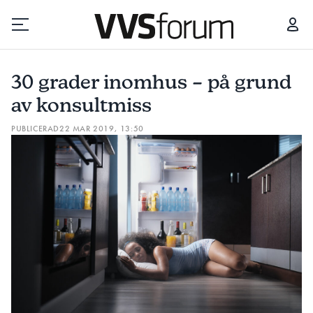
30 GRADER INOMHUS – PÅ GRUND AV KONSULTMISS
30 grader inomhus – på grund
Prenumerera
av konsultmiss
PUBLICERAD
22 MAR 2019, 13:50
Hantera prenumeration
Lediga jobb
Annonsera
Läs E-tidningen
Om tidningen
Kontakt