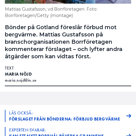
Mattias Gustafsson, vd Borrföretagen. Foto:
Borrföretagen/Getty (montage)
Bönder på Gotland föreslår förbud mot
bergvärme. Mattias Gustafsson på
branschorganisationen Borrföretagen
kommenterar förslaget – och lyfter andra
åtgärder som kan vidtas först.
TEXT
MARIA NÖJD
maria.nojd@in.se
LÄS OCKSÅ:
FÖRSLAGET FRÅN BÖNDERNA: FÖRBJUD BERGVÄRME
EXPERTEN SVARAR:
KAN ETT NYTT BORRHÅL PÅVERKA GRANNENS