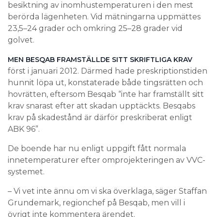
besiktning av inomhustemperaturen i den mest
berörda lägenheten. Vid mätningarna uppmättes
23,5–24 grader och omkring 25–28 grader vid
golvet.
MEN BESQAB FRAMSTÄLLDE SITT SKRIFTLIGA KRAV
först i januari 2012. Därmed hade preskriptionstiden
hunnit löpa ut, konstaterade både tingsrätten och
hovrätten, eftersom Besqab “inte har framställt sitt
krav snarast efter att skadan upptäckts. Besqabs
krav på skadestånd är därför preskriberat enligt
ABK 96”.
De boende har nu enligt uppgift fått normala
innetemperaturer efter omprojekteringen av VVC-
systemet.
– Vi vet inte ännu om vi ska överklaga, säger Staffan
Grundemark, regionchef på Besqab, men vill i
övrigt inte kommentera ärendet.