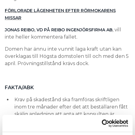
FÖRLORADE LÄGENHETEN EFTER RÖRMOKARENS
MISSAR
, vill
JONAS REIBO, VD PÅ REIBO INGENJÖRSFIRMA AB
inte heller kommentera fallet.
Domen har ännu inte vunnit laga kraft utan kan
överklagas till Högsta domstolen till och med den 5
april. Prövningstillstånd krävs dock.
FAKTA/ABK
Krav på skadestånd ska framföras skriftligen
inom tre månader efter det att beställaren fått
skälig anledning att anta att konsulten är
ansvarig för skadan, dock senast nio månader
efter det att beställaren fått kännedom om