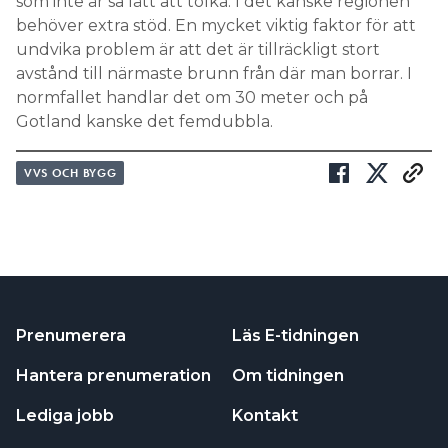
som inte är så lätt att tolka. I det kanske regionen
behöver extra stöd. En mycket viktig faktor för att
undvika problem är att det är tillräckligt stort
avstånd till närmaste brunn från där man borrar. I
normfallet handlar det om 30 meter och på
Gotland kanske det femdubbla.
VVS OCH BYGG
Prenumerera
Läs E-tidningen
Hantera prenumeration
Om tidningen
Lediga jobb
Kontakt