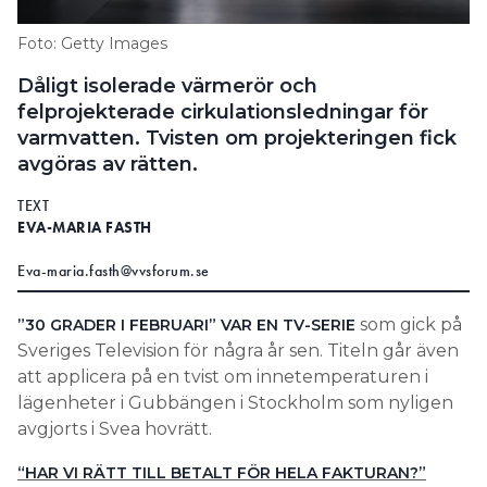
Information om GDPR
Foto: Getty Images
Search for:
Dåligt isolerade värmerör och
felprojekterade cirkulationsledningar för
varmvatten. Tvisten om projekteringen fick
avgöras av rätten.
SEARCH
TEXT
EVA-MARIA FASTH
Eva-maria.fasth@vvsforum.se
som gick på
”30 GRADER I FEBRUARI” VAR EN TV-SERIE
Sveriges Television för några år sen. Titeln går även
att applicera på en tvist om innetemperaturen i
lägenheter i Gubbängen i Stockholm som nyligen
avgjorts i Svea hovrätt.
“HAR VI RÄTT TILL BETALT FÖR HELA FAKTURAN?”