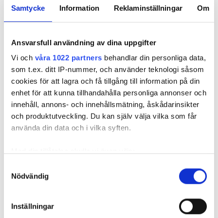
skadan.
Samtycke
Information
Reklaminställningar
Om
Tio år är den yttersta gränsen för när konsulten
kan ha ansvar, men bara om beställaren har
framställt krav i tid enligt fristerna ovan.
Ansvarsfull användning av dina uppgifter
Källa: ABK 09 och entreprenadjurist Fredrik
Vi och
våra 1022 partners
behandlar din personliga data,
Mejhert, Installatörsföretagen.
som t.ex. ditt IP-nummer, och använder teknologi såsom
cookies för att lagra och få tillgång till information på din
enhet för att kunna tillhandahålla personliga annonser och
VVS OCH BYGG
innehåll, annons- och innehållsmätning, åskådarinsikter
och produktutveckling. Du kan själv välja vilka som får
använda din data och i vilka syften.
Nyhetsbrev
Prenumerera på vårt nyhetsbrev och få nyheter, tips
Med din tillåtelse skulle vi även vilja:
och bevakningar rakt ner i inkorgen
Samla in information om din geografiska plats
Samtyckesval
Nödvändig
som kan ha en noggrannhet på upp till flera meter
Identifiera din enhet genom att aktivt skanna den
för specifika kännetecken (fingeravtryck)
Inställningar
Ta reda på mer om hur dina personliga uppgifter