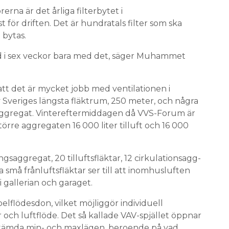
rna är det årliga filterbytet i
 för driften. Det är hundratals filter som ska
 bytas.
tid i sex veckor bara med det, säger Muhammet
tt det är mycket jobb med ventilationen i
av Sveriges längsta fläktrum, 250 meter, och några
ggregat. Vintereftermiddagen då VVS-Forum är
örre aggregaten 16 000 liter tilluft och 16 000
aggregat, 20 tilluftsfläktar, 12 cirkulationsagg­
 små frånluftsfläktar ser till att inomhusluften
i gallerian och garaget.
el­flödesdon, vilket möjliggör individuell
och luftflöde. Det så kallade VAV-spjället öppnar
tämda min- och maxlägen, beroende på vad