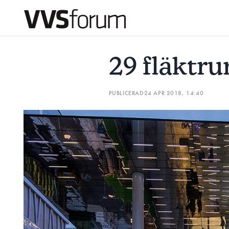
29 FLÄKTRUM FIXAR KLIMATET
OVK-VARNINGEN: ”ÅTGÄ
29 fläktru
Prenumerera
PUBLICERAD
24 APR 2018, 14:40
Hantera prenumeration
Lediga jobb
Annonsera
Läs E-tidningen
Om tidningen
Kontakt