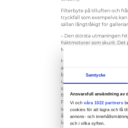
Filterbyte på tilluften och fr
tryckfall som exempelvis kan
sällan långtråkigt för galleria
– Den största utmaningen hit
fläktmotorer som skurit. Det
Marika Ågren, vice driftledar
Hon och Muhammet Uludag 
att de haft ett digert jobb me
byta motorerna. Det gäller a
Samtycke
ur och i ventilationsaggrega
snabbt, samtidigt som verks
Ansvarsfull användning av d
flyter på som vanligt.
Frånluftsaggregaten sitter h
Vi och
våra 1022 partners
be
så där krävs stege eller lift vid
cookies för att lagra och få t
åtgärder. Varje motor har en
annons- och innehållsmätning
leveranstid på cirka sex vecko
och i vilka syften.