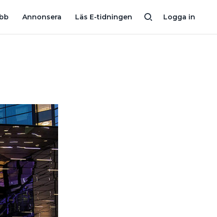
ATION”
MILJARDBOLAGETS GRUNDARE: ”DET BLEV EN FRAMGÅ
obb
Annonsera
Läs E-tidningen
Logga in