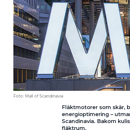
Information om GDPR
Search for:
SEARCH
Foto: Mall of Scandinavia
Fläktmotorer som skär, by
energioptimering – utman
Scandinavia. Bakom kuliss
fläktrum.