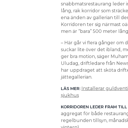
snabbmatsrestaurang leder in 
lång, rak korridor som sträcke
ena änden av gallerian till de
Korridoren ter sig närmast oä
men är “bara” 500 meter lång
– Här går vi flera gånger om d
suckar lite över det ibland, 
ger bra motion, säger Muha
Uludag, driftledare från New
har upp­draget att sköta drift
jättegallerian.
Installerar guldventi
LÄS MER:
sjukhus
KORRIDOREN LEDER FRAM TILL
aggregat för både restaurang
regelbunden tillsyn, månadsk
vintern).