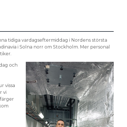
na tidiga vardagseftermiddag i Nordens största
ndinavia i Solna norr om Stockholm. Mer personal
tiker.
dag och
r vissa
 vi
färger
akom