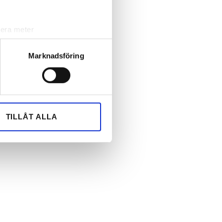
lera meter
ryck)
ljsektionen
. Du kan ändra
Marknadsföring
andahålla funktioner för
n information från din enhet
 tur kombinera informationen
TILLÅT ALLA
deras tjänster.