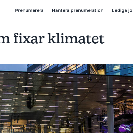
RDER FÖR ENERGIBESPARING GÅR STICK I STÄV MED GOD VENTIL
Prenumerera
Hantera prenumeration
Lediga j
m fixar klimatet