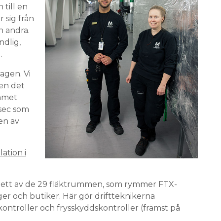
till en
r sig från
n andra.
ndlig,
.
agen. Vi
men det
mmet
sec som
en av
lation i
ett av de 29 fläktrummen, som rymmer FTX-
er och butiker. Här gör driftteknikerna
ontroller och frysskyddskontroller (främst på