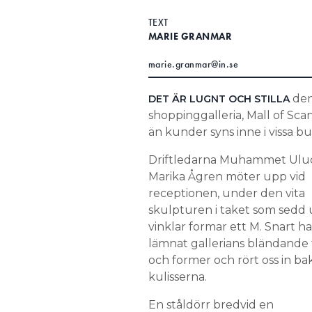
TEXT
MARIE GRANMAR
marie.granmar@in.se
den
DET ÄR LUGNT OCH STILLA
shoppinggalleria, Mall of Sca
än kunder syns inne i vissa bu
Driftledarna Muhammet Ulu
Marika Ågren möter upp vid
receptionen, under den vita
skulpturen i taket som sedd u
vinklar formar ett M. Snart har
lämnat gallerians bländande 
och former och rört oss in b
kulisserna.
En ståldörr bredvid en