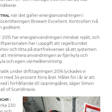
ndikerar.
när det gäller energianvändningen i
NTRAL
öcertifieringen Breeam Excellent. Kontrollen två
an godkänt.
2015 har energianvändningen minskat rejält, och
riftpersonalen har i uppgift att regelbundet
hov och titta på startfrekvenser så att systemen
är att minimera användningen av fjärrkyla och
kyla och egen värmeåtervinning.
matik under drifttagningen 2016 lyckades vi
ed 34 procent förra året. Målet för i år är att
rad i förhållande till öppningsåret, säger Simon
all of Scandinavia.
i
NGAR
irka 230
er och