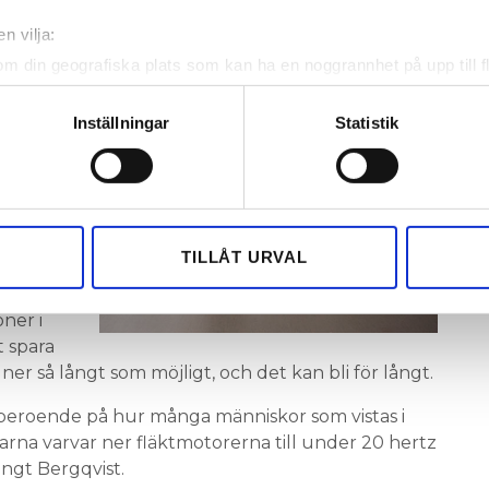
n vilja:
om din geografiska plats som kan ha en noggrannhet på upp till f
ill elva
genom att aktivt skanna den för specifika kännetecken (fingeravt
har haft
rsonliga uppgifter behandlas och ställ in dina preferenser i
deta
Inställningar
Statistik
ludag.
ke när som helst från cookie-förklaringen.
e för att anpassa innehållet och annonserna till användarna, tillh
vår trafik. Vi vidarebefordrar även sådana identifierare och anna
T
nnons- och analysföretag som vi samarbetar med. Dessa kan i sin
TILLÅT URVAL
Bengt
har tillhandahållit eller som de har samlat in när du har använt 
ort
ner i
t spara
er så långt som möjligt, och det kan bli för långt.
 beroende på hur många människor som vistas i
arna varvar ner fläktmotorerna till under 20 hertz
ngt Bergqvist.