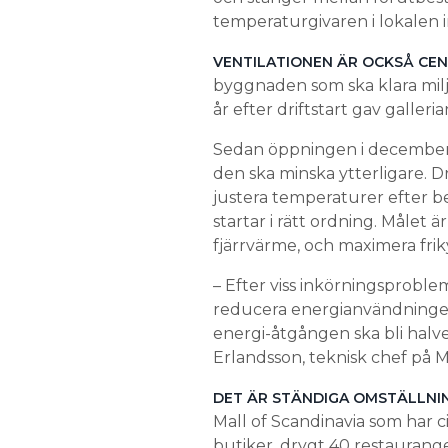
temperaturgivaren i lokalen i
VENTILATIONEN ÄR OCKSÅ CE
byggnaden som ska klara milj
år efter driftstart gav galleri
Sedan öppningen i december 
den ska minska ytterligare. D
justera temperaturer efter be
startar i rätt ordning. Målet 
fjärrvärme, och maximera fri
– Efter viss inkörningsproble
reducera energianvändningen m
energi-åtgången ska bli halve
Erlandsson, teknisk chef på M
DET ÄR STÄNDIGA OMSTÄLLNI
Mall of Scandinavia som har c
butiker, drygt 40 restaurang