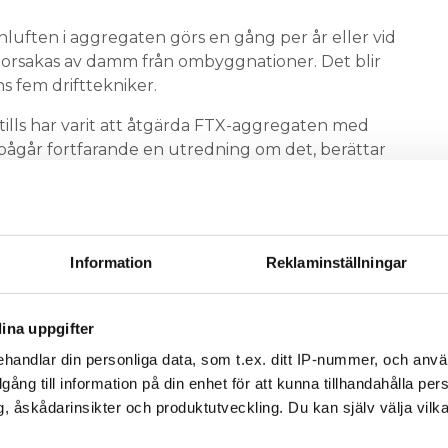
ånluften i aggregaten görs en gång per år eller vid
 orsakas av damm från ombyggnationer. Det blir
ns fem drifttekniker.
tills har varit att åtgärda FTX-aggregaten med
 pågår fortfarande en utredning om det, berättar
e från Newsec.
berättar
d att
tt koppla
Information
Reklaminställningar
ten
amheten
ina uppgifter
ögt upp,
handlar din personliga data, som t.ex. ditt IP-nummer, och anv
 alla
illgång till information på din enhet för att kunna tillhandahålla pe
, åskådarinsikter och produktutveckling. Du kan själv välja vilk
r, så det