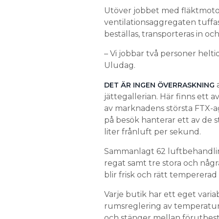
Utöver jobbet med fläktmotore
ventilationsaggregaten tuffast
beställas, transporteras in och
– Vi jobbar två personer hel
Uludag.
a
DET ÄR INGEN ÖVERRASKNING
jättegallerian. Här finns ett 
av marknadens största FTX-a
på besök hanterar ett av de st
liter frånluft per sekund.
Sammanlagt 62 luftbehandlings
regat samt tre stora och några
blir frisk och rätt tempererad 
Varje butik har ett eget variab
rumsreglering av temperatur 
och stänger mellan förutbes