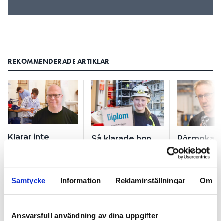
REKOMMENDERADE ARTIKLAR
Klarar inte
Så klarade hon
Rörmokarl
branschprovet:
branschprovet:
”Skolorna 
”Lärlingarna är
”Våga säga ifrån
dåliga”
sämre
till företaget”
förberedda än
Samtycke
Information
Reklaminställningar
Om
någonsin”
Ansvarsfull användning av dina uppgifter