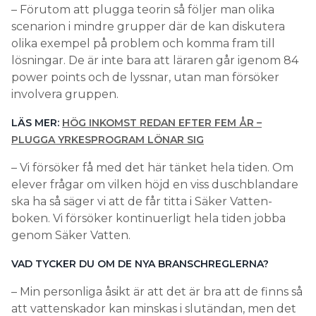
– Förutom att plugga teorin så följer man olika
scenarion i mindre grupper där de kan diskutera
olika exempel på problem och komma fram till
lösningar. De är inte bara att läraren går igenom 84
power points och de lyssnar, utan man försöker
involvera gruppen.
LÄS MER:
HÖG INKOMST REDAN EFTER FEM ÅR –
PLUGGA YRKESPROGRAM LÖNAR SIG
– Vi försöker få med det här tänket hela tiden. Om
elever frågar om vilken höjd en viss duschblandare
ska ha så säger vi att de får titta i Säker Vatten-
boken. Vi försöker kontinuerligt hela tiden jobba
genom Säker Vatten.
VAD TYCKER DU OM DE NYA BRANSCHREGLERNA?
– Min personliga åsikt är att det är bra att de finns så
att vattenskador kan minskas i slutändan, men det