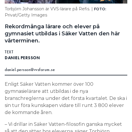
Information om GDPR
Torbjörn Johansson är VVS-lärare på Refis. |
FOTO:
Privat/Getty Images
Search for:
Rekordmånga lärare och elever på
gymnasiet utbildas i Säker Vatten den här
vårterminen.
SEARCH
TEXT
DANIEL PERSSON
daniel.persson@vvsforum.se
Enligt Säker Vatten kommer över 100
gymnasielärare att utbildas i de nya
branschreglerna under det första kvartalet. De ska i
sin tur föra kunskapen vidare till runt 3 800 elever
de kommande åren.
– Vi drillar in Säker Vatten-filosofin ganska mycket
så att den sitter hos eleverna, säger Torbjörn