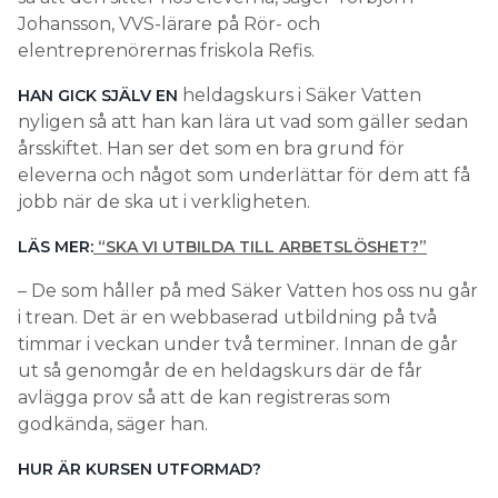
Johansson, VVS-lärare på Rör- och
elentreprenörernas friskola Refis.
heldagskurs i Säker Vatten
HAN GICK SJÄLV EN
nyligen så att han kan lära ut vad som gäller sedan
årsskiftet. Han ser det som en bra grund för
eleverna och något som underlättar för dem att få
jobb när de ska ut i verkligheten.
LÄS MER:
“SKA VI UTBILDA TILL ARBETSLÖSHET?”
– De som håller på med Säker Vatten hos oss nu går
i trean. Det är en webbaserad utbildning på två
timmar i veckan under två terminer. Innan de går
ut så genomgår de en heldagskurs där de får
avlägga prov så att de kan registreras som
godkända, säger han.
HUR ÄR KURSEN UTFORMAD?