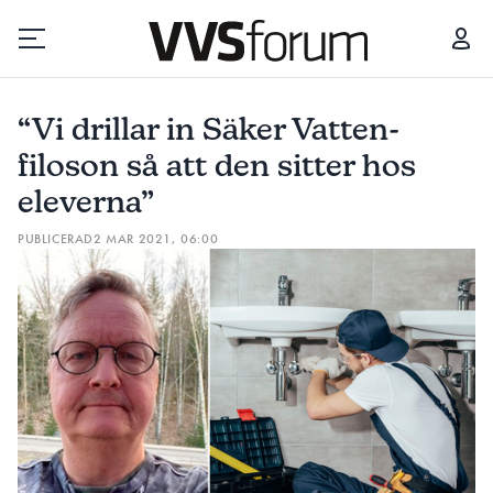
“VI DRILLAR IN SÄKER VATTEN-FILOSON SÅ ATT DEN SITTER HOS ELEVERNA”
“Vi drillar in Säker Vatten-
Prenumerera
filoson så att den sitter hos
eleverna”
Hantera prenumeration
PUBLICERAD
2 MAR 2021, 06:00
Lediga jobb
Annonsera
Läs E-tidningen
Om tidningen
Kontakt