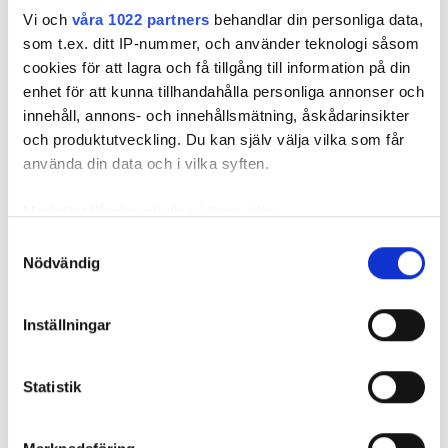
Vi och
våra 1022 partners
behandlar din personliga data,
som t.ex. ditt IP-nummer, och använder teknologi såsom
Klarar inte branschprovet:
cookies för att lagra och få tillgång till information på din
enhet för att kunna tillhandahålla personliga annonser och
”Lärlingarna är sämre
innehåll, annons- och innehållsmätning, åskådarinsikter
förberedda än någonsin”
och produktutveckling. Du kan själv välja vilka som får
använda din data och i vilka syften.
PUBLICERAD
30 MAR 2026, 05:12
Med din tillåtelse skulle vi även vilja:
Samla in information om din geografiska plats
Samtyckesval
Nödvändig
som kan ha en noggrannhet på upp till flera meter
Identifiera din enhet genom att aktivt skanna den
för specifika kännetecken (fingeravtryck)
Inställningar
Ta reda på mer om hur dina personliga uppgifter
behandlas och ställ in dina preferenser i
detaljsektionen
.
Statistik
Du kan ändra eller dra tillbaka ditt samtycke när som
helst från cookie-förklaringen.