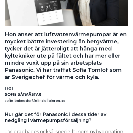
Information om GDPR
Search for:
Hon anser att luftvattenvärmepumpar är en
mycket bättre investering än bergvärme,
SEARCH
tycker det är jätteroligt att hänga med
kyltekniker ute på fältet och har mer eller
mindre vuxit upp på sin arbetsplats
Panasonic. Vi har träffat Sofia Törnlöf som
är Sverigechef för värme och kyla.
TEXT
SOFIE BÅTMÄSTAR
sofie.batmastar@elinstallatoren.se
Hur går det för Panasonic i dessa tider av
nedgång i värmepumpsförsäljning?
– Vi drabbades också, speciellt inom nybyggnation.