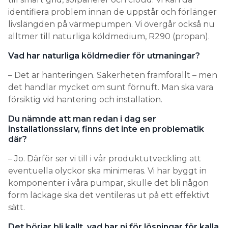
identifiera problem innan de uppstår och förlänger
livslängden på värmepumpen. Vi övergår också nu
alltmer till naturliga köldmedium, R290 (propan).
Vad har naturliga köldmedier för utmaningar?
– Det är hanteringen. Säkerheten framförallt – men
det handlar mycket om sunt förnuft. Man ska vara
försiktig vid hantering och installation.
Du nämnde att man redan i dag ser
installationsslarv, finns det inte en problematik
där?
– Jo. Därför ser vi till i vår produktutveckling att
eventuella olyckor ska minimeras. Vi har byggt in
komponenter i våra pumpar, skulle det bli någon
form läckage ska det ventileras ut på ett effektivt
sätt.
Det börjar bli kallt, vad har ni för lösningar för kalla