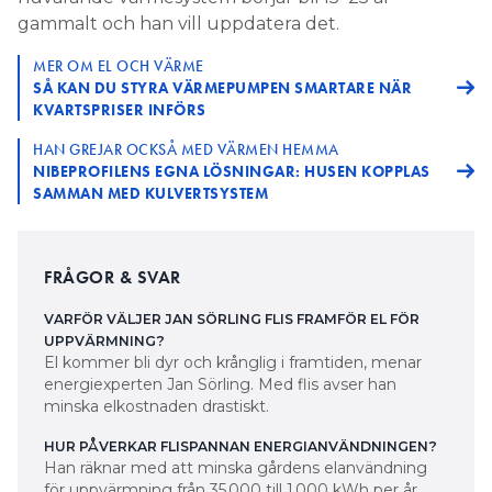
gammalt och han vill uppdatera det.
MER OM EL OCH VÄRME
SÅ KAN DU STYRA VÄRMEPUMPEN SMARTARE NÄR
KVARTSPRISER INFÖRS
HAN GREJAR OCKSÅ MED VÄRMEN HEMMA
NIBEPROFILENS EGNA LÖSNINGAR: HUSEN KOPPLAS
SAMMAN MED KULVERTSYSTEM
FRÅGOR & SVAR
VARFÖR VÄLJER JAN SÖRLING FLIS FRAMFÖR EL FÖR
UPPVÄRMNING?
El kommer bli dyr och krånglig i framtiden, menar
energiexperten Jan Sörling. Med flis avser han
minska elkostnaden drastiskt.
HUR PÅVERKAR FLISPANNAN ENERGIANVÄNDNINGEN?
Han räknar med att minska gårdens elanvändning
för uppvärmning från 35 000 till 1 000 kWh per år.