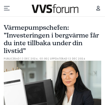
VÄRMEPUMPSCHEFEN: ”INVESTERINGEN I BERGVÄRME FÅR DU INTE TILLBAKA UNDER DIN LIVSTID”
Värmepumpschefen:
Prenumerera
”Investeringen i bergvärme får
du inte tillbaka under din
Hantera prenumeration
livstid”
Lediga jobb
PUBLICERAD
13 DEC 2024, 05:00
| UPPDATERAD
12 DEC 2024
Annonsera
Läs E-tidningen
Om tidningen
Kontakt