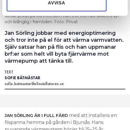
AVVISA
Jan Sörling, energiingenjör som jobbar på Riksbyggen,
satsar privat på flis eftersom han tror elen blir alldeles dyr
och krånglig i framtiden. Foto: Privat
Jan Sörling jobbar med energioptimering
och tror inte på el för att värma varmvatten.
Själv satsar han på flis och han uppmanar
brf:er som helt vill byta fjärrvärme mot
värmepump att tänka till.
TEXT
SOFIE BÅTMÄSTAR
sofie.batmastar@elinstallatoren.se
med att installera en
JAN SÖRLING ÄR I FULL FÄRD
flispanna hemma på gården i Bjursås. Hans
nuvarande värmesystem börjar bli 15–25 år