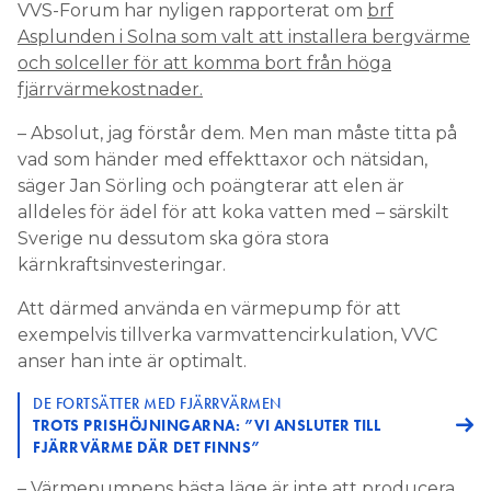
VVS-Forum har nyligen rapporterat om
brf
Asplunden i Solna som valt att installera bergvärme
och solceller för att komma bort från höga
fjärrvärmekostnader.
– Absolut, jag förstår dem. Men man måste titta på
vad som händer med effekttaxor och nätsidan,
säger Jan Sörling och poängterar att elen är
alldeles för ädel för att koka vatten med – särskilt
Sverige nu dessutom ska göra stora
kärnkraftsinvesteringar.
Att därmed använda en värmepump för att
exempelvis tillverka varmvattencirkulation, VVC
anser han inte är optimalt.
DE FORTSÄTTER MED FJÄRRVÄRMEN
TROTS PRISHÖJNINGARNA: ”VI ANSLUTER TILL
FJÄRRVÄRME DÄR DET FINNS”
– Värmepumpens bästa läge är inte att producera