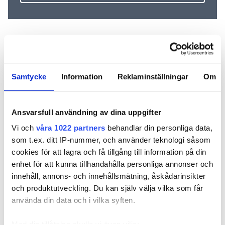
REKOMMENDERADE ARTIKLAR
Samtycke
Information
Reklaminställningar
Om
Ansvarsfull användning av dina uppgifter
Vi och
våra 1022 partners
behandlar din personliga data,
som t.ex. ditt IP-nummer, och använder teknologi såsom
Energiexperten
Värm
Vi behöver
cookies för att lagra och få tillgång till information på din
satsar på
varmvattnet med
”tallriksmo
flispanna:
enhet för att kunna tillhandahålla personliga annonser och
luft i stället för el
för värmev
”Betydligt
innehåll, annons- och innehållsmätning, åskådarinsikter
billigare och
och produktutveckling. Du kan själv välja vilka som får
bättre än el”
använda din data och i vilka syften.
Med din tillåtelse skulle vi även vilja: