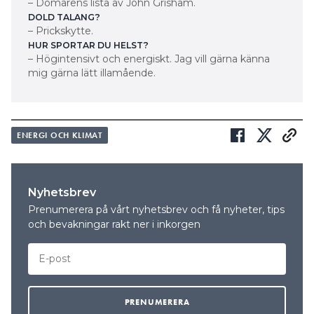
– Domarens lista av John Grisham.
DOLD TALANG?
– Prickskytte.
HUR SPORTAR DU HELST?
– Högintensivt och energiskt. Jag vill gärna känna
mig gärna lätt illamående.
ENERGI OCH KLIMAT
Nyhetsbrev
Prenumerera på vårt nyhetsbrev och få nyheter, tips
och bevakningar rakt ner i inkorgen