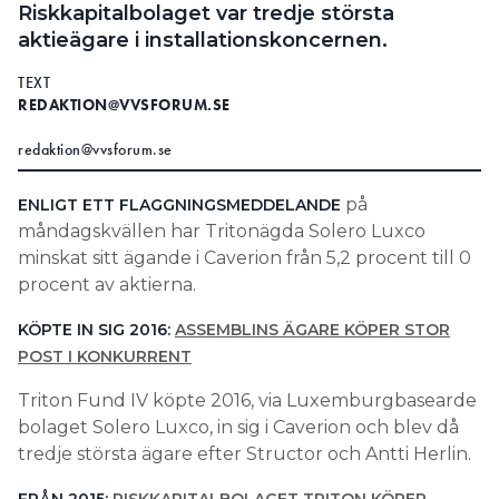
Riskkapitalbolaget var tredje största
Information om GDPR
aktieägare i installationskoncernen.
Search for:
TEXT
REDAKTION@VVSFORUM.SE
redaktion@vvsforum.se
SEARCH
på
ENLIGT ETT FLAGGNINGSMEDDELANDE
måndagskvällen har Tritonägda Solero Luxco
minskat sitt ägande i Caverion från 5,2 procent till 0
procent av aktierna.
KÖPTE IN SIG 2016:
ASSEMBLINS ÄGARE KÖPER STOR
POST I KONKURRENT
Triton Fund IV köpte 2016, via Luxemburgbasearde
bolaget Solero Luxco, in sig i Caverion och blev då
tredje största ägare efter Structor och Antti Herlin.
FRÅN 2015:
RISKKAPITALBOLAGET TRITON KÖPER