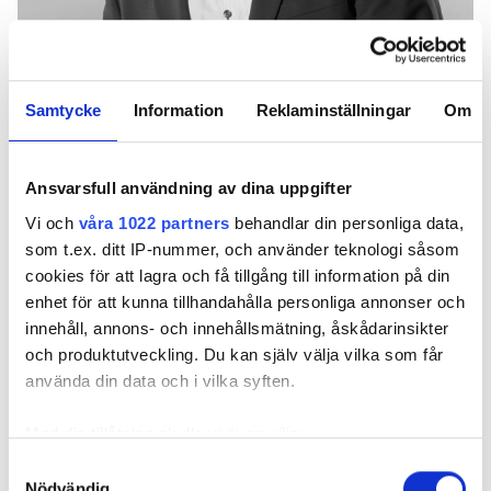
Per Sjöstrand, vd på Instalco,
har trots alla
Samtycke
Information
Reklaminställningar
Om
orosmoln fortfarande fulltecknade orderböcker.
Är vi på väg mot en lågkonjunktur?
Ansvarsfull användning av dina uppgifter
– Det finns flera tecken på att den allmänna
Vi och
våra 1022 partners
behandlar din personliga data,
konjunkturen håller på att mattas av. Inom
som t.ex. ditt IP-nummer, och använder teknologi såsom
installationsbranschen ser vi dock fortsatt hög
cookies för att lagra och få tillgång till information på din
efterfrågan på våra tjänster. Statistik visar dock att
enhet för att kunna tillhandahålla personliga annonser och
tillväxttakten för installationsmarknaden håller på
innehåll, annons- och innehållsmätning, åskådarinsikter
att planas ut, men då ska man veta att det är på en
och produktutveckling. Du kan själv välja vilka som får
rekordhög nivå, säger Per Sjöstrand.
använda din data och i vilka syften.
“DET BÖRJAR SVALNA I STOCKHOLM”
Med din tillåtelse skulle vi även vilja:
Har orderingångarna minskat, legat still eller ökat
Samla in information om din geografiska plats
Samtyckesval
det senaste halvåret?
Nödvändig
som kan ha en noggrannhet på upp till flera meter