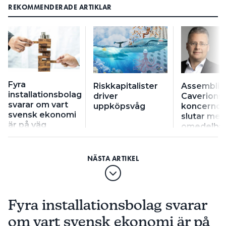
REKOMMENDERADE ARTIKLAR
Fyra
Riskkapitalister
Assemblin
installationsbolag
driver
Caverions
svarar om vart
uppköpsvåg
koncernch
svensk ekonomi
slutar med
är på väg
omedelba
verkan
Fyra installationsbolag svarar
om vart svensk ekonomi är på