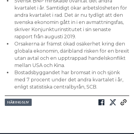
Svensk BNP minskade oväntat det andra
kvartalet i år. Samtidigt ökar arbetslösheten för
andra kvartalet i rad. Det är nu tydligt att den
svenska ekonomin gått in i en avmattningsfas,
skriver Konjunkturinstitutet i sin senaste
rapport från augusti 2019.
Orsakerna är främst ökad osäkerhet kring den
globala ekonomin, däribland risken för en brexit
utan avtal och en upptrappad handelskonflikt
mellan USA och Kina.
Bostadsbyggandet har bromsat in och sjönk
med 7 procent under det andra kvartalet i år,
enligt statistiska centralbyrån, SCB.
NÄRINGSLIV