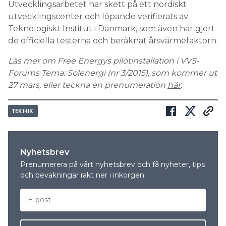
Utvecklingsarbetet har skett på ett nordiskt
utvecklingscenter och löpande verifierats av
Teknologiskt Institut i Danmark, som även har gjort
de officiella testerna och beräknat årsvärmefaktorn.
Läs mer om Free Energys pilotinstallation i VVS-
Forums Tema: Solenergi (nr 3/2015), som kommer ut
27 mars, eller teckna en prenumeration
här
.
TEKNIK
Nyhetsbrev
Prenumerera på vårt nyhetsbrev och få nyheter, tips
och bevakningar rakt ner i inkorgen