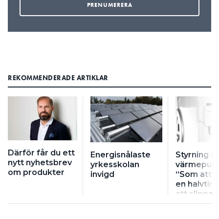
REKOMMENDERADE ARTIKLAR
Därför får du ett
Energisnålaste
Styrning a
nytt nyhetsbrev
yrkesskolan
värmepum
om produkter
invigd
“Som att v
en halvtim
att slippa 
värsta köe