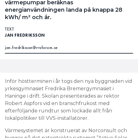
värmepumpar beräknas
energianvändningen landa på knappa 28
kWh/ m² och år.
TEXT
JAN FREDRIKSSON
jan.fredriksson@vvsforum.se
Inför höstterminen i år togs den nya byggnaden vid
yrkesgymnasiet Fredrika Bremergymnasiet i
Haninge i drift. Skolan presenterades av rektor
Robert Aspfors vid en branschfrukost med
efterföljande rundtur som lockade allt från
lokalpolitiker till VVS-installatörer.
Värmesystemet är konstruerat av Norconsult och
bygger på det patentsökta systemet ”Active Solar