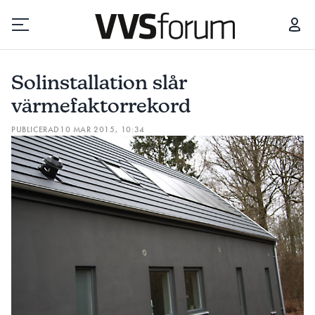
SOLINSTALLATION SLÅR VÄRMEFAKTORREKORD
Solinstallation slår
Prenumerera
värmefaktorrekord
PUBLICERAD
10 MAR 2015, 10:34
Hantera prenumeration
Lediga jobb
Annonsera
Läs E-tidningen
Om tidningen
Kontakt