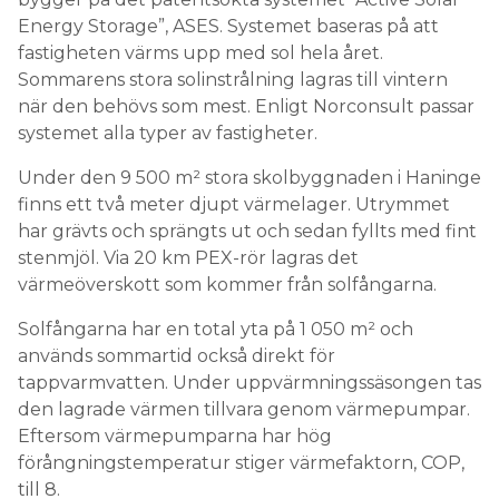
Energy Storage”, ASES. Systemet baseras på att
fastigheten värms upp med sol hela året.
Sommarens stora solinstrålning lagras till vintern
när den behövs som mest. Enligt Norconsult passar
systemet alla typer av fastigheter.
Under den 9 500 m² stora skolbyggnaden i Haninge
finns ett två meter djupt värmelager. Utrymmet
har grävts och sprängts ut och sedan fyllts med fint
stenmjöl. Via 20 km PEX-rör lagras det
värmeöverskott som kommer från solfångarna.
Solfångarna har en total yta på 1 050 m² och
används sommartid också direkt för
tappvarmvatten. Under uppvärmningssäsongen tas
den lagrade värmen tillvara genom värmepumpar.
Eftersom värmepumparna har hög
förångningstemperatur stiger värmefaktorn, COP,
till 8.