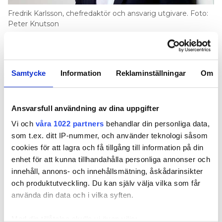
Fredrik Karlsson, chefredaktör och ansvarig utgivare. Foto:
Peter Knutson
Nya produkter presenteras i rasande fart.
Därför samlar vi nu dessa i ett nytt
nyhetsbrev.
Samtycke
Information
Reklaminställningar
Om
TEXT
FREDRIK KARLSSON
Ansvarsfull användning av dina uppgifter
fredrik.karlsson@in.se
Vi och
våra 1022 partners
behandlar din personliga data,
som t.ex. ditt IP-nummer, och använder teknologi såsom
är under ständig
INSTALLATIONSSEKTORN
cookies för att lagra och få tillgång till information på din
utveckling – inte minst på tekniksidan. Yttre
enhet för att kunna tillhandahålla personliga annonser och
faktorer driver utvecklingen mot mer miljöriktiga
innehåll, annons- och innehållsmätning, åskådarinsikter
materialval och minskat klimatavtryck. Samtidigt
och produktutveckling. Du kan själv välja vilka som får
ökar teknikinnehållet och digitaliseringen skapar
använda din data och i vilka syften.
nya prylar och kommunikation mellan dessa.
Vi på Elinstallatören/VVS-Forum tar emot massvis
Med din tillåtelse skulle vi även vilja: