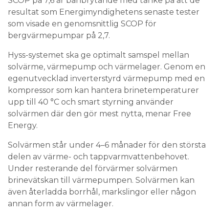
SCOP på 7,6 är banbrytande med tanke på att de
resultat som Energimyndighetens senaste tester
som visade en genomsnittlig SCOP för
bergvärmepumpar på 2,7.
Hyss-systemet ska ge optimalt samspel mellan
solvärme, värmepump och värmelager. Genom en
egenutvecklad inverterstyrd värmepump med en
kompressor som kan hantera brinetemperaturer
upp till 40 °C och smart styrning använder
solvärmen där den gör mest nytta, menar Free
Energy.
Solvärmen står under 4–6 månader för den största
delen av värme- och tappvarmvattenbehovet.
Under resterande del förvärmer solvärmen
brinevätskan till värmepumpen. Solvärmen kan
även återladda borrhål, markslingor eller någon
annan form av värmelager.