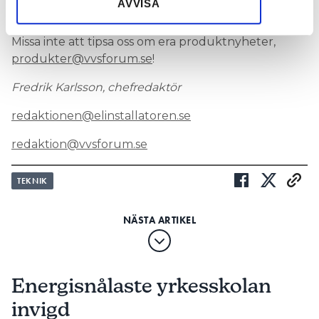
AVVISA
längre artiklar.
Missa inte att tipsa oss om era produktnyheter,
produkter@vvsforum.se
!
Fredrik Karlsson, chefredaktör
redaktionen@elinstallatoren.se
redaktion@vvsforum.se
TEKNIK
Energisnålaste yrkesskolan
invigd