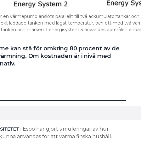
r en värmepump anslöts parallellt till två ackumulatortankar och b
rekt laddade tanken med lägst temperatur, och ett med två vär
tanken och marken. I energisystem 3 användes borrhålen enbart
ärme kan stå för omkring 80 procent av de
värmning. Om kostnaden är i nivå med
ativ.
i Espo har gjort simuleringar av hur
SITETET
unna användas för att värma finska hushåll.