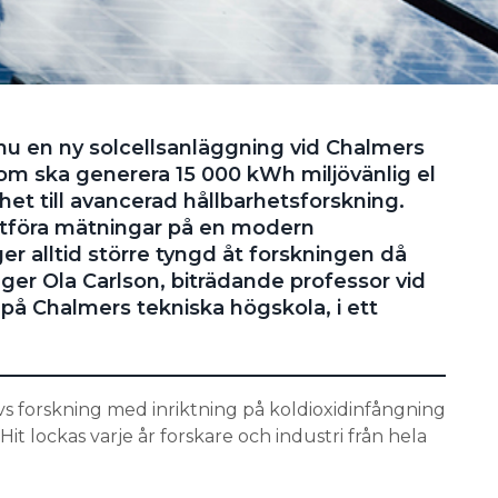
u en ny solcellsanläggning vid Chalmers
som ska generera 15 000 kWh miljövänlig el
het till avancerad hållbarhetsforskning.
 utföra mätningar på en modern
er alltid större tyngd åt forskningen då
äger Ola Carlson, biträdande professor vid
 på Chalmers tekniska högskola, i ett
vs forskning med inriktning på koldioxidinfångning
t lockas varje år forskare och industri från hela