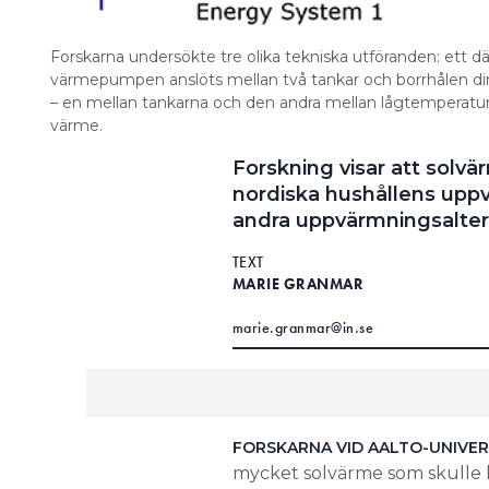
Forskarna undersökte tre olika tekniska utföranden: ett dä
värmepumpen anslöts mellan två tankar och borrhålen di
– en mellan tankarna och den andra mellan lågtemperatur
värme.
Forskning visar att solv
nordiska hushållens upp
andra uppvärmningsaltern
TEXT
MARIE GRANMAR
marie.granmar@in.se
FORSKARNA VID AALTO-UNIVER
mycket solvärme som skulle k