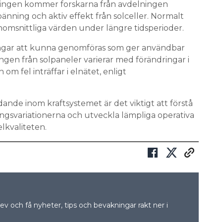
ingen kommer forskarna från avdelningen
änning och aktiv effekt från solceller. Normalt
omsnittliga värden under längre tidsperioder.
ngar att kunna genomföras som ger användbar
gen från solpaneler varierar med förändringar i
om fel inträffar i elnätet, enligt
dande inom kraftsystemet är det viktigt att förstå
gsvariationerna och utveckla lämpliga operativa
elkvaliteten.
v och få nyheter, tips och bevakningar rakt ner i