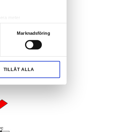
E-
sar
lera meter
ryck)
jö- och
ljsektionen
. Du kan ändra
Marknadsföring
tet.
andahålla funktioner för
n information från din enhet
 tur kombinera informationen
TILLÅT ALLA
deras tjänster.