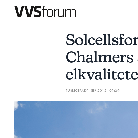
SOLCELLSFORSKNING PÅ CHALMERS SKA FÖRBÄTTRA ELKVA
Solcellsfo
Prenumerera
Chalmers 
Hantera prenumeration
elkvalitet
Lediga jobb
PUBLICERAD
1 SEP 2015, 09:29
Annonsera
Läs E-tidningen
Om tidningen
Kontakt