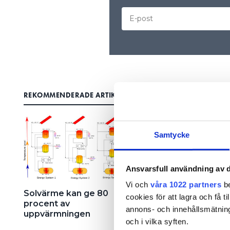
REKOMMENDERADE ARTIKLAR
Miljarder till klimatet 
höstbudgeten
Samtycke
BUDGET 2017. ”Den
största klimat- och
miljöbudgeten i Sver
Ansvarsfull användning av d
historia.” Så sa
Vi och
våra 1022 partners
be
statsminister Stefan
Solvärme kan ge 80
cookies för att lagra och få t
Löfven (S) när han
procent av
annons- och innehållsmätning
uppvärmningen
tillsammans med
och i vilka syften.
ansvariga ministrar