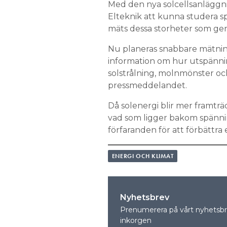
Med den nya solcellsanläggn
Elteknik att kunna studera sp
mäts dessa storheter som gen
Nu planeras snabbare mätni
information om hur utspännin
solstrålning, molnmönster och 
pressmeddelandet.
Då solenergi blir mer framträ
vad som ligger bakom spännin
förfaranden för att förbättra 
ENERGI OCH KLIMAT
Nyhetsbrev
Prenumerera på vårt nyhetsbre
inkorgen