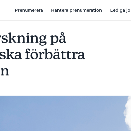
LITETEN
SOLVÄRME KAN GE 80 PROCENT AV UPPVÄRMNINGE
Prenumerera
Hantera prenumeration
Lediga j
rskning på
ska förbättra
en