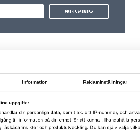
i
Tilläggsbudget –
Skarp kritik mot
nödutgång för ROT-
Boverkets förslag 
Information
Reklaminställningar
avdrag
NNE-hus
De omdiskuterade
En överväldigande
frågorna om beskattning
majoritet, 22 av 28
iges
ina uppgifter
av större
branschnära
handlar din personliga data, som t.ex. ditt IP-nummer, och anv
solcellsanläggningar och
remissinstanser, är 
illgång till information på din enhet för att kunna tillhandahålla pe
om sänkning av ROT-
mot Boverkets rap
, åskådarinsikter och produktutveckling. Du kan själv välja vilk
avdraget finns med i
om en svensk till
regeringens budget, som
av energikrav för n