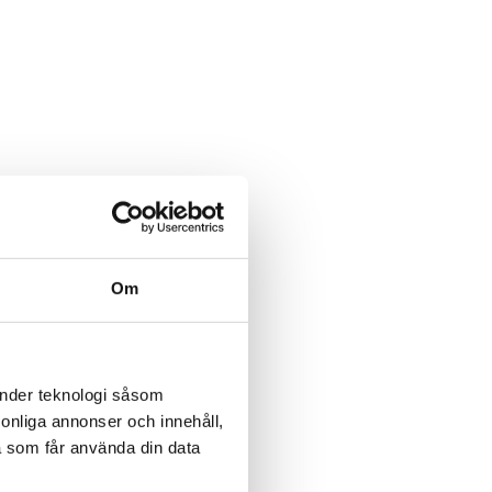
för
Om
änder teknologi såsom
kritiska
Solceller klarar svensk
Rätt pellets min
rsonliga annonser och innehåll,
port
vinter
klimatpåverkan
a som får använda din data
ämpning
ära-