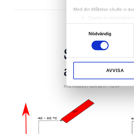
presenterade delar a
Med din tillåtelse skulle vi äve
höstbudgeten.
Samla in information 
Identifiera din enhet 
Samtyckesval
Ta reda på mer om hur dina pe
Nödvändig
eller dra tillbaka ditt samtyc
Solvärme 
Vi använder enhetsidentifierar
sociala medier och analysera 
av uppvä
till de sociala medier och a
AVVISA
med annan information som du 
PUBLICERAD
21 JUN 2017, 10:59