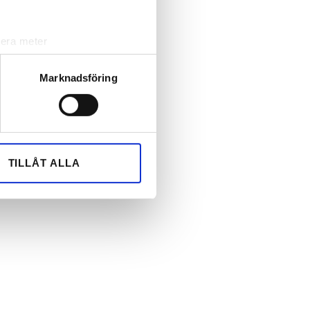
lera meter
ryck)
ljsektionen
. Du kan ändra
Marknadsföring
andahålla funktioner för
n information från din enhet
 tur kombinera informationen
TILLÅT ALLA
deras tjänster.