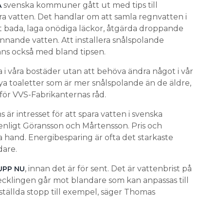
svenska kommuner gått ut med tips till
A
a vatten. Det handlar om att samla regnvatten i
att bada, laga onödiga läckor, åtgärda droppande
innande vatten. Att installera snålspolande
ns också med bland tipsen.
a i våra bostäder utan att behöva ändra något i vår
nya toaletter som är mer snålspolande än de äldre,
för VVS-Fabrikanternas råd.
 är intresset för att spara vatten i svenska
t, enligt Göransson och Mårtensson. Pris och
a hand. Energibesparing är ofta det starkaste
dare.
, innan det är för sent. Det är vattenbrist på
UPP NU
ecklingen går mot blandare som kan anpassas till
ällda stopp till exempel, säger Thomas