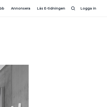
L OCH VÄRME
”DET ÄR SVÅRAST ATT KLARA SIG UTAN VATTEN”
obb
Annonsera
Läs E-tidningen
Logga in