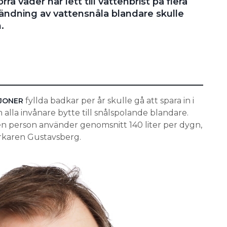
 väder har lett till vattenbrist på flera
vändning av vattensnåla blandare skulle
.
fyllda badkar per år skulle gå att spara in i
LJONER
 alla invånare bytte till snålspolande blandare.
en person använder genomsnitt 140 liter per dygn,
erkaren Gustavsberg.