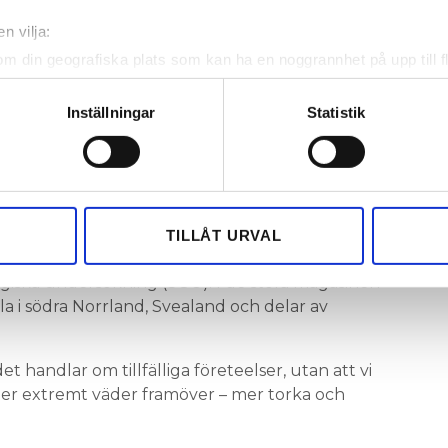
267 lägenheter hos Riksbyggen i Uddevalla blev
n vilja:
rre. Kallvattenanvändningen minskade med 26
dningen med 30 procent. Det motsvarar flera
om din geografiska plats som kan ha en noggrannhet på upp till f
e år – stora mängder färskvatten som skulle
genom att aktivt skanna den för specifika kännetecken (fingeravt
t.
rsonliga uppgifter behandlas och ställ in dina preferenser i
deta
Inställningar
Statistik
ke när som helst från cookie-förklaringen.
i Sverige god, men på senare år har vissa
Å VATTEN
med vattenbrist under sommaren. Öland och
e för att anpassa innehållet och annonserna till användarna, tillh
ordlåga grundvattennivåer flera år i rad, vilket
vår trafik. Vi vidarebefordrar även sådana identifierare och anna
h andra restriktioner.
nnons- och analysföretag som vi samarbetar med. Dessa kan i sin
TILLÅT URVAL
har tillhandahållit eller som de har samlat in när du har använt 
mycket under de normala i små magasin i hela södra
ogiska undersökning (SGU). I de stora magasinen
a i södra Norrland, Svealand och delar av
et handlar om tillfälliga företeelser, utan att vi
mer extremt väder framöver – mer torka och