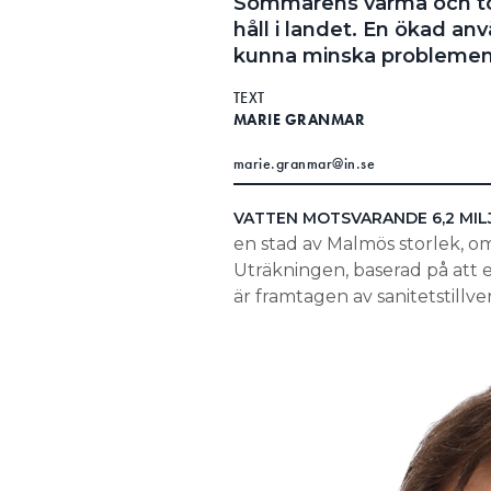
Sommarens varma och torra
håll i landet. En ökad an
kunna minska problemen
TEXT
MARIE GRANMAR
marie.granmar@in.se
VATTEN MOTSVARANDE 6,2 MI
en stad av Malmös storlek, om
Uträkningen, baserad på att 
är framtagen av sanitetstillv