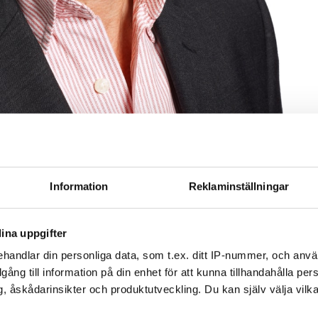
Information
Reklaminställningar
 det i genomsnitt går att spara 20 procent av såväl
ina uppgifter
att byta blandare. Ändå är vattenfrågan ganska
handlar din personliga data, som t.ex. ditt IP-nummer, och anv
r hållbarhet och certifieringar. Det tycker jag är
illgång till information på din enhet för att kunna tillhandahålla pe
sson, projektledare hos Villeroy & Boch
, åskådarinsikter och produktutveckling. Du kan själv välja vilk