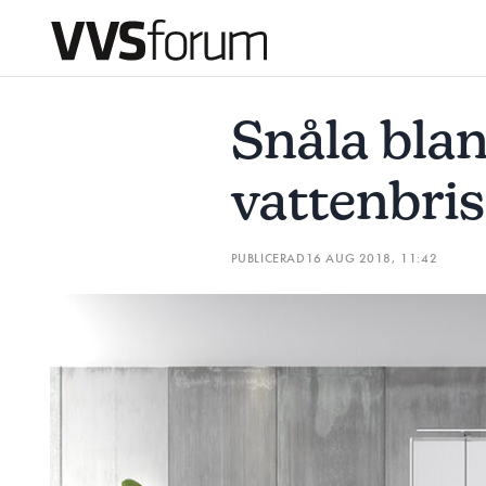
SNÅLA BLANDARE KAN MINSKA VATTENBRIST
ROBBAN
Snåla bla
Prenumerera
vattenbris
Hantera prenumeration
PUBLICERAD
16 AUG 2018, 11:42
Lediga jobb
Annonsera
Läs E-tidningen
Om tidningen
Kontakt