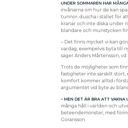
UNDER SOMMAREN HAR MÅNG
invånarna om hur de kan spar
tunnor, duscha i stället för 
kranar och inte diska under r
blandare och munstycken fin
– Det finns mycket vi kan gör
vardag, exempelvis byta till 
säger Anders Mårtensson, vd 
Trots de möjligheter som finns
fastigheter inte särskilt stor
komfort kommer alltid i först
argumentet vid byte av blan
– MEN DET ÄR BRA ATT VAKNA 
många håll i världen och utv
beteendemönster, med förinst
Göransson.