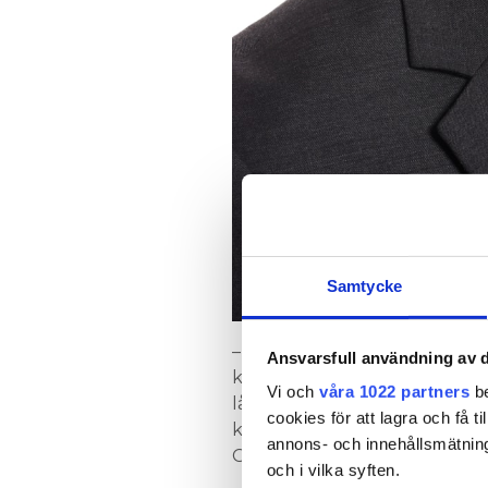
Samtycke
– De studier vi gjort visar att
Ansvarsfull användning av d
kall- som varmvatten genom 
Vi och
våra 1022 partners
be
lågt prioriterad när man prata
cookies för att lagra och få t
konstigt, säger Thomas Göran
annons- och innehållsmätning
Gustavsberg.
och i vilka syften.