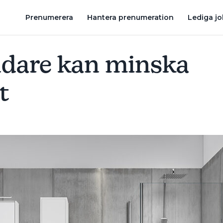
 ÄR BEREDD NÄR KRISEN KOMMER
SÅ KLARAR DU DIG UTAN E
Prenumerera
Hantera prenumeration
Lediga j
ndare kan minska
t