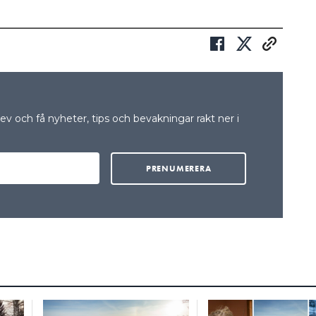
v och få nyheter, tips och bevakningar rakt ner i