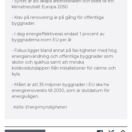
• Syftet är att skapa arbetstillfällen och bidra till ett
klimatneutralt Europa 2050.
• Krav på renovering är på gång för offentliga
byggnader.
• I dag energieffektiveras endast 1 procent av
byggnaderna inom EU per år.
• Fokus ligger bland annat på fas-tigheter med hög
energianvändning och offentliga byggnader som
skolor och sjukhus samt att minska
koldioxidutsläppen från installationer för värme och
kyla.
• Målet är att 35 miljoner byggnader i EU ska ha
energirenoverats till 2030, som är slutdatum för
energivågen.
Källa: Energimyndigheten