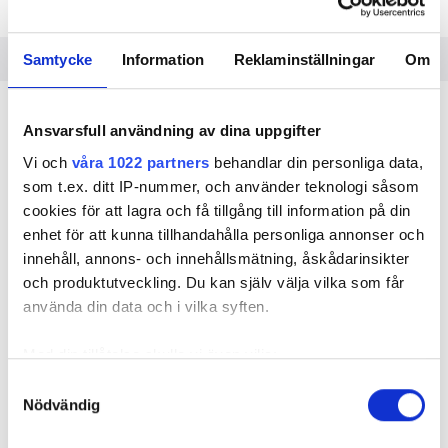
Samtycke
Information
Reklaminställningar
Om
på fem
VVS-FORUM HAR TITTAT NÄRMARE
Ansvarsfull användning av dina uppgifter
energirenoveringar: Brogården i Alingsås, Backa
Röd i Göteborg, Hållbara Hilda i Malmö, Norrbacka i
Vi och
våra 1022 partners
behandlar din personliga data,
Sigtuna och Kvarteret Tallbacken i Knivsta.
som t.ex. ditt IP-nummer, och använder teknologi såsom
cookies för att lagra och få tillgång till information på din
De tre förstnämnda klarade målen, men både
enhet för att kunna tillhandahålla personliga annonser och
Norrbacka och Tallbacken har långt kvar.
innehåll, annons- och innehållsmätning, åskådarinsikter
och produktutveckling. Du kan själv välja vilka som får
VVS-FORUM HAR GRANSKAT FEM OMTALADE
ENERGIRENOVERINGAR
använda din data och i vilka syften.
SÅ GICK DET SEDAN FÖR PRESTIGEPROJEKTEN
Med din tillåtelse skulle vi även vilja:
DENNIS JOHANSSON, FÖRESTÅNDARE FÖR NATIONELLT
RENOVERINGSCENTRUM I LUND
Samla in information om din geografiska plats
Samtyckesval
”ENERGIRENOVERINGAR HALKAR EFTER”
Nödvändig
som kan ha en noggrannhet på upp till flera meter
Identifiera din enhet genom att aktivt skanna den
Kvarteret Tallbacken i Knivsta är ett