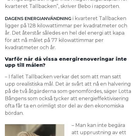
kvarteret Tallbacken”, skriver Bebo i rapporten.
i kvarteret Tallbacken
DAGENS ENERGIANVÄNDNING
ligger på 128 kilowattimmar per kvadratmeter och
år. Det återstår således en hel del energi att kapa
för att nå målet på 77 kilowattimmar per
kvadratmeter och år.
Varför når då vissa energirenoveringar inte
upp till målen?
– I fallet Tallbacken verkar det som att man satt
upp orealistiska mål. Det är svårt att nå en halvering
på de två åtgärderna som genomfördes, säger Lotta
Bångens som också tycker att energieffektivisering
ofta får ta en orimligt stor del av den ekonomiska
bördan.
– Man kan inte begära
att upprustning av ett