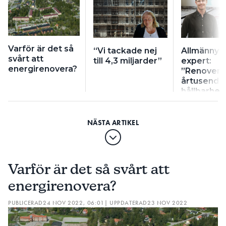
Varför är det så
“Vi tackade nej
Allmännyt
svårt att
till 4,3 miljarder”
expert:
energirenovera?
”Renoverin
årtusende
hållbarhe
Varför är det så svårt att
energirenovera?
PUBLICERAD
24 NOV 2022, 06:01
| UPPDATERAD
23 NOV 2022