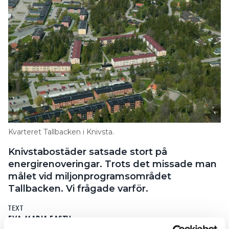
Kvarteret Tallbacken i Knivsta.
Knivstabostäder satsade stort på
energirenoveringar. Trots det missade man
målet vid miljonprogramsområdet
Tallbacken. Vi frågade varför.
TEXT
EVA-MARIA FASTH
Eva-maria.fasth@vvsforum.se