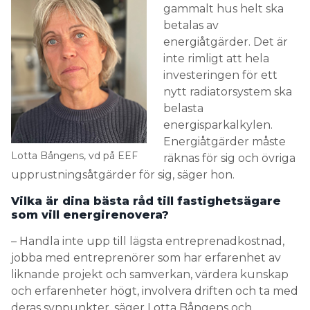
gammalt hus helt ska
betalas av
energiåtgärder. Det är
inte rimligt att hela
investeringen för ett
nytt radiatorsystem ska
belasta
energisparkalkylen.
Energiåtgärder måste
Lotta Bångens, vd på EEF
räknas för sig och övriga
upprustningsåtgärder för sig, säger hon.
Vilka är dina bästa råd till fastighetsägare
som vill energirenovera?
– Handla inte upp till lägsta entreprenadkostnad,
jobba med entreprenörer som har erfarenhet av
liknande projekt och samverkan, värdera kunskap
och erfarenheter högt, involvera driften och ta med
deras synpunkter, säger Lotta Bångens och