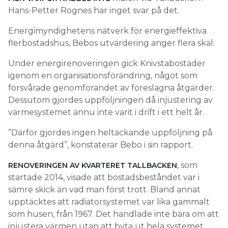
Hans-Petter Rognes har inget svar på det.
Energimyndighetens nätverk för energieffektiva
flerbostadshus, Bebos utvärdering anger flera skäl.
Under energirenoveringen gick Knivstabostäder
igenom en organisationsförändring, något som
försvårade genomförandet av föreslagna åtgärder.
Dessutom gjordes uppföljningen då injustering av
värmesystemet ännu inte varit i drift i ett helt år.
”Därför gjordes ingen heltäckande uppföljning på
denna åtgärd”, konstaterar Bebo i sin rapport.
, som
RENOVERINGEN AV KVARTERET TALLBACKEN
startade 2014, visade att bostadsbeståndet var i
sämre skick än vad man först trott. Bland annat
upptäcktes att radiatorsystemet var lika gammalt
som husen, från 1967. Det handlade inte bara om att
injustera värmen utan att byta ut hela systemet.