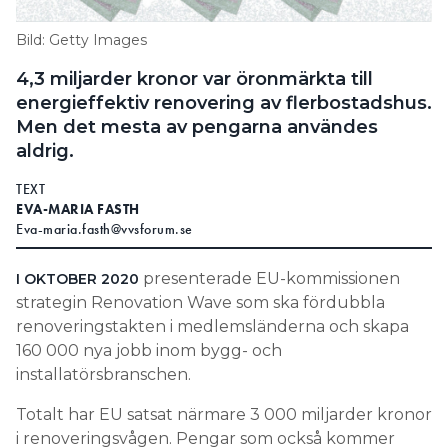
Information om GDPR
Bild: Getty Images
Search for:
4,3 miljarder kronor var öronmärkta till
energieffektiv renovering av flerbostadshus.
Men det mesta av pengarna användes
aldrig.
SEARCH
TEXT
EVA-MARIA FASTH
Eva-maria.fasth@vvsforum.se
presenterade EU-kommissionen
I OKTOBER 2020
strategin Renovation Wave som ska fördubbla
renoveringstakten i medlemsländerna och skapa
160 000 nya jobb inom bygg- och
installatörsbranschen.
Totalt har EU satsat närmare 3 000 miljarder kronor
i renoveringsvågen. Pengar som också kommer